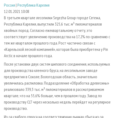
СУШКА ДРЕВЕСИНЫ
ПЕРСОНЫ
КОНТАКТЫ
РЕКЛАМА
Россия
|
Республика Карелия
12.01.2021 10:08
ПРОИЗВОДСТВО ДРЕВЕСНЫХ ПЛИТ
МОБИЛЬНЫЕ ВЫСТАВКИ
РЕКЛАМА НА САЙТЕ
В третьем квартале лесопилки Segezha Group городе Сегежа,
ДЕРЕВЯННОЕ ДОМОСТРОЕНИЕ
ОФИЦИАЛЬНЫЕ ДЕЛЕГАЦИИ
Республика Карелия, выпустили 325,6 тыс. м³ пиломатериалов
ПРОИЗВОДСТВО МЕБЕЛИ
ПРИОРИТЕТНЫЕ ИНВЕСТПРОЕКТЫ
хвойных пород. Согласно ежеквартальному отчету, это
соответствует увеличению производства на 17,2% по сравнению с
БИОЭНЕРГЕТИКА
RUSSIAN FORESTRY REVIEW
тем же кварталом прошлого года. Рост частично связан с
ЦБП
ГАЗЕТА ЛЕСПРОМФОРУМ
«Карельской лесной компанией», которая была приобретена у Pin
Arctic в начале прошлого года.
ИНСТРУМЕНТ И МАТЕРИАЛЫ
БИБЛИОТЕКА СПЕЦИАЛИСТА
После установки двух систем шипового соединения, используемых
для производства клееного бруса, на лесопильном заводе
предприятия в Соколе, Вологодская область, значительно
увеличилась распиловка. Подразделение «Обработка древесины»
реализовало 339,3 тыс. м³ пиломатериалов в рассматриваемом
квартале, что на 55,6% больше, чем в прошлом году. Завод по
производству CLT через несколько недель перейдет на регулярное
производство.
Из-за слабого спроса на соответствующих рынках сбыта из-за