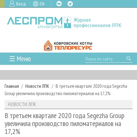
Вход
EN
☰ Меню
ГЛАВНАЯ
РУБРИКИ И ТЕМЫ
Главная
Новости ЛПК
В третьем квартале 2020 года Segezha
РУБРИКИ ЖУРНАЛА
НОВОСТИ
Group увеличила производство пиломатериалов на 17,2%
ЛЕСНОЕ ХОЗЯЙСТВО
КАЛЕНДАРЬ СОБЫТИЙ
ПРОЕКТЫ ЛПИ
НОВОСТИ ЛПК
ЛЕСОЗАГОТОВКА
НОВОСТИ ЛПК
АНАЛИТИКА
АРХИВ
В третьем квартале 2020 года Segezha Group
ЛЕСОПИЛЕНИЕ
НОВОСТИ ЖУРНАЛА
ПРЕДПРИЯТИЯ ЛПК
АРХИВ ЖУРНАЛОВ
увеличила производство пиломатериалов на
О ЖУРНАЛЕ
17,2%
ДЕРЕВООБРАБОТКА
НОВОСТИ КОМПАНИЙ
ЛЕСНЫЕ РЕГИОНЫ РОССИИ
СТАТЬИ
ПОДПИСКА
РЕКЛАМОДАТЕЛЯМ