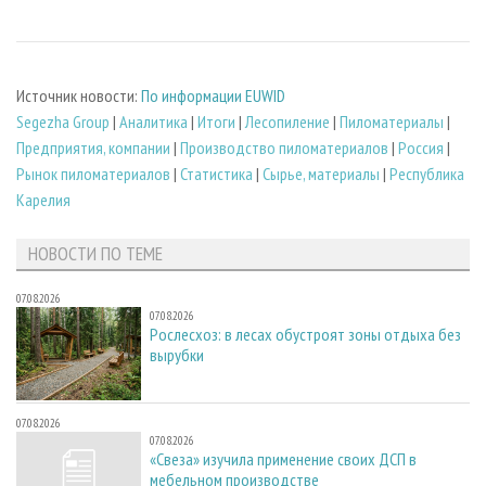
Источник новости:
По информации EUWID
Segezha Group
|
Аналитика
|
Итоги
|
Лесопиление
|
Пиломатериалы
|
Предприятия, компании
|
Производство пиломатериалов
|
Россия
|
Рынок пиломатериалов
|
Статистика
|
Сырье, материалы
|
Республика
Карелия
НОВОСТИ ПО ТЕМЕ
07.08.2026
07.08.2026
Рослесхоз: в лесах обустроят зоны отдыха без
вырубки
07.08.2026
07.08.2026
«Свеза» изучила применение своих ДСП в
мебельном производстве