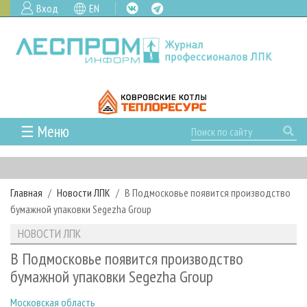
Вход
EN
☰ Меню
ГЛАВНАЯ
РУБРИКИ И ТЕМЫ
Главная
Новости ЛПК
В Подмосковье появится производство
РУБРИКИ ЖУРНАЛА
НОВОСТИ
бумажной упаковки Segezha Group
ЛЕСНОЕ ХОЗЯЙСТВО
КАЛЕНДАРЬ СОБЫТИЙ
ПРОЕКТЫ ЛПИ
НОВОСТИ ЛПК
ЛЕСОЗАГОТОВКА
НОВОСТИ ЛПК
АНАЛИТИКА
АРХИВ
В Подмосковье появится производство
ЛЕСОПИЛЕНИЕ
НОВОСТИ ЖУРНАЛА
ПРЕДПРИЯТИЯ ЛПК
АРХИВ ЖУРНАЛОВ
бумажной упаковки Segezha Group
О ЖУРНАЛЕ
ДЕРЕВООБРАБОТКА
НОВОСТИ КОМПАНИЙ
ЛЕСНЫЕ РЕГИОНЫ РОССИИ
СТАТЬИ
ПОДПИСКА
РЕКЛАМОДАТЕЛЯМ
Московская область