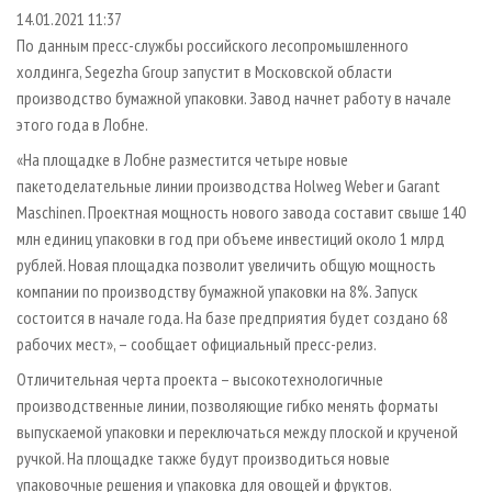
СУШКА ДРЕВЕСИНЫ
ПЕРСОНЫ
КОНТАКТЫ
РЕКЛАМА
14.01.2021 11:37
По данным пресс-службы российского лесопромышленного
ПРОИЗВОДСТВО ДРЕВЕСНЫХ ПЛИТ
МОБИЛЬНЫЕ ВЫСТАВКИ
РЕКЛАМА НА САЙТЕ
холдинга, Segezha Group запустит в Московской области
ДЕРЕВЯННОЕ ДОМОСТРОЕНИЕ
ОФИЦИАЛЬНЫЕ ДЕЛЕГАЦИИ
производство бумажной упаковки. Завод начнет работу в начале
ПРОИЗВОДСТВО МЕБЕЛИ
этого года в Лобне.
ПРИОРИТЕТНЫЕ ИНВЕСТПРОЕКТЫ
БИОЭНЕРГЕТИКА
«На площадке в Лобне разместится четыре новые
RUSSIAN FORESTRY REVIEW
пакетоделательные линии производства Holweg Weber и Garant
ЦБП
ГАЗЕТА ЛЕСПРОМФОРУМ
Maschinen. Проектная мощность нового завода составит свыше 140
ИНСТРУМЕНТ И МАТЕРИАЛЫ
БИБЛИОТЕКА СПЕЦИАЛИСТА
млн единиц упаковки в год при объеме инвестиций около 1 млрд
рублей. Новая площадка позволит увеличить общую мощность
компании по производству бумажной упаковки на 8%. Запуск
состоится в начале года. На базе предприятия будет создано 68
рабочих мест», – сообщает официальный пресс-релиз.
Отличительная черта проекта – высокотехнологичные
производственные линии, позволяющие гибко менять форматы
выпускаемой упаковки и переключаться между плоской и крученой
ручкой. На площадке также будут производиться новые
упаковочные решения и упаковка для овощей и фруктов.