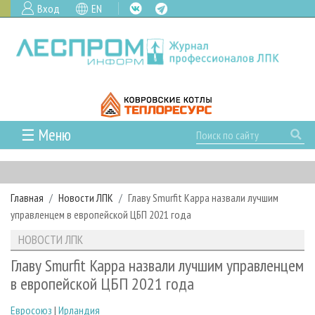
Вход
EN
☰ Меню
ГЛАВНАЯ
РУБРИКИ И ТЕМЫ
Главная
Новости ЛПК
Главу Smurfit Kappa назвали лучшим
РУБРИКИ ЖУРНАЛА
НОВОСТИ
управленцем в европейской ЦБП 2021 года
ЛЕСНОЕ ХОЗЯЙСТВО
КАЛЕНДАРЬ СОБЫТИЙ
ПРОЕКТЫ ЛПИ
НОВОСТИ ЛПК
ЛЕСОЗАГОТОВКА
НОВОСТИ ЛПК
АНАЛИТИКА
АРХИВ
Главу Smurfit Kappa назвали лучшим управленцем
ЛЕСОПИЛЕНИЕ
НОВОСТИ ЖУРНАЛА
ПРЕДПРИЯТИЯ ЛПК
АРХИВ ЖУРНАЛОВ
в европейской ЦБП 2021 года
О ЖУРНАЛЕ
ДЕРЕВООБРАБОТКА
НОВОСТИ КОМПАНИЙ
ЛЕСНЫЕ РЕГИОНЫ РОССИИ
СТАТЬИ
ПОДПИСКА
РЕКЛАМОДАТЕЛЯМ
Евросоюз
|
Ирландия