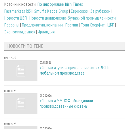
Источник новости:
По информации Irish Times
Fastmarkets RISI
|
Smurfit Kappa Group
|
Евросоюз
|
За рубежом
|
Новости ЦБП
|
Новости целлюлозно-бумажной промышленности
|
Персоны
|
Предприятия, компании
|
Премии
|
Тони Смерфит
|
ЦБП
|
Экономика, рынок
|
Ирландия
НОВОСТИ ПО ТЕМЕ
07.08.2026
07.08.2026
«Свеза» изучила применение своих ДСП в
мебельном производстве
05.08.2026
05.08.2026
«Свеза» и ММПОФ объединили
производственные системы
05.08.2026
05.08.2026