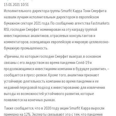
СУШКА ДРЕВЕСИНЫ
ПЕРСОНЫ
КОНТАКТЫ
РЕКЛАМА
15.01.2021 10:51
Исполнительного директора группы Smurfit Kappa Тони Смерфита
ПРОИЗВОДСТВО ДРЕВЕСНЫХ ПЛИТ
МОБИЛЬНЫЕ ВЫСТАВКИ
РЕКЛАМА НА САЙТЕ
назвали лучшим исполнительным директором в европейском
ДЕРЕВЯННОЕ ДОМОСТРОЕНИЕ
ОФИЦИАЛЬНЫЕ ДЕЛЕГАЦИИ
бумажном секторе 2021 года. По сообщению агентства Fastmarkets
ПРОИЗВОДСТВО МЕБЕЛИ
RISI, господин Смерфит номинирован на эту награду группой
ПРИОРИТЕТНЫЕ ИНВЕСТПРОЕКТЫ
инвестиционных аналитиков, отраслевых консультантов и
БИОЭНЕРГЕТИКА
RUSSIAN FORESTRY REVIEW
комментаторов, освещающих европейскую и мировую целлюлозно-
ЦБП
ГАЗЕТА ЛЕСПРОМФОРУМ
бумажную промышленность.
ИНСТРУМЕНТ И МАТЕРИАЛЫ
БИБЛИОТЕКА СПЕЦИАЛИСТА
«Причины, по которым господин Смерфит выиграл, в основном
связаны с его лидерством во время пандемии Covid-19 и
продолжающимися инвестициями компании в будущее развитие», –
сообщается в пресс-релизе. Кроме того, аналитики признают
устойчивую деятельность компании во время пандемии и ее
недавний передовой подход к инвестированию для извлечения
выгоды из возможностей устойчивого развития, которые
появляются на конечных рынках.
Также сообщается, что в 2020 году акции Smurfit Kappa выросли
примерно на 12%. Эксперты связывают это с тем, что пандемия