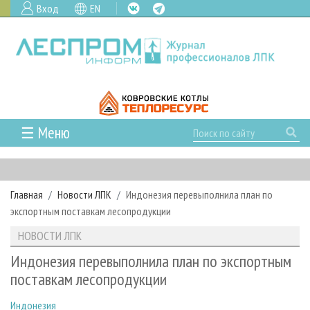
Вход
EN
☰ Меню
ГЛАВНАЯ
РУБРИКИ И ТЕМЫ
Главная
Новости ЛПК
Индонезия перевыполнила план по
РУБРИКИ ЖУРНАЛА
НОВОСТИ
экспортным поставкам лесопродукции
ЛЕСНОЕ ХОЗЯЙСТВО
КАЛЕНДАРЬ СОБЫТИЙ
ПРОЕКТЫ ЛПИ
НОВОСТИ ЛПК
ЛЕСОЗАГОТОВКА
НОВОСТИ ЛПК
АНАЛИТИКА
АРХИВ
Индонезия перевыполнила план по экспортным
ЛЕСОПИЛЕНИЕ
НОВОСТИ ЖУРНАЛА
ПРЕДПРИЯТИЯ ЛПК
АРХИВ ЖУРНАЛОВ
поставкам лесопродукции
О ЖУРНАЛЕ
ДЕРЕВООБРАБОТКА
НОВОСТИ КОМПАНИЙ
ЛЕСНЫЕ РЕГИОНЫ РОССИИ
СТАТЬИ
ПОДПИСКА
РЕКЛАМОДАТЕЛЯМ
Индонезия