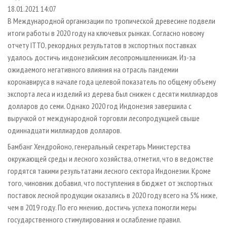
СУШКА ДРЕВЕСИНЫ
ПЕРСОНЫ
КОНТАКТЫ
РЕКЛАМА
18.01.2021 14:07
В Международной организации по тропической древесине подвели
ПРОИЗВОДСТВО ДРЕВЕСНЫХ ПЛИТ
МОБИЛЬНЫЕ ВЫСТАВКИ
РЕКЛАМА НА САЙТЕ
итоги работы в 2020 году на ключевых рынках. Согласно новому
ДЕРЕВЯННОЕ ДОМОСТРОЕНИЕ
ОФИЦИАЛЬНЫЕ ДЕЛЕГАЦИИ
отчету ITTO, рекордных результатов в экспортных поставках
ПРОИЗВОДСТВО МЕБЕЛИ
удалось достичь индонезийским лесопромышленникам. Из-за
ПРИОРИТЕТНЫЕ ИНВЕСТПРОЕКТЫ
ожидаемого негативного влияния на отрасль пандемии
БИОЭНЕРГЕТИКА
RUSSIAN FORESTRY REVIEW
коронавируса в начале года целевой показатель по общему объему
ЦБП
ГАЗЕТА ЛЕСПРОМФОРУМ
экспорта леса и изделий из дерева был снижен с десяти миллиардов
долларов до семи. Однако 2020 год Индонезия завершила с
ИНСТРУМЕНТ И МАТЕРИАЛЫ
БИБЛИОТЕКА СПЕЦИАЛИСТА
выручкой от международной торговли лесопродукцией свыше
одиннадцати миллиардов долларов.
Бамбанг Хендройоно, генеральный секретарь Министерства
окружающей среды и лесного хозяйства, отметил, что в ведомстве
гордятся такими результатами лесного сектора Индонезии. Кроме
того, чиновник добавил, что поступления в бюджет от экспортных
поставок лесной продукции оказались в 2020 году всего на 5% ниже,
чем в 2019 году. По его мнению, достичь успеха помогли меры
государственного стимулирования и ослабление правил.