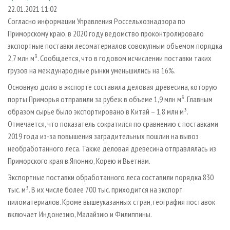
СУШКА ДРЕВЕСИНЫ
ПЕРСОНЫ
КОНТАКТЫ
РЕКЛАМА
22.01.2021 11:02
Согласно информации Управления Россельхознадзора по
ПРОИЗВОДСТВО ДРЕВЕСНЫХ ПЛИТ
МОБИЛЬНЫЕ ВЫСТАВКИ
РЕКЛАМА НА САЙТЕ
Приморскому краю, в 2020 году ведомство проконтролировало
ДЕРЕВЯННОЕ ДОМОСТРОЕНИЕ
ОФИЦИАЛЬНЫЕ ДЕЛЕГАЦИИ
экспортные поставки лесоматериалов совокупным объемом порядка
ПРОИЗВОДСТВО МЕБЕЛИ
2,7 млн м³. Сообщается, что в годовом исчислении поставки таких
ПРИОРИТЕТНЫЕ ИНВЕСТПРОЕКТЫ
грузов на международные рынки уменьшились на 16%.
БИОЭНЕРГЕТИКА
RUSSIAN FORESTRY REVIEW
Основную долю в экспорте составила деловая древесина, которую
ЦБП
ГАЗЕТА ЛЕСПРОМФОРУМ
порты Приморья отправили за рубеж в объеме 1,9 млн м³. Главным
ИНСТРУМЕНТ И МАТЕРИАЛЫ
БИБЛИОТЕКА СПЕЦИАЛИСТА
образом сырье было экспортировано в Китай – 1,8 млн м³.
Отмечается, что показатель сократился по сравнению с поставками
2019 года из-за повышения заградительных пошлин на вывоз
необработанного леса. Также деловая древесина отправлялась из
Приморского края в Японию, Корею и Вьетнам.
Экспортные поставки обработанного леса составили порядка 830
тыс. м³. В их числе более 700 тыс. приходится на экспорт
пиломатериалов. Кроме вышеуказанных стран, география поставок
включает Индонезию, Малайзию и Филиппины.