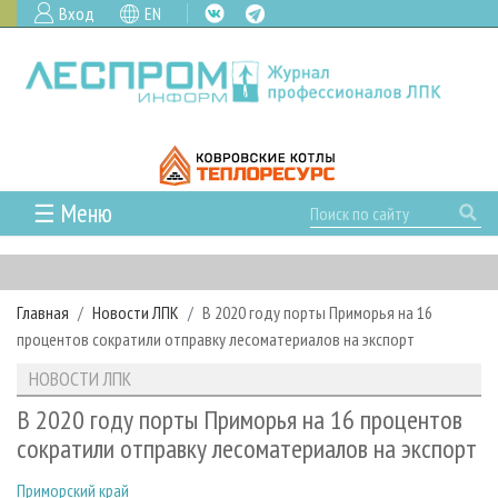
Вход
EN
☰ Меню
ГЛАВНАЯ
РУБРИКИ И ТЕМЫ
Главная
Новости ЛПК
В 2020 году порты Приморья на 16
РУБРИКИ ЖУРНАЛА
НОВОСТИ
процентов сократили отправку лесоматериалов на экспорт
ЛЕСНОЕ ХОЗЯЙСТВО
КАЛЕНДАРЬ СОБЫТИЙ
ПРОЕКТЫ ЛПИ
НОВОСТИ ЛПК
ЛЕСОЗАГОТОВКА
НОВОСТИ ЛПК
АНАЛИТИКА
АРХИВ
В 2020 году порты Приморья на 16 процентов
ЛЕСОПИЛЕНИЕ
НОВОСТИ ЖУРНАЛА
ПРЕДПРИЯТИЯ ЛПК
АРХИВ ЖУРНАЛОВ
сократили отправку лесоматериалов на экспорт
О ЖУРНАЛЕ
ДЕРЕВООБРАБОТКА
НОВОСТИ КОМПАНИЙ
ЛЕСНЫЕ РЕГИОНЫ РОССИИ
СТАТЬИ
ПОДПИСКА
РЕКЛАМОДАТЕЛЯМ
Приморский край