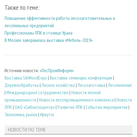
Также по теме:
Повышение эффективности работы лесозаготовительных и
лесопильных предприятий
Профессионалы ЛПК в столице Урала
В Москве завершилась выставка «Мебель-2019»
Источник новости:
«ЛесПромИнформ»
Выставка SibWoodExpo
|
Выставки, семинары, конференции
|
Деревообработка
|
Лесное хозяйство
|
Лесозаготовка
|
Лесопиление
|
Международное сотрудничество
|
Новости лесной
промышленности
|
Новости лесопромышленного комплекса
|
Новости
ЛПК
|
ОАО «Сибэкспоцентр»
|
Развитие ЛПК
|
События, мероприятия
|
Экономика, рынок
|
Иркутск
НОВОСТИ ПО ТЕМЕ