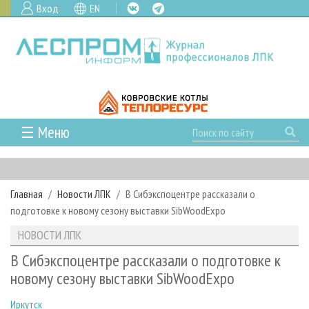
Вход
EN
☰ Меню
ГЛАВНАЯ
РУБРИКИ И ТЕМЫ
Главная
Новости ЛПК
В Сибэкспоцентре рассказали о
РУБРИКИ ЖУРНАЛА
НОВОСТИ
подготовке к новому сезону выставки SibWoodExpo
ЛЕСНОЕ ХОЗЯЙСТВО
КАЛЕНДАРЬ СОБЫТИЙ
ПРОЕКТЫ ЛПИ
НОВОСТИ ЛПК
ЛЕСОЗАГОТОВКА
НОВОСТИ ЛПК
АНАЛИТИКА
АРХИВ
В Сибэкспоцентре рассказали о подготовке к
ЛЕСОПИЛЕНИЕ
НОВОСТИ ЖУРНАЛА
ПРЕДПРИЯТИЯ ЛПК
АРХИВ ЖУРНАЛОВ
новому сезону выставки SibWoodExpo
О ЖУРНАЛЕ
ДЕРЕВООБРАБОТКА
НОВОСТИ КОМПАНИЙ
ЛЕСНЫЕ РЕГИОНЫ РОССИИ
СТАТЬИ
ПОДПИСКА
РЕКЛАМОДАТЕЛЯМ
Иркутск