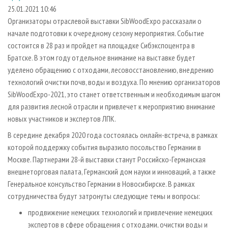
СУШКА ДРЕВЕСИНЫ
ПЕРСОНЫ
КОНТАКТЫ
РЕКЛАМА
25.01.2021 10:46
Организаторы отраслевой выставки SibWoodExpo рассказали о
ПРОИЗВОДСТВО ДРЕВЕСНЫХ ПЛИТ
МОБИЛЬНЫЕ ВЫСТАВКИ
РЕКЛАМА НА САЙТЕ
начале подготовки к очередному сезону мероприятия. Событие
ДЕРЕВЯННОЕ ДОМОСТРОЕНИЕ
ОФИЦИАЛЬНЫЕ ДЕЛЕГАЦИИ
состоится в 28 раз и пройдет на площадке Сибэкспоцентра в
ПРОИЗВОДСТВО МЕБЕЛИ
Братске. В этом году отдельное внимание на выставке будет
ПРИОРИТЕТНЫЕ ИНВЕСТПРОЕКТЫ
уделено обращению с отходами, лесовосстановлению, внедрению
БИОЭНЕРГЕТИКА
RUSSIAN FORESTRY REVIEW
технологий очистки почв, воды и воздуха. По мнению организаторов
ЦБП
ГАЗЕТА ЛЕСПРОМФОРУМ
SibWoodExpo-2021, это станет ответственным и необходимым шагом
для развития лесной отрасли и привлечет к мероприятию внимание
ИНСТРУМЕНТ И МАТЕРИАЛЫ
БИБЛИОТЕКА СПЕЦИАЛИСТА
новых участников и экспертов ЛПК.
В середине декабря 2020 года состоялась онлайн-встреча, в рамках
которой поддержку события выразило посольство Германии в
Москве. Партнерами 28-й выставки станут Российско-Германская
внешнеторговая палата, Германский дом науки и инноваций, а также
Генеральное консульство Германии в Новосибирске. В рамках
сотрудничества будут затронуты следующие темы и вопросы:
продвижение немецких технологий и привлечение немецких
экспертов в сфере обращения с отходами, очистки воды и