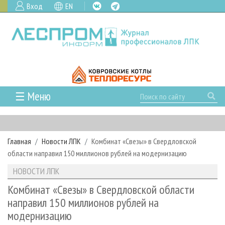
Вход
EN
☰ Меню
ГЛАВНАЯ
РУБРИКИ И ТЕМЫ
Главная
Новости ЛПК
Комбинат «Свезы» в Свердловской
РУБРИКИ ЖУРНАЛА
НОВОСТИ
области направил 150 миллионов рублей на модернизацию
ЛЕСНОЕ ХОЗЯЙСТВО
КАЛЕНДАРЬ СОБЫТИЙ
ПРОЕКТЫ ЛПИ
НОВОСТИ ЛПК
ЛЕСОЗАГОТОВКА
НОВОСТИ ЛПК
АНАЛИТИКА
АРХИВ
Комбинат «Свезы» в Свердловской области
ЛЕСОПИЛЕНИЕ
НОВОСТИ ЖУРНАЛА
ПРЕДПРИЯТИЯ ЛПК
АРХИВ ЖУРНАЛОВ
направил 150 миллионов рублей на
О ЖУРНАЛЕ
модернизацию
ДЕРЕВООБРАБОТКА
НОВОСТИ КОМПАНИЙ
ЛЕСНЫЕ РЕГИОНЫ РОССИИ
СТАТЬИ
ПОДПИСКА
РЕКЛАМОДАТЕЛЯМ