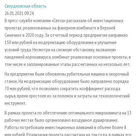
СУШКА ДРЕВЕСИНЫ
ПЕРСОНЫ
КОНТАКТЫ
РЕКЛАМА
Свердловская область
26.01.2021 09:24
ПРОИЗВОДСТВО ДРЕВЕСНЫХ ПЛИТ
МОБИЛЬНЫЕ ВЫСТАВКИ
РЕКЛАМА НА САЙТЕ
В пресс-службе компании «Свеза» рассказали об инвестиционных
ДЕРЕВЯННОЕ ДОМОСТРОЕНИЕ
ОФИЦИАЛЬНЫЕ ДЕЛЕГАЦИИ
проектах, реализованных на фанерном комбинате в Верхней
ПРОИЗВОДСТВО МЕБЕЛИ
ПРИОРИТЕТНЫЕ ИНВЕСТПРОЕКТЫ
Синячихе в 2020 году. За отчетный период предприятие направило
150 млн рублей на модернизацию оборудования и улучшение
БИОЭНЕРГЕТИКА
RUSSIAN FORESTRY REVIEW
условий труда. Несмотря на сложную обстановку, вызванную
ЦБП
ГАЗЕТА ЛЕСПРОМФОРУМ
пандемией коронавируса, комбинат реализовал основные проекты, в
том числе и запланированные этапы рассчитанных на несколько лет.
ИНСТРУМЕНТ И МАТЕРИАЛЫ
БИБЛИОТЕКА СПЕЦИАЛИСТА
На предприятии были обновлены рубительная машина и окорочный
станок. На модернизацию оборудования было направлено порядка
70 млн рублей, что позволило сократить коэффициент расхода
сырья, время простоев из-за поломок и затраты на технологический
инструмент.
В рамках проекта по обеспечению оптимального микроклимата на 13
рабочих местах было организовано воздушное душирование.
Работы потребовали инвестиционных вливаний в объеме более 8
млн рублей. Реализация проекта рассчитана на три года, в рамках его