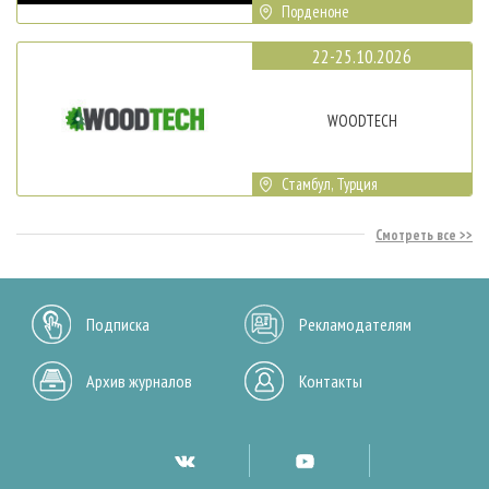
Порденоне
22-25.10.2026
WOODTECH
Стамбул, Турция
Смотреть все
Подписка
Рекламодателям
Архив журналов
Контакты