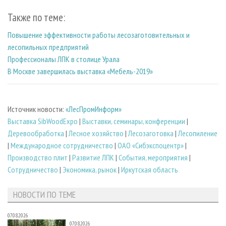
Также по теме:
Повышение эффективности работы лесозаготовительных и
лесопильных предприятий
Профессионалы ЛПК в столице Урала
В Москве завершилась выставка «Мебель-2019»
Источник новости:
«ЛесПромИнформ»
Выставка SibWoodExpo
|
Выставки, семинары, конференции
|
Деревообработка
|
Лесное хозяйство
|
Лесозаготовка
|
Лесопиление
|
Международное сотрудничество
|
ОАО «Сибэкспоцентр»
|
Производство плит
|
Развитие ЛПК
|
События, мероприятия
|
Сотрудничество
|
Экономика, рынок
|
Иркутская область
НОВОСТИ ПО ТЕМЕ
07.08.2026
07.08.2026