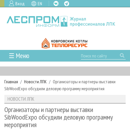
Вход
EN
☰ Меню
ГЛАВНАЯ
РУБРИКИ И ТЕМЫ
Главная
Новости ЛПК
Организаторы и партнеры выставки
РУБРИКИ ЖУРНАЛА
НОВОСТИ
SibWoodExpo обсудили деловую программу мероприятия
ЛЕСНОЕ ХОЗЯЙСТВО
КАЛЕНДАРЬ СОБЫТИЙ
ПРОЕКТЫ ЛПИ
НОВОСТИ ЛПК
ЛЕСОЗАГОТОВКА
НОВОСТИ ЛПК
АНАЛИТИКА
АРХИВ
Организаторы и партнеры выставки
ЛЕСОПИЛЕНИЕ
НОВОСТИ ЖУРНАЛА
ПРЕДПРИЯТИЯ ЛПК
АРХИВ ЖУРНАЛОВ
SibWoodExpo обсудили деловую программу
О ЖУРНАЛЕ
мероприятия
ДЕРЕВООБРАБОТКА
НОВОСТИ КОМПАНИЙ
ЛЕСНЫЕ РЕГИОНЫ РОССИИ
СТАТЬИ
ПОДПИСКА
РЕКЛАМОДАТЕЛЯМ