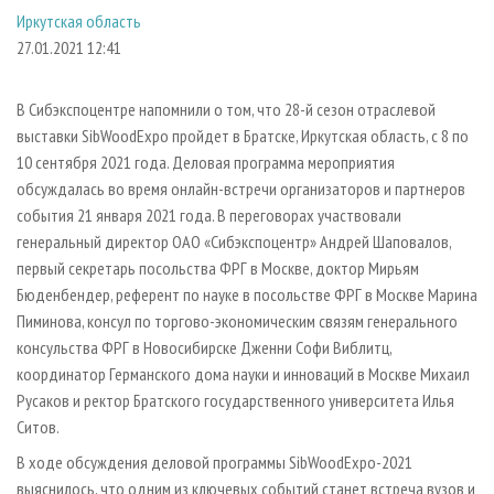
СУШКА ДРЕВЕСИНЫ
ПЕРСОНЫ
КОНТАКТЫ
РЕКЛАМА
Иркутская область
27.01.2021 12:41
ПРОИЗВОДСТВО ДРЕВЕСНЫХ ПЛИТ
МОБИЛЬНЫЕ ВЫСТАВКИ
РЕКЛАМА НА САЙТЕ
ДЕРЕВЯННОЕ ДОМОСТРОЕНИЕ
ОФИЦИАЛЬНЫЕ ДЕЛЕГАЦИИ
В Сибэкспоцентре напомнили о том, что 28-й сезон отраслевой
ПРОИЗВОДСТВО МЕБЕЛИ
ПРИОРИТЕТНЫЕ ИНВЕСТПРОЕКТЫ
выставки SibWoodExpo пройдет в Братске, Иркутская область, с 8 по
БИОЭНЕРГЕТИКА
RUSSIAN FORESTRY REVIEW
10 сентября 2021 года. Деловая программа мероприятия
обсуждалась во время онлайн-встречи организаторов и партнеров
ЦБП
ГАЗЕТА ЛЕСПРОМФОРУМ
события 21 января 2021 года. В переговорах участвовали
ИНСТРУМЕНТ И МАТЕРИАЛЫ
БИБЛИОТЕКА СПЕЦИАЛИСТА
генеральный директор ОАО «Сибэкспоцентр» Андрей Шаповалов,
первый секретарь посольства ФРГ в Москве, доктор Мирьям
Бюденбендер, референт по науке в посольстве ФРГ в Москве Марина
Пиминова, консул по торгово-экономическим связям генерального
консульства ФРГ в Новосибирске Дженни Софи Виблитц,
координатор Германского дома науки и инноваций в Москве Михаил
Русаков и ректор Братского государственного университета Илья
Ситов.
В ходе обсуждения деловой программы SibWoodExpo-2021
выяснилось, что одним из ключевых событий станет встреча вузов и