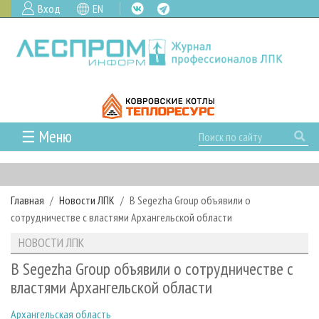
Вход
EN
☰ Меню
ГЛАВНАЯ
РУБРИКИ И ТЕМЫ
Главная
Новости ЛПК
В Segezha Group объявили о
РУБРИКИ ЖУРНАЛА
НОВОСТИ
сотрудничестве с властями Архангельской области
ЛЕСНОЕ ХОЗЯЙСТВО
КАЛЕНДАРЬ СОБЫТИЙ
ПРОЕКТЫ ЛПИ
НОВОСТИ ЛПК
ЛЕСОЗАГОТОВКА
НОВОСТИ ЛПК
АНАЛИТИКА
АРХИВ
В Segezha Group объявили о сотрудничестве с
ЛЕСОПИЛЕНИЕ
НОВОСТИ ЖУРНАЛА
ПРЕДПРИЯТИЯ ЛПК
АРХИВ ЖУРНАЛОВ
властями Архангельской области
О ЖУРНАЛЕ
ДЕРЕВООБРАБОТКА
НОВОСТИ КОМПАНИЙ
ЛЕСНЫЕ РЕГИОНЫ РОССИИ
СТАТЬИ
ПОДПИСКА
РЕКЛАМОДАТЕЛЯМ
Архангельская область