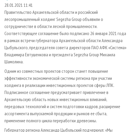
СУШКА ДРЕВЕСИНЫ
ПЕРСОНЫ
КОНТАКТЫ
РЕКЛАМА
28.01.2021 11:41
Правительство Архангельской области и российский
ПРОИЗВОДСТВО ДРЕВЕСНЫХ ПЛИТ
МОБИЛЬНЫЕ ВЫСТАВКИ
РЕКЛАМА НА САЙТЕ
лесопромышленный холдинг Segezha Group объявили о
ДЕРЕВЯННОЕ ДОМОСТРОЕНИЕ
ОФИЦИАЛЬНЫЕ ДЕЛЕГАЦИИ
сотрудничестве в области лесной промышленности.
ПРОИЗВОДСТВО МЕБЕЛИ
Соответствующее соглашение было подписано 26 января 2021 года
ПРИОРИТЕТНЫЕ ИНВЕСТПРОЕКТЫ
в рамках встречи губернатора Архангельской области Александра
БИОЭНЕРГЕТИКА
RUSSIAN FORESTRY REVIEW
Цыбульского, председателя совета директоров ПАО АФК «Система»
ЦБП
ГАЗЕТА ЛЕСПРОМФОРУМ
Владимира Евтушенкова и президента Segezha Group Михаила
Шамолина.
ИНСТРУМЕНТ И МАТЕРИАЛЫ
БИБЛИОТЕКА СПЕЦИАЛИСТА
Одним из совместных проектов сторон станет повышение
эффективности экономической системы региона при участии
холдинга в реализации инвестиционных проектов сферы ЛПК.
Подписанное соглашение предусматривает привлечение в
Архангельскую область новых инвестиционных вливаний,
передовых технологий и систем подготовки кадров, расширение
ассортимента выпускаемой продукции и рынков ее сбыта,
применение полного цикла переработки древесины.
Губернатор региона Александр Цыбульский подчеркнул: «Мы