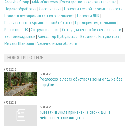
Segezha Group
|
АФК «Система»
|
Государство, законодательство
|
Деревообработка
|
Лесопиление
|
Новости лесной промышленности
|
Новости лесопромышленного комплекса
|
Новости ЛПК
|
Правительство Архангельской области
|
Предприятия, компании
|
Развитие ЛПК
|
Сотрудничество
|
Сотрудничество бизнеса и власти
|
Экономика, рынок
|
Александр Цыбульский
|
Владимир Евтушенков
|
Михаил Шамолин
|
Архангельская область
НОВОСТИ ПО ТЕМЕ
07.08.2026
07.08.2026
Рослесхоз: в лесах обустроят зоны отдыха без
вырубки
07.08.2026
07.08.2026
«Свеза» изучила применение своих ДСП в
мебельном производстве