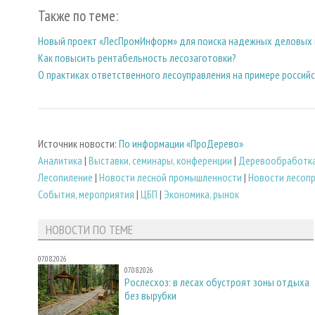
Также по теме:
Новый проект «ЛесПромИнформ» для поиска надежных деловых
Как повысить рентабельность лесозаготовки?
О практиках ответственного лесоуправления на примере россий
Источник новости:
По информации «ПроДерево»
Аналитика
|
Выставки, семинары, конференции
|
Деревообработк
Лесопиление
|
Новости лесной промышленности
|
Новости лесоп
События, мероприятия
|
ЦБП
|
Экономика, рынок
НОВОСТИ ПО ТЕМЕ
07.08.2026
07.08.2026
Рослесхоз: в лесах обустроят зоны отдыха
без вырубки