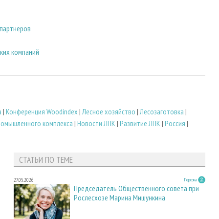
 партнеров
ских компаний
а
|
Конференция Woodindex
|
Лесное хозяйство
|
Лесозаготовка
|
ромышленного комплекса
|
Новости ЛПК
|
Развитие ЛПК
|
Россия
|
СТАТЬИ ПО ТЕМЕ
27.05.2026
Персона
Председатель Общественного совета при
Рослесхозе Марина Мишункина