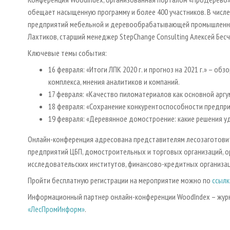
обещает насыщенную программу и более 400 участников. В числ
предприятий мебельной и деревообрабатывающей промышленнос
Лахтиков, старший менеджер StepChange Consulting Алексей Бес
Ключевые темы события:
16 февраля: «Итоги ЛПК 2020 г. и прогноз на 2021 г.» – о
комплекса, мнения аналитиков и компаний.
17 февраля: «Качество пиломатериалов как основной арг
18 февраля: «Сохранение конкурентоспособности предпри
19 февраля: «Деревянное домостроение: какие решения у
Онлайн-конференция адресована представителям лесозаготови
предприятий ЦБП, домостроительных и торговых организаций, ор
исследовательских институтов, финансово-кредитных организац
Пройти бесплатную регистрации на мероприятие можно по
ссылк
Информационный партнер онлайн-конференции WoodIndex – жур
«ЛесПромИнформ»
.