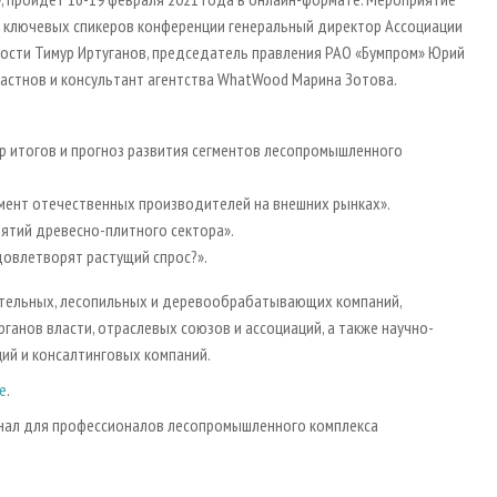
е ключевых спикеров конференции генеральный директор Ассоциации
ти Тимур Иртуганов, председатель правления РАО «Бумпром» Юрий
частнов и консультант агентства WhatWood Марина Зотова.
бзор итогов и прогноз развития сегментов лесопромышленного
умент отечественных производителей на внешних рынках».
ятий древесно-плитного сектора».
довлетворят растущий спрос?».
тельных, лесопильных и деревообрабатывающих компаний,
ганов власти, отраслевых союзов и ассоциаций, а также научно-
ий и консалтинговых компаний.
е
.
нал для профессионалов лесопромышленного комплекса