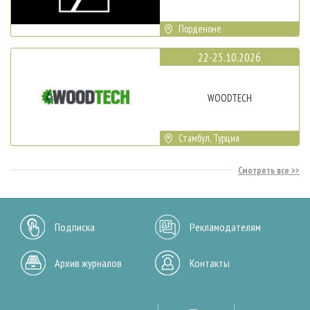
Порденоне
22-25.10.2026
WOODTECH
Стамбул, Турция
Смотреть все
Подписка
Рекламодателям
Архив журналов
Контакты