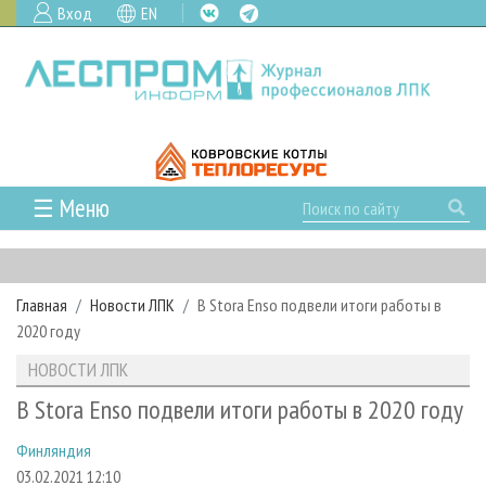
Вход
EN
☰ Меню
ГЛАВНАЯ
РУБРИКИ И ТЕМЫ
Главная
Новости ЛПК
В Stora Enso подвели итоги работы в
РУБРИКИ ЖУРНАЛА
НОВОСТИ
2020 году
ЛЕСНОЕ ХОЗЯЙСТВО
КАЛЕНДАРЬ СОБЫТИЙ
ПРОЕКТЫ ЛПИ
НОВОСТИ ЛПК
ЛЕСОЗАГОТОВКА
НОВОСТИ ЛПК
АНАЛИТИКА
АРХИВ
В Stora Enso подвели итоги работы в 2020 году
ЛЕСОПИЛЕНИЕ
НОВОСТИ ЖУРНАЛА
ПРЕДПРИЯТИЯ ЛПК
АРХИВ ЖУРНАЛОВ
О ЖУРНАЛЕ
Финляндия
ДЕРЕВООБРАБОТКА
НОВОСТИ КОМПАНИЙ
ЛЕСНЫЕ РЕГИОНЫ РОССИИ
СТАТЬИ
ПОДПИСКА
РЕКЛАМОДАТЕЛЯМ
03.02.2021 12:10