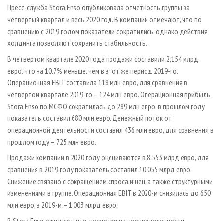
СУШКА ДРЕВЕСИНЫ
ПЕРСОНЫ
Пресс-служба Stora Enso опубликовала отчетность группы за
КОНТАКТЫ
РЕКЛАМА
четвертый квартал и весь 2020 год. В компании отмечают, что по
ПРОИЗВОДСТВО ДРЕВЕСНЫХ ПЛИТ
МОБИЛЬНЫЕ ВЫСТАВКИ
РЕКЛАМА НА САЙТЕ
сравнению с 2019 годом показатели сократились, однако действия
ДЕРЕВЯННОЕ ДОМОСТРОЕНИЕ
ОФИЦИАЛЬНЫЕ ДЕЛЕГАЦИИ
холдинга позволяют сохранить стабильность.
ПРОИЗВОДСТВО МЕБЕЛИ
ПРИОРИТЕТНЫЕ ИНВЕСТПРОЕКТЫ
В четвертом квартале 2020 года продажи составили 2,154 млрд
евро, что на 10,7% меньше, чем в этот же период 2019-го.
БИОЭНЕРГЕТИКА
RUSSIAN FORESTRY REVIEW
Операционная EBIT составила 118 млн евро, для сравнения в
ЦБП
ГАЗЕТА ЛЕСПРОМФОРУМ
четвертом квартале 2019-го – 124 млн евро. Операционная прибыль
ИНСТРУМЕНТ И МАТЕРИАЛЫ
БИБЛИОТЕКА СПЕЦИАЛИСТА
Stora Enso по МСФО сократилась до 289 млн евро, в прошлом году
показатель составил 680 млн евро. Денежный поток от
операционной деятельности составил 436 млн евро, для сравнения в
прошлом году – 725 млн евро.
Продажи компании в 2020 году оцениваются в 8,553 млрд евро, для
сравнения в 2019 году показатель составил 10,055 млрд евро.
Снижение связано с сокращением спроса и цен, а также структурными
изменениями в группе. Операционная EBIT в 2020-м снизилась до 650
млн евро, в 2019-м – 1,003 млрд евро.
В Stora Enso ожидают, что, несмотря на неопределенности,