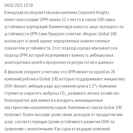
СУШКА ДРЕВЕСИНЫ
ПЕРСОНЫ
КОНТАКТЫ
РЕКЛАМА
04.02.2021 10:58
Канадская исследовательская компания Corporate Knights
ПРОИЗВОДСТВО ДРЕВЕСНЫХ ПЛИТ
МОБИЛЬНЫЕ ВЫСТАВКИ
РЕКЛАМА НА САЙТЕ
поместила холдинг UPM заняла 22-е место в списке 100 самых
ДЕРЕВЯННОЕ ДОМОСТРОЕНИЕ
ОФИЦИАЛЬНЫЕ ДЕЛЕГАЦИИ
устойчивых корпораций. Комментируя новость, вице-президент по
ПРОИЗВОДСТВО МЕБЕЛИ
устойчивости UPM Сами Лундгрен отметил: «Индекс Global 100
ПРИОРИТЕТНЫЕ ИНВЕСТПРОЕКТЫ
использует в своей оценке определенные количественные
БИОЭНЕРГЕТИКА
RUSSIAN FORESTRY REVIEW
показатели устойчивости. Этот подход хорошо вписывается в
ЦБП
ГАЗЕТА ЛЕСПРОМФОРУМ
подход UPM, который подчеркивает важность амбициозных
долгосрочных целей и прозрачности результатов и данных».
ИНСТРУМЕНТ И МАТЕРИАЛЫ
БИБЛИОТЕКА СПЕЦИАЛИСТА
В финском холдинге отметили, что UPM является одной из 28
компаний рейтинга Global 100, которые поддерживают инициативу
ООН «Бизнес-амбиции ради достижения цели в 1.5°». Компания
стремится сократить выбросы CO₂, развивать лесное хозяйство
благоприятно для климата и внедрять инновационные
альтернативы ископаемому сырью. Компании из списка Global 100
получают более высокую долю своих доходов от продуктов или
услуг, соответствующих Целям устойчивого развития ООН, по
сравнению с аналогичными. Как одна из ведущих компаний