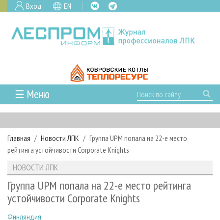
Вход
EN
☰ Меню
ГЛАВНАЯ
РУБРИКИ И ТЕМЫ
Главная
Новости ЛПК
Группа UPM попала на 22-е место
РУБРИКИ ЖУРНАЛА
НОВОСТИ
рейтинга устойчивости Corporate Knights
ЛЕСНОЕ ХОЗЯЙСТВО
КАЛЕНДАРЬ СОБЫТИЙ
ПРОЕКТЫ ЛПИ
НОВОСТИ ЛПК
ЛЕСОЗАГОТОВКА
НОВОСТИ ЛПК
АНАЛИТИКА
АРХИВ
Группа UPM попала на 22-е место рейтинга
ЛЕСОПИЛЕНИЕ
НОВОСТИ ЖУРНАЛА
ПРЕДПРИЯТИЯ ЛПК
АРХИВ ЖУРНАЛОВ
устойчивости Corporate Knights
О ЖУРНАЛЕ
ДЕРЕВООБРАБОТКА
НОВОСТИ КОМПАНИЙ
ЛЕСНЫЕ РЕГИОНЫ РОССИИ
СТАТЬИ
ПОДПИСКА
РЕКЛАМОДАТЕЛЯМ
Финляндия