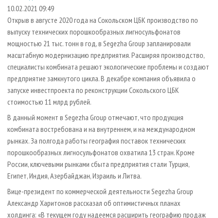
СУШКА ДРЕВЕСИНЫ
ПЕРСОНЫ
КОНТАКТЫ
РЕКЛАМА
10.02.2021 09:49
Открыв в августе 2020 года на Сокольском ЦБК производство по
ПРОИЗВОДСТВО ДРЕВЕСНЫХ ПЛИТ
МОБИЛЬНЫЕ ВЫСТАВКИ
РЕКЛАМА НА САЙТЕ
выпуску технических порошкообразных лигносульфонатов
ДЕРЕВЯННОЕ ДОМОСТРОЕНИЕ
ОФИЦИАЛЬНЫЕ ДЕЛЕГАЦИИ
мощностью 21 тыс. тонн в год, в Segezha Group запланировали
ПРОИЗВОДСТВО МЕБЕЛИ
масштабную модернизацию предприятия. Расширяя производство,
ПРИОРИТЕТНЫЕ ИНВЕСТПРОЕКТЫ
специалисты комбината решают экологические проблемы и создают
БИОЭНЕРГЕТИКА
RUSSIAN FORESTRY REVIEW
предприятие замкнутого цикла. В декабре компания объявила о
ЦБП
ГАЗЕТА ЛЕСПРОМФОРУМ
запуске инвестпроекта по реконструкции Сокольского ЦБК
стоимостью 11 млрд рублей.
ИНСТРУМЕНТ И МАТЕРИАЛЫ
БИБЛИОТЕКА СПЕЦИАЛИСТА
В данный момент в Segezha Group отмечают, что продукция
комбината востребована и на внутреннем, и на международном
рынках. За полгода работы география поставок технических
порошкообразных лигносульфонатов охватила 13 стран. Кроме
России, ключевыми рынками сбыта предприятия стали Турция,
Египет, Индия, Азербайджан, Израиль и Литва.
Вице-президент по коммерческой деятельности Segezha Group
Александр Харитонов рассказал об оптимистичных планах
холдинга: «В текущем году надеемся расширить географию продаж