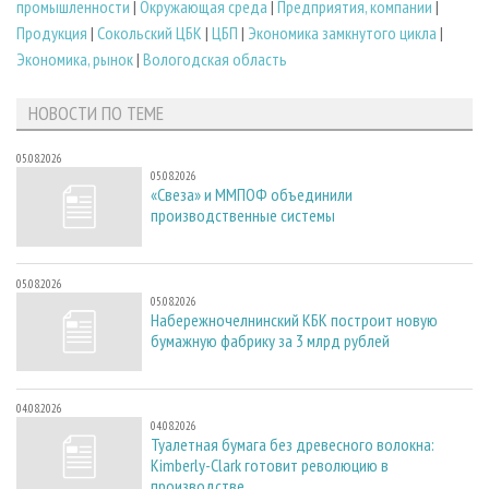
промышленности
|
Окружающая среда
|
Предприятия, компании
|
Продукция
|
Сокольский ЦБК
|
ЦБП
|
Экономика замкнутого цикла
|
Экономика, рынок
|
Вологодская область
НОВОСТИ ПО ТЕМЕ
05.08.2026
05.08.2026
«Свеза» и ММПОФ объединили
производственные системы
05.08.2026
05.08.2026
Набережночелнинский КБК построит новую
бумажную фабрику за 3 млрд рублей
04.08.2026
04.08.2026
Туалетная бумага без древесного волокна:
Kimberly-Clark готовит революцию в
производстве