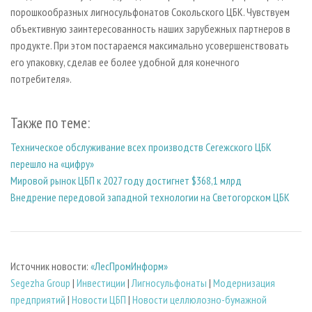
порошкообразных лигносульфонатов Сокольского ЦБК. Чувствуем
объективную заинтересованность наших зарубежных партнеров в
продукте. При этом постараемся максимально усовершенствовать
его упаковку, сделав ее более удобной для конечного
потребителя».
Также по теме:
Техническое обслуживание всех производств Сегежского ЦБК
перешло на «цифру»
Мировой рынок ЦБП к 2027 году достигнет $368,1 млрд
Внедрение передовой западной технологии на Светогорском ЦБК
Источник новости:
«ЛесПромИнформ»
Segezha Group
|
Инвестиции
|
Лигносульфонаты
|
Модернизация
предприятий
|
Новости ЦБП
|
Новости целлюлозно-бумажной