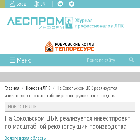
Вход
EN
☰ Меню
ГЛАВНАЯ
РУБРИКИ И ТЕМЫ
Главная
Новости ЛПК
На Сокольском ЦБК реализуется
РУБРИКИ ЖУРНАЛА
НОВОСТИ
инвестпроект по масштабной реконструкции производства
ЛЕСНОЕ ХОЗЯЙСТВО
КАЛЕНДАРЬ СОБЫТИЙ
ПРОЕКТЫ ЛПИ
НОВОСТИ ЛПК
ЛЕСОЗАГОТОВКА
НОВОСТИ ЛПК
АНАЛИТИКА
АРХИВ
На Сокольском ЦБК реализуется инвестпроект
ЛЕСОПИЛЕНИЕ
НОВОСТИ ЖУРНАЛА
ПРЕДПРИЯТИЯ ЛПК
АРХИВ ЖУРНАЛОВ
по масштабной реконструкции производства
О ЖУРНАЛЕ
ДЕРЕВООБРАБОТКА
НОВОСТИ КОМПАНИЙ
ЛЕСНЫЕ РЕГИОНЫ РОССИИ
СТАТЬИ
ПОДПИСКА
РЕКЛАМОДАТЕЛЯМ
Вологодская область