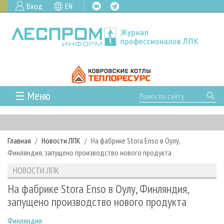
Вход
EN
☰ Меню
ГЛАВНАЯ
РУБРИКИ И ТЕМЫ
Главная
Новости ЛПК
На фабрике Stora Enso в Оулу,
РУБРИКИ ЖУРНАЛА
НОВОСТИ
Финляндия, запущено производство нового продукта
ЛЕСНОЕ ХОЗЯЙСТВО
КАЛЕНДАРЬ СОБЫТИЙ
ПРОЕКТЫ ЛПИ
НОВОСТИ ЛПК
ЛЕСОЗАГОТОВКА
НОВОСТИ ЛПК
АНАЛИТИКА
АРХИВ
На фабрике Stora Enso в Оулу, Финляндия,
ЛЕСОПИЛЕНИЕ
НОВОСТИ ЖУРНАЛА
ПРЕДПРИЯТИЯ ЛПК
АРХИВ ЖУРНАЛОВ
запущено производство нового продукта
О ЖУРНАЛЕ
ДЕРЕВООБРАБОТКА
НОВОСТИ КОМПАНИЙ
ЛЕСНЫЕ РЕГИОНЫ РОССИИ
СТАТЬИ
ПОДПИСКА
РЕКЛАМОДАТЕЛЯМ
Финляндия