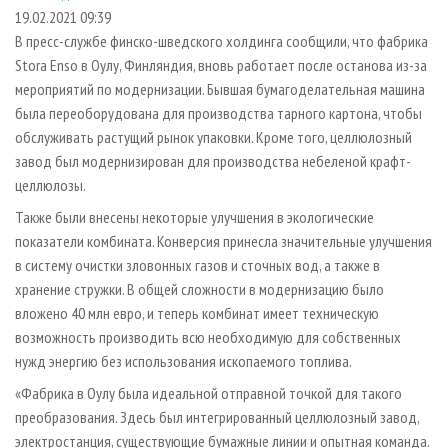
СУШКА ДРЕВЕСИНЫ
ПЕРСОНЫ
КОНТАКТЫ
РЕКЛАМА
19.02.2021 09:39
В пресс-службе финско-шведского холдинга сообщили, что фабрика
ПРОИЗВОДСТВО ДРЕВЕСНЫХ ПЛИТ
МОБИЛЬНЫЕ ВЫСТАВКИ
РЕКЛАМА НА САЙТЕ
Stora Enso в Оулу, Финляндия, вновь работает после останова из-за
ДЕРЕВЯННОЕ ДОМОСТРОЕНИЕ
ОФИЦИАЛЬНЫЕ ДЕЛЕГАЦИИ
мероприятий по модернизации. Бывшая бумагоделательная машина
ПРОИЗВОДСТВО МЕБЕЛИ
была переоборудована для производства тарного картона, чтобы
ПРИОРИТЕТНЫЕ ИНВЕСТПРОЕКТЫ
обслуживать растущий рынок упаковки. Кроме того, целлюлозный
БИОЭНЕРГЕТИКА
RUSSIAN FORESTRY REVIEW
завод был модернизирован для производства небеленой крафт-
ЦБП
ГАЗЕТА ЛЕСПРОМФОРУМ
целлюлозы.
ИНСТРУМЕНТ И МАТЕРИАЛЫ
БИБЛИОТЕКА СПЕЦИАЛИСТА
Также были внесены некоторые улучшения в экологические
показатели комбината. Конверсия принесла значительные улучшения
в систему очистки зловонных газов и сточных вод, а также в
хранение стружки. В общей сложности в модернизацию было
вложено 40 млн евро, и теперь комбинат имеет техническую
возможность производить всю необходимую для собственных
нужд энергию без использования ископаемого топлива.
«Фабрика в Оулу была идеальной отправной точкой для такого
преобразования. Здесь был интегрированный целлюлозный завод,
электростанция, существующие бумажные линии и опытная команда.