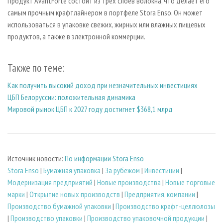
Продукт AvantForte состоит из трех слоев волокна, что делает его
самым прочным крафтлайнером в портфеле Stora Enso. Он может
использоваться в упаковке свежих, жирных или влажных пищевых
продуктов, а также в электронной коммерции.
Также по теме:
Как получить высокий доход при незначительных инвестициях
ЦБП Белоруссии: положительная динамика
Мировой рынок ЦБП к 2027 году достигнет $368,1 млрд
Источник новости:
По информации Stora Enso
Stora Enso
|
Бумажная упаковка
|
За рубежом
|
Инвестиции
|
Модернизация предприятий
|
Новые производства
|
Новые торговые
марки
|
Открытие новых производств
|
Предприятия, компании
|
Производство бумажной упаковки
|
Производство крафт-целлюлозы
|
Производство упаковки
|
Производство упаковочной продукции
|