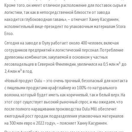
Кроме того, он имеет отличное расположение для поставок сырья и
логистики, так как в непосредственной близости от завода
находится глубоководная гавань», – отмечает Ханну Касуринен,
исполнительный вице-президент по упаковочным материалам Stora
Enso.
Сегодня на заводе в Оулу работает около 400 человек, включая
сотрудников предприятий и логистический персонал. Потребление
древесины комбинатом, закупаемой в основном у частных
лесовладельцев в Северной Финляндии, увеличился на 0,5 млн м³ до
2,4 млн м³ в год.
«Новый продукт Oulu – это очень прочный, безопасный для контакта
с пищевыми продуктами крафтлайнер из 100%-го натурального
волокна, который будет иметь как коричневый, так и белый верх. На
этот сорт существует высокий рыночный спрос, и мы ожидаем, что
после полного наращивания производства Oulu Mill обеспечит
ежегодный рост продаж подразделения упаковочных материалов
на 300 млн евро к 2022 году», – поясняет Ханну Касуринен.