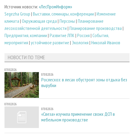
Источник новости:
«ЛесПромИнформ»
Segezha Group
|
Выставки, семинары, конференции
|
Изменение
климата
|
Окружающая среда
|
Персоны
|
Планирование
лесохозяйственной деятельности
|
Планирование производства
|
Предприятия, компании
|
Развитие ЛПК
|
Россия
|
События,
мероприятия
|
устойчивое развитие
|
Экология
|
Николай Иванов
НОВОСТИ ПО ТЕМЕ
07.08.2026
07.08.2026
Рослесхоз: в лесах обустроят зоны отдыха без
вырубки
07.08.2026
07.08.2026
«Свеза» изучила применение своих ДСП в
мебельном производстве