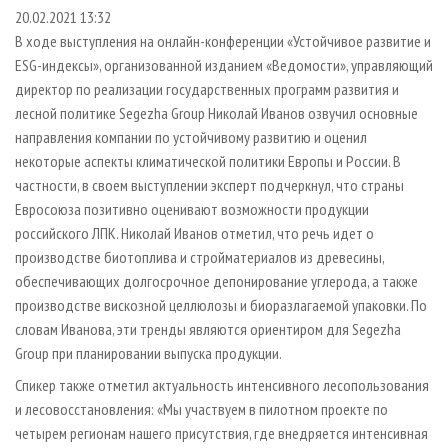
СУШКА ДРЕВЕСИНЫ
ПЕРСОНЫ
КОНТАКТЫ
РЕКЛАМА
20.02.2021 13:32
В ходе выступления на онлайн-конференции «Устойчивое развитие и
ПРОИЗВОДСТВО ДРЕВЕСНЫХ ПЛИТ
МОБИЛЬНЫЕ ВЫСТАВКИ
РЕКЛАМА НА САЙТЕ
ESG-индексы», организованной изданием «Ведомости», управляющий
ДЕРЕВЯННОЕ ДОМОСТРОЕНИЕ
ОФИЦИАЛЬНЫЕ ДЕЛЕГАЦИИ
директор по реализации государственных программ развития и
ПРОИЗВОДСТВО МЕБЕЛИ
лесной политике Segezha Group Николай Иванов озвучил основные
ПРИОРИТЕТНЫЕ ИНВЕСТПРОЕКТЫ
направления компании по устойчивому развитию и оценил
БИОЭНЕРГЕТИКА
RUSSIAN FORESTRY REVIEW
некоторые аспекты климатической политики Европы и России. В
ЦБП
ГАЗЕТА ЛЕСПРОМФОРУМ
частности, в своем выступлении эксперт подчеркнул, что страны
Евросоюза позитивно оценивают возможности продукции
ИНСТРУМЕНТ И МАТЕРИАЛЫ
БИБЛИОТЕКА СПЕЦИАЛИСТА
российского ЛПК. Николай Иванов отметил, что речь идет о
производстве биотоплива и стройматериалов из древесины,
обеспечивающих долгосрочное депонирование углерода, а также
производстве вискозной целлюлозы и биоразлагаемой упаковки. По
словам Иванова, эти тренды являются ориентиром для Segezha
Group при планировании выпуска продукции.
Спикер также отметил актуальность интенсивного лесопользования
и лесовосстановления: «Мы участвуем в пилотном проекте по
четырем регионам нашего присутствия, где внедряется интенсивная