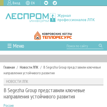
Вход
EN
☰ Меню
ГЛАВНАЯ
РУБРИКИ И ТЕМЫ
Главная
Новости ЛПК
В Segezha Group представили ключевые
РУБРИКИ ЖУРНАЛА
НОВОСТИ
направления устойчивого развития
ЛЕСНОЕ ХОЗЯЙСТВО
КАЛЕНДАРЬ СОБЫТИЙ
ПРОЕКТЫ ЛПИ
НОВОСТИ ЛПК
ЛЕСОЗАГОТОВКА
НОВОСТИ ЛПК
АНАЛИТИКА
АРХИВ
В Segezha Group представили ключевые
ЛЕСОПИЛЕНИЕ
НОВОСТИ ЖУРНАЛА
ПРЕДПРИЯТИЯ ЛПК
АРХИВ ЖУРНАЛОВ
направления устойчивого развития
О ЖУРНАЛЕ
ДЕРЕВООБРАБОТКА
НОВОСТИ КОМПАНИЙ
ЛЕСНЫЕ РЕГИОНЫ РОССИИ
СТАТЬИ
ПОДПИСКА
РЕКЛАМОДАТЕЛЯМ
Россия