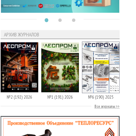
АРХИВ ЖУРНАЛОВ
№2 (192) 2026
№1 (191) 2026
№6 (190) 2025
Все журналы