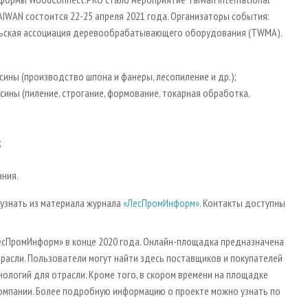
IWAN состоится 22-25 апреля 2021 года. Организаторы события:
аньская ассоциация деревообрабатывающего оборудования (TWMA).
ны (производство шпона и фанеры, лесопиление и др.);
ны (пиление, строгание, формование, токарная обработка,
;
ния.
знать из материала журнала
«ЛесПромИнформ»
. Контакты доступны
сПромИнформ» в конце 2020 года. Онлайн-площадка предназначена
асли. Пользователи могут найти здесь поставщиков и покупателей
ологий для отрасли. Кроме того, в скором времени на площадке
компании. Более подробную информацию о проекте можно узнать по