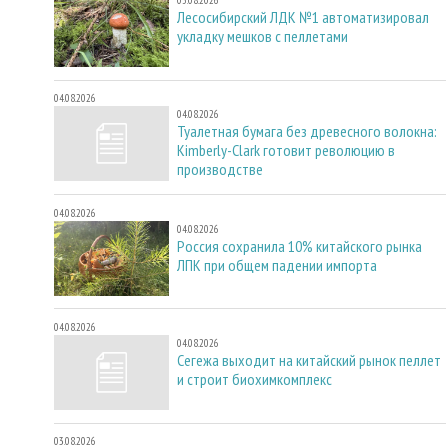
Лесосибирский ЛДК №1 автоматизировал
укладку мешков с пеллетами
04.08.2026
04.08.2026
Туалетная бумага без древесного волокна:
Kimberly-Clark готовит революцию в
производстве
04.08.2026
04.08.2026
Россия сохранила 10% китайского рынка
ЛПК при общем падении импорта
04.08.2026
04.08.2026
Сегежа выходит на китайский рынок пеллет
и строит биохимкомплекс
03.08.2026