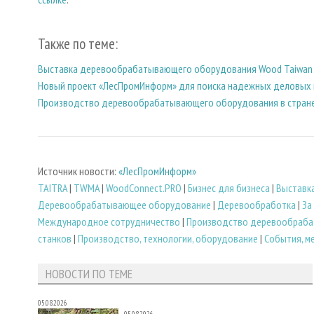
Также по теме:
Выставка деревообрабатывающего оборудования Wood Taiwan 
Новый проект «ЛесПромИнформ» для поиска надежных деловых
Производство деревообрабатывающего оборудования в стране
Источник новости:
«ЛесПромИнформ»
TAITRA
|
TWMA
|
WoodConnect.PRO
|
Бизнес для бизнеса
|
Выставк
Деревообрабатывающее оборудование
|
Деревообработка
|
За
Международное сотрудничество
|
Производство деревообраб
станков
|
Производство, технологии, оборудование
|
События, м
НОВОСТИ ПО ТЕМЕ
05.08.2026
05.08.2026