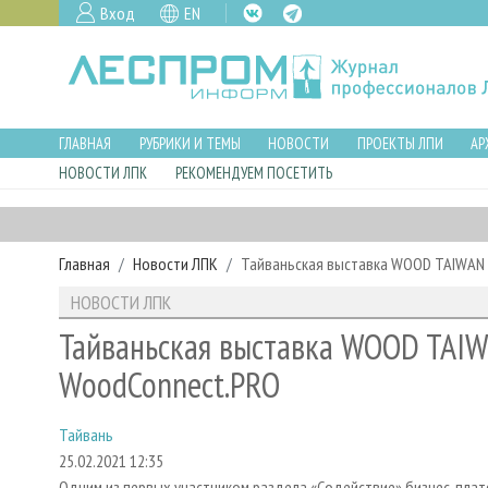
Вход
EN
ГЛАВНАЯ
РУБРИКИ И ТЕМЫ
НОВОСТИ
ПРОЕКТЫ ЛПИ
АР
НОВОСТИ ЛПК
РЕКОМЕНДУЕМ ПОСЕТИТЬ
Главная
Новости ЛПК
Тайваньская выставка WOOD TAIWAN 
НОВОСТИ ЛПК
Тайваньская выставка WOOD TAIW
WoodConnect.PRO
Тайвань
25.02.2021 12:35
Одним из первых участником раздела «Содействие» бизнес-плат