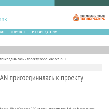
ХИВ
О ЖУРНАЛЕ
РЕКЛАМОДАТЕЛЯМ
присоединилась к проекту WoodConnect.PRO
AN присоединилась к проекту
формы WoodConnect.PRO стало мероприятие Taiwan International