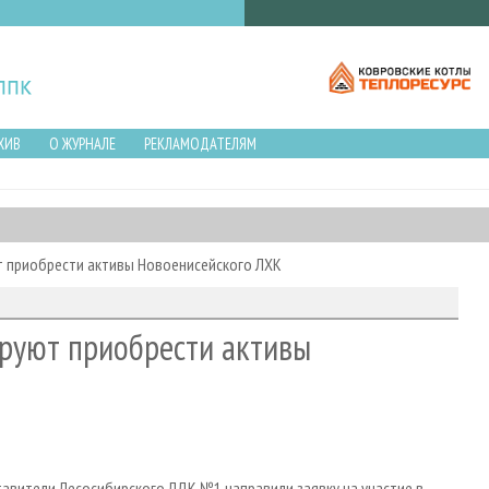
ХИВ
О ЖУРНАЛЕ
РЕКЛАМОДАТЕЛЯМ
 приобрести активы Новоенисейского ЛХК
руют приобрести активы
тавители Лесосибирского ЛДК №1 направили заявку на участие в