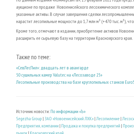
аукционе по продаже Новоенисейского лесохимического компле
указанные активы. В случае завершения сделки лесопромышленн
нарастит лесопильные мощности до 1,7 млн м³ (+470 тыс. м³), ч
Кроме того, отмечают в издании, приобретение активов Новоени
расширить ее сырьевую базу на территории Красноярского края.
Также по теме:
«СевЛесПил»: двадцать лет в авангарде
50 сушильных камер Valutec на «Лесозаводе 25»
Лесопильные производства на базе круглопильных станков Euro
Источник новости:
По информации «Ъ»
Segezha Group
|
ЗАО «Новоенисейский ЛХК»
|
Лесопиление
|
Лесос
Предприятия, компании
|
Продажа и покупка предприятий
|
Произ
рынок
|
Красноярский край