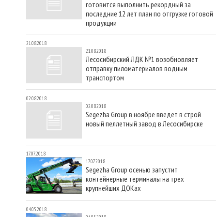
готовится выполнить рекордный за
последние 12 лет план по отгрузке готовой
продукции
21.08.2018
21.08.2018
Лесосибирский ЛДК №1 возобновляет
отправку пиломатериалов водным
транспортом
02.08.2018
02.08.2018
Segezha Group в ноябре введет в строй
новый пеллетный завод в Лесосибирске
17.07.2018
17.07.2018
Segezha Group осенью запустит
контейнерные терминалы на трех
крупнейших ДОКах
04.05.2018
04.05.2018