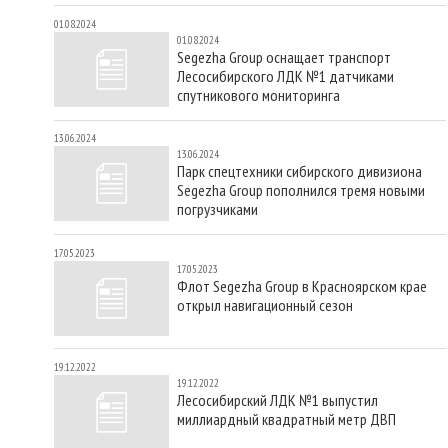
01.08.2024
01.08.2024
Segezha Group оснащает транспорт
Лесосибирского ЛДК №1 датчиками
спутникового мониторинга
13.06.2024
13.06.2024
Парк спецтехники сибирского дивизиона
Segezha Group пополнился тремя новыми
погрузчиками
17.05.2023
17.05.2023
Флот Segezha Group в Красноярском крае
открыл навигационный сезон
19.12.2022
19.12.2022
Лесосибирский ЛДК №1 выпустил
миллиардный квадратный метр ДВП