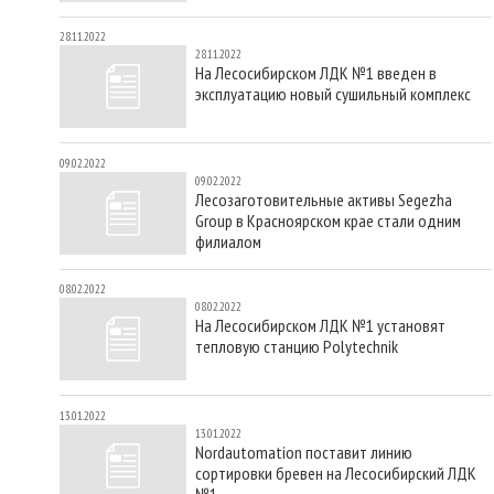
28.11.2022
28.11.2022
На Лесосибирском ЛДК №1 введен в
эксплуатацию новый сушильный комплекс
09.02.2022
09.02.2022
Лесозаготовительные активы Segezha
Group в Красноярском крае стали одним
филиалом
08.02.2022
08.02.2022
На Лесосибирском ЛДК №1 установят
тепловую станцию Polytechnik
13.01.2022
13.01.2022
Nordautomation поставит линию
сортировки бревен на Лесосибирский ЛДК
№1