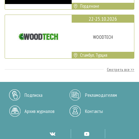
Порденоне
22-25.10.2026
WOODTECH
Стамбул, Турция
Смотреть все
Подписка
Рекламодателям
Архив журналов
Контакты