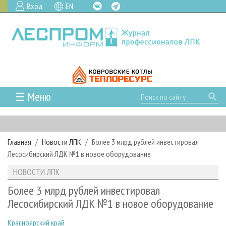
Вход
EN
☰ Меню
ГЛАВНАЯ
РУБРИКИ И ТЕМЫ
Главная
Новости ЛПК
Более 3 млрд рублей инвестировал
РУБРИКИ ЖУРНАЛА
НОВОСТИ
Лесосибирский ЛДК №1 в новое оборудование
ЛЕСНОЕ ХОЗЯЙСТВО
КАЛЕНДАРЬ СОБЫТИЙ
ПРОЕКТЫ ЛПИ
НОВОСТИ ЛПК
ЛЕСОЗАГОТОВКА
НОВОСТИ ЛПК
АНАЛИТИКА
АРХИВ
Более 3 млрд рублей инвестировал
ЛЕСОПИЛЕНИЕ
НОВОСТИ ЖУРНАЛА
ПРЕДПРИЯТИЯ ЛПК
АРХИВ ЖУРНАЛОВ
Лесосибирский ЛДК №1 в новое оборудование
О ЖУРНАЛЕ
ДЕРЕВООБРАБОТКА
НОВОСТИ КОМПАНИЙ
ЛЕСНЫЕ РЕГИОНЫ РОССИИ
СТАТЬИ
ПОДПИСКА
РЕКЛАМОДАТЕЛЯМ
Красноярский край