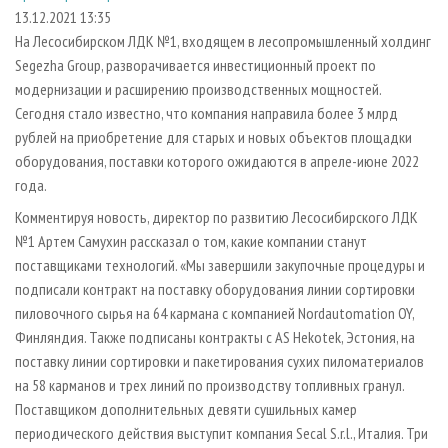
СУШКА ДРЕВЕСИНЫ
ПЕРСОНЫ
КОНТАКТЫ
РЕКЛАМА
13.12.2021 13:35
На Лесосибирском ЛДК №1, входящем в лесопромышленный холдинг
ПРОИЗВОДСТВО ДРЕВЕСНЫХ ПЛИТ
МОБИЛЬНЫЕ ВЫСТАВКИ
РЕКЛАМА НА САЙТЕ
Segezha Group, разворачивается инвестиционный проект по
ДЕРЕВЯННОЕ ДОМОСТРОЕНИЕ
ОФИЦИАЛЬНЫЕ ДЕЛЕГАЦИИ
модернизации и расширению производственных мощностей.
ПРОИЗВОДСТВО МЕБЕЛИ
Сегодня стало известно, что компания направила более 3 млрд
ПРИОРИТЕТНЫЕ ИНВЕСТПРОЕКТЫ
рублей на приобретение для старых и новых объектов площадки
БИОЭНЕРГЕТИКА
RUSSIAN FORESTRY REVIEW
оборудования, поставки которого ожидаются в апреле-июне 2022
ЦБП
ГАЗЕТА ЛЕСПРОМФОРУМ
года.
ИНСТРУМЕНТ И МАТЕРИАЛЫ
БИБЛИОТЕКА СПЕЦИАЛИСТА
Комментируя новость, директор по развитию Лесосибирского ЛДК
№1 Артем Самухин рассказал о том, какие компании станут
поставщиками технологий. «Мы завершили закупочные процедуры и
подписали контракт на поставку оборудования линии сортировки
пиловочного сырья на 64 кармана с компанией Nordautomation OY,
Финляндия. Также подписаны контракты с AS Hekotek, Эстония, на
поставку линии сортировки и пакетирования сухих пиломатериалов
на 58 карманов и трех линий по производству топливных гранул.
Поставщиком дополнительных девяти сушильных камер
периодического действия выступит компания Secal S.r.l., Италия. Три