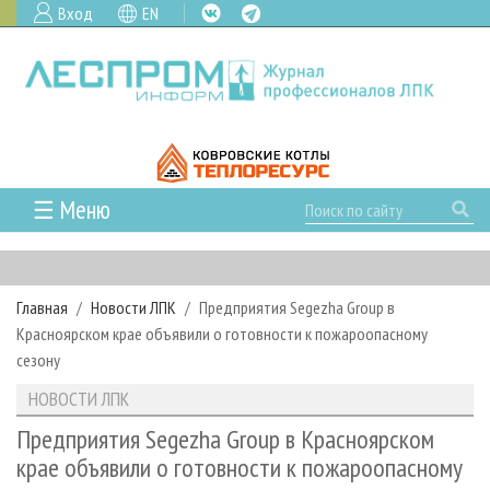
Вход
EN
☰ Меню
ГЛАВНАЯ
РУБРИКИ И ТЕМЫ
Главная
Новости ЛПК
Предприятия Segezha Group в
РУБРИКИ ЖУРНАЛА
НОВОСТИ
Красноярском крае объявили о готовности к пожароопасному
ЛЕСНОЕ ХОЗЯЙСТВО
КАЛЕНДАРЬ СОБЫТИЙ
сезону
ПРОЕКТЫ ЛПИ
ЛЕСОЗАГОТОВКА
НОВОСТИ ЛПК
АНАЛИТИКА
НОВОСТИ ЛПК
АРХИВ
ЛЕСОПИЛЕНИЕ
НОВОСТИ ЖУРНАЛА
ПРЕДПРИЯТИЯ ЛПК
АРХИВ ЖУРНАЛОВ
Предприятия Segezha Group в Красноярском
О ЖУРНАЛЕ
крае объявили о готовности к пожароопасному
ДЕРЕВООБРАБОТКА
НОВОСТИ КОМПАНИЙ
ЛЕСНЫЕ РЕГИОНЫ РОССИИ
СТАТЬИ
ПОДПИСКА
РЕКЛАМОДАТЕЛЯМ