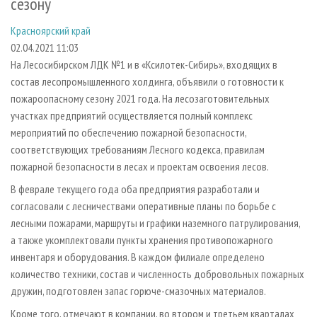
сезону
СУШКА ДРЕВЕСИНЫ
ПЕРСОНЫ
КОНТАКТЫ
РЕКЛАМА
Красноярский край
ПРОИЗВОДСТВО ДРЕВЕСНЫХ ПЛИТ
МОБИЛЬНЫЕ ВЫСТАВКИ
РЕКЛАМА НА САЙТЕ
02.04.2021 11:03
ДЕРЕВЯННОЕ ДОМОСТРОЕНИЕ
ОФИЦИАЛЬНЫЕ ДЕЛЕГАЦИИ
На Лесосибирском ЛДК №1 и в «Ксилотек-Сибирь», входящих в
ПРОИЗВОДСТВО МЕБЕЛИ
ПРИОРИТЕТНЫЕ ИНВЕСТПРОЕКТЫ
состав лесопромышленного холдинга, объявили о готовности к
пожароопасному сезону 2021 года. На лесозаготовительных
БИОЭНЕРГЕТИКА
RUSSIAN FORESTRY REVIEW
участках предприятий осуществляется полный комплекс
ЦБП
ГАЗЕТА ЛЕСПРОМФОРУМ
мероприятий по обеспечению пожарной безопасности,
соответствующих требованиям Лесного кодекса, правилам
ИНСТРУМЕНТ И МАТЕРИАЛЫ
БИБЛИОТЕКА СПЕЦИАЛИСТА
пожарной безопасности в лесах и проектам освоения лесов.
В феврале текущего года оба предприятия разработали и
согласовали с лесничествами оперативные планы по борьбе с
лесными пожарами, маршруты и графики наземного патрулирования,
а также укомплектовали пункты хранения противопожарного
инвентаря и оборудования. В каждом филиале определено
количество техники, состав и численность добровольных пожарных
дружин, подготовлен запас горюче-смазочных материалов.
Кроме того, отмечают в компании, во втором и третьем кварталах