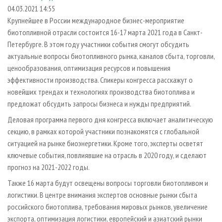
СУШКА ДРЕВЕСИНЫ
ПЕРСОНЫ
КОНТАКТЫ
РЕКЛАМА
04.03.2021 14:55
Крупнейшее в России международное бизнес-мероприятие
ПРОИЗВОДСТВО ДРЕВЕСНЫХ ПЛИТ
МОБИЛЬНЫЕ ВЫСТАВКИ
РЕКЛАМА НА САЙТЕ
биотопливной отрасли состоится 16-17 марта 2021 года в Санкт-
ДЕРЕВЯННОЕ ДОМОСТРОЕНИЕ
ОФИЦИАЛЬНЫЕ ДЕЛЕГАЦИИ
Петербурге. В этом году участники события смогут обсудить
ПРОИЗВОДСТВО МЕБЕЛИ
актуальные вопросы биотопливного рынка, каналов сбыта, торговли,
ПРИОРИТЕТНЫЕ ИНВЕСТПРОЕКТЫ
ценообразования, оптимизация ресурсов и повышения
БИОЭНЕРГЕТИКА
RUSSIAN FORESTRY REVIEW
эффективности производства. Спикеры конгресса расскажут о
ЦБП
ГАЗЕТА ЛЕСПРОМФОРУМ
новейших трендах и технологиях производства биотоплива и
предложат обсудить запросы бизнеса и нужды предприятий.
ИНСТРУМЕНТ И МАТЕРИАЛЫ
БИБЛИОТЕКА СПЕЦИАЛИСТА
Деловая программа первого дня конгресса включает аналитическую
секцию, в рамках которой участники познакомятся с глобальной
ситуацией на рынке биоэнергетики. Кроме того, эксперты осветят
ключевые события, повлиявшие на отрасль в 2020 году, и сделают
прогноз на 2021-2022 годы.
Также 16 марта будут освещены вопросы торговли биотопливом и
логистики. В центре внимания экспертов основные рынки сбыта
российского биотоплива, требования мировых рынков, увеличение
экспорта, оптимизация логистики, европейский и азиатский рынки