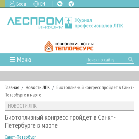
Вход
EN
☰ Меню
ГЛАВНАЯ
РУБРИКИ И ТЕМЫ
Главная
Новости ЛПК
Биотопливный конгресс пройдет в Санкт-
РУБРИКИ ЖУРНАЛА
НОВОСТИ
Петербурге в марте
ЛЕСНОЕ ХОЗЯЙСТВО
КАЛЕНДАРЬ СОБЫТИЙ
ПРОЕКТЫ ЛПИ
НОВОСТИ ЛПК
ЛЕСОЗАГОТОВКА
НОВОСТИ ЛПК
АНАЛИТИКА
АРХИВ
Биотопливный конгресс пройдет в Санкт-
ЛЕСОПИЛЕНИЕ
НОВОСТИ ЖУРНАЛА
ПРЕДПРИЯТИЯ ЛПК
АРХИВ ЖУРНАЛОВ
Петербурге в марте
О ЖУРНАЛЕ
ДЕРЕВООБРАБОТКА
НОВОСТИ КОМПАНИЙ
ЛЕСНЫЕ РЕГИОНЫ РОССИИ
СТАТЬИ
ПОДПИСКА
РЕКЛАМОДАТЕЛЯМ
Санкт-Петербург