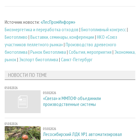
Источник новости:
«ЛесПромИнформ»
Биoэнергетика и переработка отходов
|
Биотопливный конгресс
|
Биотопливо
|
Выставки, семинары, конференции
|
НКО «Союз
участников пеллетного рынка»
|
Производство древесного
биотоплива
|
Рынок биотоплива
|
События, мероприятия
|
Экономика,
рынок
|
Экспорт биотоплива
|
Санкт-Петербург
НОВОСТИ ПО ТЕМЕ
05.08.2026
05.08.2026
«Свеза» и ММПОФ объединили
производственные системы
05.08.2026
05.08.2026
Лесосибирский ЛДК №1 автоматизировал
укладку мешков с пеллетами