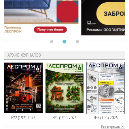
АРХИВ ЖУРНАЛОВ
№2 (192) 2026
№1 (191) 2026
№6 (190) 2025
Все журналы