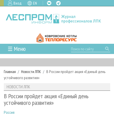
Вход
EN
☰ Меню
ГЛАВНАЯ
РУБРИКИ И ТЕМЫ
Главная
Новости ЛПК
В России пройдет акция «Единый день
РУБРИКИ ЖУРНАЛА
НОВОСТИ
устойчивого развития»
ЛЕСНОЕ ХОЗЯЙСТВО
КАЛЕНДАРЬ СОБЫТИЙ
ПРОЕКТЫ ЛПИ
НОВОСТИ ЛПК
ЛЕСОЗАГОТОВКА
НОВОСТИ ЛПК
АНАЛИТИКА
АРХИВ
В России пройдет акция «Единый день
ЛЕСОПИЛЕНИЕ
НОВОСТИ ЖУРНАЛА
ПРЕДПРИЯТИЯ ЛПК
АРХИВ ЖУРНАЛОВ
устойчивого развития»
О ЖУРНАЛЕ
ДЕРЕВООБРАБОТКА
НОВОСТИ КОМПАНИЙ
ЛЕСНЫЕ РЕГИОНЫ РОССИИ
СТАТЬИ
ПОДПИСКА
РЕКЛАМОДАТЕЛЯМ
Россия