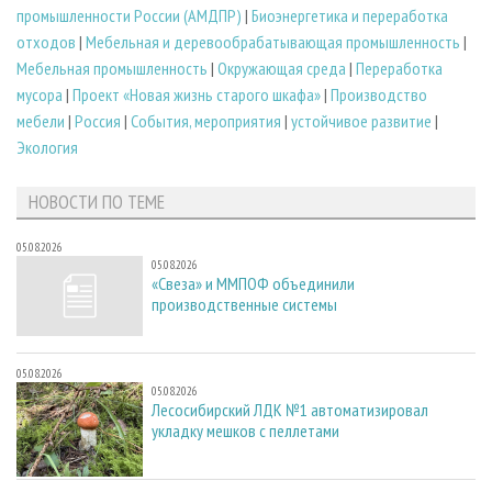
промышленности России (АМДПР)
|
Биoэнергетика и переработка
отходов
|
Мебельная и деревообрабатывающая промышленность
|
Мебельная промышленность
|
Окружающая среда
|
Переработка
мусора
|
Проект «Новая жизнь старого шкафа»
|
Производство
мебели
|
Россия
|
События, мероприятия
|
устойчивое развитие
|
Экология
НОВОСТИ ПО ТЕМЕ
05.08.2026
05.08.2026
«Свеза» и ММПОФ объединили
производственные системы
05.08.2026
05.08.2026
Лесосибирский ЛДК №1 автоматизировал
укладку мешков с пеллетами