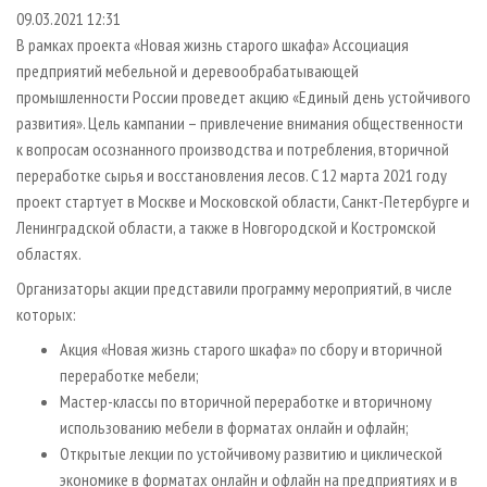
СУШКА ДРЕВЕСИНЫ
ПЕРСОНЫ
КОНТАКТЫ
РЕКЛАМА
09.03.2021 12:31
В рамках проекта «Новая жизнь старого шкафа» Ассоциация
ПРОИЗВОДСТВО ДРЕВЕСНЫХ ПЛИТ
МОБИЛЬНЫЕ ВЫСТАВКИ
РЕКЛАМА НА САЙТЕ
предприятий мебельной и деревообрабатывающей
ДЕРЕВЯННОЕ ДОМОСТРОЕНИЕ
ОФИЦИАЛЬНЫЕ ДЕЛЕГАЦИИ
промышленности России проведет акцию «Единый день устойчивого
ПРОИЗВОДСТВО МЕБЕЛИ
развития». Цель кампании – привлечение внимания общественности
ПРИОРИТЕТНЫЕ ИНВЕСТПРОЕКТЫ
к вопросам осознанного производства и потребления, вторичной
БИОЭНЕРГЕТИКА
RUSSIAN FORESTRY REVIEW
переработке сырья и восстановления лесов. С 12 марта 2021 году
ЦБП
ГАЗЕТА ЛЕСПРОМФОРУМ
проект стартует в Москве и Московской области, Санкт-Петербурге и
Ленинградской области, а также в Новгородской и Костромской
ИНСТРУМЕНТ И МАТЕРИАЛЫ
БИБЛИОТЕКА СПЕЦИАЛИСТА
областях.
Организаторы акции представили программу мероприятий, в числе
которых:
Акция «Новая жизнь старого шкафа» по сбору и вторичной
переработке мебели;
Мастер-классы по вторичной переработке и вторичному
использованию мебели в форматах онлайн и офлайн;
Открытые лекции по устойчивому развитию и циклической
экономике в форматах онлайн и офлайн на предприятиях и в