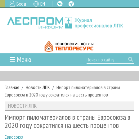
Вход
EN
☰ Меню
ГЛАВНАЯ
РУБРИКИ И ТЕМЫ
Главная
Новости ЛПК
Импорт пиломатериалов в страны
РУБРИКИ ЖУРНАЛА
НОВОСТИ
Евросоюза в 2020 году сократился на шесть процентов
ЛЕСНОЕ ХОЗЯЙСТВО
КАЛЕНДАРЬ СОБЫТИЙ
ПРОЕКТЫ ЛПИ
НОВОСТИ ЛПК
ЛЕСОЗАГОТОВКА
НОВОСТИ ЛПК
АНАЛИТИКА
АРХИВ
Импорт пиломатериалов в страны Евросоюза в
ЛЕСОПИЛЕНИЕ
НОВОСТИ ЖУРНАЛА
ПРЕДПРИЯТИЯ ЛПК
АРХИВ ЖУРНАЛОВ
2020 году сократился на шесть процентов
О ЖУРНАЛЕ
ДЕРЕВООБРАБОТКА
НОВОСТИ КОМПАНИЙ
ЛЕСНЫЕ РЕГИОНЫ РОССИИ
СТАТЬИ
ПОДПИСКА
РЕКЛАМОДАТЕЛЯМ
Евросоюз