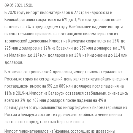
СУШКА ДРЕВЕСИНЫ
ПЕРСОНЫ
КОНТАКТЫ
РЕКЛАМА
09.03.2021 15:01
В 2020 году импорт пиломатериалов в 27 стран Евросоюза и
ПРОИЗВОДСТВО ДРЕВЕСНЫХ ПЛИТ
МОБИЛЬНЫЕ ВЫСТАВКИ
РЕКЛАМА НА САЙТЕ
Великобританию сократился на 6% до 3,79 млрд долларов после
ДЕРЕВЯННОЕ ДОМОСТРОЕНИЕ
ОФИЦИАЛЬНЫЕ ДЕЛЕГАЦИИ
падения на 7% в предыдущем году. Наибольшее падение импорта
ПРОИЗВОДСТВО МЕБЕЛИ
пиломатериалов пришлось на поставщиков пиломатериалов из
ПРИОРИТЕТНЫЕ ИНВЕСТПРОЕКТЫ
тропической древесины. Импорт из Камеруна сократился на 15% до
БИОЭНЕРГЕТИКА
RUSSIAN FORESTRY REVIEW
223 млн долларов, на 12% из Бразилии до 237 млн долларов, на 17%
ЦБП
ГАЗЕТА ЛЕСПРОМФОРУМ
из Малайзии до 117 млн долларов и на 15% из Индонезии до 114 млн
долларов.
ИНСТРУМЕНТ И МАТЕРИАЛЫ
БИБЛИОТЕКА СПЕЦИАЛИСТА
В отличие от тропической древесины, импорт пиломатериалов из
России, которая на сегодняшний день является крупнейшим внешним
поставщиком, вырос на 9% до 889 млн долларов после падения на
11% в 2019-м. Импорт из Беларуси оставался стабильным, снизившись
всего на 2% до 462 млн долларов после падения на 4% в
предыдущем году. Большинство импортируемых пиломатериалов из
России и Беларуси состоит из древесины хвойных и менее ценных
лиственных пород, таких как береза и осина.
Импорт пиломатериалов из Украины, состоящих из древесины