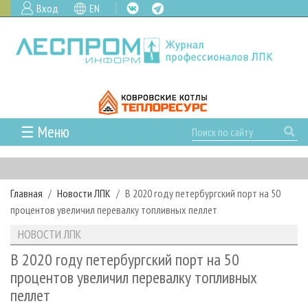
Вход
EN
☰ Меню
ГЛАВНАЯ
РУБРИКИ И ТЕМЫ
Главная
Новости ЛПК
В 2020 году петербургский порт на 50
РУБРИКИ ЖУРНАЛА
НОВОСТИ
процентов увеличил перевалку топливных пеллет
ЛЕСНОЕ ХОЗЯЙСТВО
КАЛЕНДАРЬ СОБЫТИЙ
ПРОЕКТЫ ЛПИ
НОВОСТИ ЛПК
ЛЕСОЗАГОТОВКА
НОВОСТИ ЛПК
АНАЛИТИКА
АРХИВ
В 2020 году петербургский порт на 50
ЛЕСОПИЛЕНИЕ
НОВОСТИ ЖУРНАЛА
ПРЕДПРИЯТИЯ ЛПК
АРХИВ ЖУРНАЛОВ
процентов увеличил перевалку топливных
О ЖУРНАЛЕ
пеллет
ДЕРЕВООБРАБОТКА
НОВОСТИ КОМПАНИЙ
ЛЕСНЫЕ РЕГИОНЫ РОССИИ
СТАТЬИ
ПОДПИСКА
РЕКЛАМОДАТЕЛЯМ