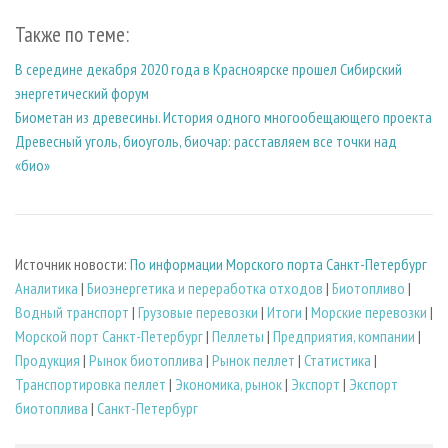
Также по теме:
В середине декабря 2020 года в Красноярске прошел Сибирский
энергетический форум
Биометан из древесины. История одного многообещающего проекта
Древесный уголь, биоуголь, биочар: расставляем все точки над
«био»
Источник новости:
По информации Морского порта Санкт-Петербург
Аналитика
|
Биoэнергетика и переработка отходов
|
Биотопливо
|
Водный транспорт
|
Грузовые перевозки
|
Итоги
|
Морские перевозки
|
Морской порт Санкт-Петербург
|
Пеллеты
|
Предприятия, компании
|
Продукция
|
Рынок биотоплива
|
Рынок пеллет
|
Статистика
|
Транспортировка пеллет
|
Экономика, рынок
|
Экспорт
|
Экспорт
биотоплива
|
Санкт-Петербург