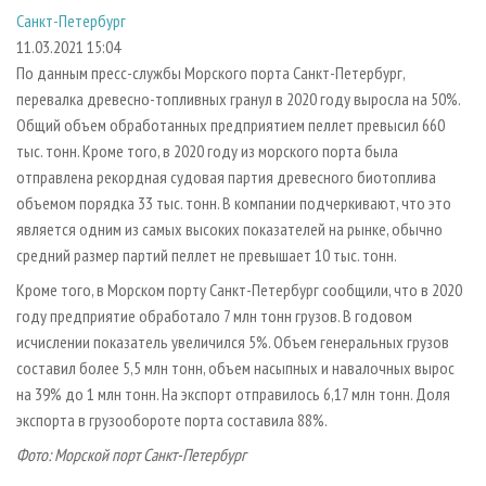
СУШКА ДРЕВЕСИНЫ
ПЕРСОНЫ
КОНТАКТЫ
РЕКЛАМА
Санкт-Петербург
11.03.2021 15:04
ПРОИЗВОДСТВО ДРЕВЕСНЫХ ПЛИТ
МОБИЛЬНЫЕ ВЫСТАВКИ
РЕКЛАМА НА САЙТЕ
По данным пресс-службы Морского порта Санкт-Петербург,
ДЕРЕВЯННОЕ ДОМОСТРОЕНИЕ
ОФИЦИАЛЬНЫЕ ДЕЛЕГАЦИИ
перевалка древесно-топливных гранул в 2020 году выросла на 50%.
ПРОИЗВОДСТВО МЕБЕЛИ
ПРИОРИТЕТНЫЕ ИНВЕСТПРОЕКТЫ
Общий объем обработанных предприятием пеллет превысил 660
тыс. тонн. Кроме того, в 2020 году из морского порта была
БИОЭНЕРГЕТИКА
RUSSIAN FORESTRY REVIEW
отправлена рекордная судовая партия древесного биотоплива
ЦБП
ГАЗЕТА ЛЕСПРОМФОРУМ
объемом порядка 33 тыс. тонн. В компании подчеркивают, что это
является одним из самых высоких показателей на рынке, обычно
ИНСТРУМЕНТ И МАТЕРИАЛЫ
БИБЛИОТЕКА СПЕЦИАЛИСТА
средний размер партий пеллет не превышает 10 тыс. тонн.
Кроме того, в Морском порту Санкт-Петербург сообщили, что в 2020
году предприятие обработало 7 млн тонн грузов. В годовом
исчислении показатель увеличился 5%. Объем генеральных грузов
составил более 5,5 млн тонн, объем насыпных и навалочных вырос
на 39% до 1 млн тонн. На экспорт отправилось 6,17 млн тонн. Доля
экспорта в грузообороте порта составила 88%.
Фото: Морской порт Санкт-Петербург