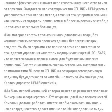
намного эффективнее и снижает вероятность иммунного ответа или
отторжения. Ожидается, что сотрудничество CELLINK и UPM укрепит
уверенность в том, что эти методы лечения станут промышленным и
клиническим стандартом, применяемым в более широком масштабе, а
не только в нескольких больницах.
«Наш материал состоит только из наноцеллюлозы и воды, без
компонентов животного происхождения и без загрязняющих
веществ. Мы были первыми, кто произвел его в соответствии со
стандартом управления качеством медицинских изделий ISO 13485,
что является важным первым шагом для будущих клинических
применений. Вместе с нашими высококачественными материалами и
возможностями 3D-печати CELLINK мы создадим регенеративную
медицину будущего капля за каплей», – отметила Йохана Кунцова-
Каллио, директор UPM Biomedicals.
«Мы были первой компанией, которая вывела на рынок целлюлозные
биочернила, и партнерство с UPM открыло целый мир возможностей.
Компании должны работать вместе, чтобы оказывать влияние, и
наше сотрудничество делает именно это. Мы определенно видим,