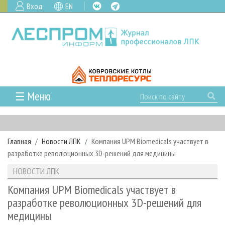
Вход
EN
☰ Меню
ГЛАВНАЯ
РУБРИКИ И ТЕМЫ
Главная
Новости ЛПК
Компания UPM Biomedicals участвует в
РУБРИКИ ЖУРНАЛА
НОВОСТИ
разработке революционных 3D-решений для медицины
ЛЕСНОЕ ХОЗЯЙСТВО
КАЛЕНДАРЬ СОБЫТИЙ
ПРОЕКТЫ ЛПИ
НОВОСТИ ЛПК
ЛЕСОЗАГОТОВКА
НОВОСТИ ЛПК
АНАЛИТИКА
АРХИВ
Компания UPM Biomedicals участвует в
ЛЕСОПИЛЕНИЕ
НОВОСТИ ЖУРНАЛА
ПРЕДПРИЯТИЯ ЛПК
АРХИВ ЖУРНАЛОВ
разработке революционных 3D-решений для
О ЖУРНАЛЕ
медицины
ДЕРЕВООБРАБОТКА
НОВОСТИ КОМПАНИЙ
ЛЕСНЫЕ РЕГИОНЫ РОССИИ
СТАТЬИ
ПОДПИСКА
РЕКЛАМОДАТЕЛЯМ