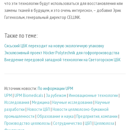
что эти технологии будут использоваться для восстановления или
замены тканей в будущем, и это очень интересно», – добавил Эрик
Гатенхольм, генеральный директор CELLINK.
Также по теме:
Сясьский ЦБК переходит на новую экологичную упаковку
Эксклюзивный проект Höcker Polytechnik для гофропроизводства
Внедрение передовой западной технологии на Светогорском ЦБК
Источник новости:
По информации UPM
UPM
|
UPM Biomedicals
|
За рубежом
|
Инновационные технологии
|
Исследования
|
Медицина
|
Научные исследования
|
Научные
разработки
|
Новости ЦБП
|
Новости целлюлозно-бумажной
промышленности
|
Образование и наука
|
Предприятия, компании
|
Производство целлюлозы
|
Сотрудничество
|
ЦБП
|
Целлюлоза
|
Финляндия