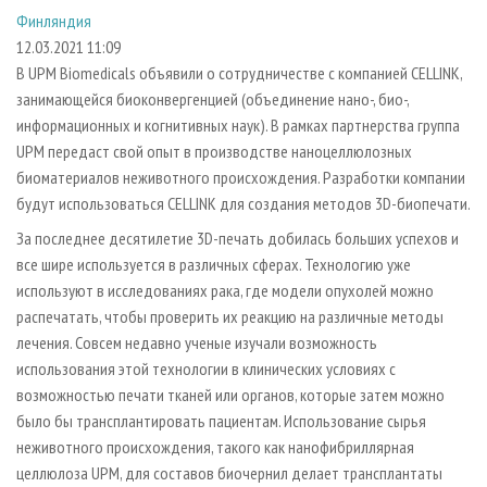
СУШКА ДРЕВЕСИНЫ
ПЕРСОНЫ
КОНТАКТЫ
РЕКЛАМА
Финляндия
12.03.2021 11:09
ПРОИЗВОДСТВО ДРЕВЕСНЫХ ПЛИТ
МОБИЛЬНЫЕ ВЫСТАВКИ
РЕКЛАМА НА САЙТЕ
В UPM Biomedicals объявили о сотрудничестве с компанией CELLINK,
ДЕРЕВЯННОЕ ДОМОСТРОЕНИЕ
ОФИЦИАЛЬНЫЕ ДЕЛЕГАЦИИ
занимающейся биоконвергенцией (объединение нано-, био-,
ПРОИЗВОДСТВО МЕБЕЛИ
ПРИОРИТЕТНЫЕ ИНВЕСТПРОЕКТЫ
информационных и когнитивных наук). В рамках партнерства группа
UPM передаст свой опыт в производстве наноцеллюлозных
БИОЭНЕРГЕТИКА
RUSSIAN FORESTRY REVIEW
биоматериалов неживотного происхождения. Разработки компании
ЦБП
ГАЗЕТА ЛЕСПРОМФОРУМ
будут использоваться CELLINK для создания методов 3D-биопечати.
ИНСТРУМЕНТ И МАТЕРИАЛЫ
БИБЛИОТЕКА СПЕЦИАЛИСТА
За последнее десятилетие 3D-печать добилась больших успехов и
все шире используется в различных сферах. Технологию уже
используют в исследованиях рака, где модели опухолей можно
распечатать, чтобы проверить их реакцию на различные методы
лечения. Совсем недавно ученые изучали возможность
использования этой технологии в клинических условиях с
возможностью печати тканей или органов, которые затем можно
было бы трансплантировать пациентам. Использование сырья
неживотного происхождения, такого как нанофибриллярная
целлюлоза UPM, для составов биочернил делает трансплантаты