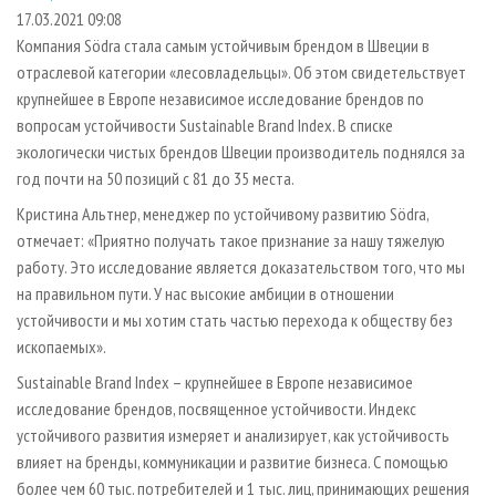
СУШКА ДРЕВЕСИНЫ
ПЕРСОНЫ
КОНТАКТЫ
РЕКЛАМА
17.03.2021 09:08
Компания Södra стала самым устойчивым брендом в Швеции в
ПРОИЗВОДСТВО ДРЕВЕСНЫХ ПЛИТ
МОБИЛЬНЫЕ ВЫСТАВКИ
РЕКЛАМА НА САЙТЕ
отраслевой категории «лесовладельцы». Об этом свидетельствует
ДЕРЕВЯННОЕ ДОМОСТРОЕНИЕ
ОФИЦИАЛЬНЫЕ ДЕЛЕГАЦИИ
крупнейшее в Европе независимое исследование брендов по
ПРОИЗВОДСТВО МЕБЕЛИ
вопросам устойчивости Sustainable Brand Index. В списке
ПРИОРИТЕТНЫЕ ИНВЕСТПРОЕКТЫ
экологически чистых брендов Швеции производитель поднялся за
БИОЭНЕРГЕТИКА
RUSSIAN FORESTRY REVIEW
год почти на 50 позиций с 81 до 35 места.
ЦБП
ГАЗЕТА ЛЕСПРОМФОРУМ
Кристина Альтнер, менеджер по устойчивому развитию Södra,
ИНСТРУМЕНТ И МАТЕРИАЛЫ
БИБЛИОТЕКА СПЕЦИАЛИСТА
отмечает: «Приятно получать такое признание за нашу тяжелую
работу. Это исследование является доказательством того, что мы
на правильном пути. У нас высокие амбиции в отношении
устойчивости и мы хотим стать частью перехода к обществу без
ископаемых».
Sustainable Brand Index – крупнейшее в Европе независимое
исследование брендов, посвященное устойчивости. Индекс
устойчивого развития измеряет и анализирует, как устойчивость
влияет на бренды, коммуникации и развитие бизнеса. С помощью
более чем 60 тыс. потребителей и 1 тыс. лиц, принимающих решения