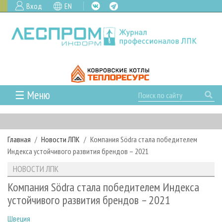
Вход
EN
☰ Меню
ГЛАВНАЯ
РУБРИКИ И ТЕМЫ
Главная
Новости ЛПК
Компания Södra стала победителем
РУБРИКИ ЖУРНАЛА
НОВОСТИ
Индекса устойчивого развития брендов – 2021
ЛЕСНОЕ ХОЗЯЙСТВО
КАЛЕНДАРЬ СОБЫТИЙ
ПРОЕКТЫ ЛПИ
НОВОСТИ ЛПК
ЛЕСОЗАГОТОВКА
НОВОСТИ ЛПК
АНАЛИТИКА
АРХИВ
Компания Södra стала победителем Индекса
ЛЕСОПИЛЕНИЕ
НОВОСТИ ЖУРНАЛА
ПРЕДПРИЯТИЯ ЛПК
АРХИВ ЖУРНАЛОВ
устойчивого развития брендов – 2021
О ЖУРНАЛЕ
ДЕРЕВООБРАБОТКА
НОВОСТИ КОМПАНИЙ
ЛЕСНЫЕ РЕГИОНЫ РОССИИ
СТАТЬИ
ПОДПИСКА
РЕКЛАМОДАТЕЛЯМ
Швеция