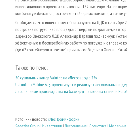
инвестиционного проекта стоимостью 132 тыс. евро. На предпри
комбинату избежать простоев контейнерных поездов, а также у
Сообщается, что инвестпроект был запущен на ЛДК в сентябре 20
построена погрузочная площадка с твердым покрытием, на втор
директор Онежского ЛДК Александр Варакин подчеркнул: «Устан
эффективную и бесперебойную работу по погрузке и отправке 
(до 62 контейнеров в поезде) прямым сообщением Онега – Китай
Также по теме:
50 сушильных камер Valutec на «Лесозаводе 25»
Üstünkarlı Makine A. Ş. проектирует и реализует лесопильные 
Лесопильные производства на базе круглопильных станков Euro
Источник новости:
«ЛесПромИнформ»
Segezha Group
|
Инвестиции
|
Лесопиление
|
Логистика
|
Модерниз