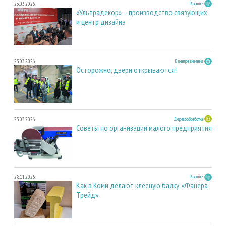
23.03.2026
Развитие
«Ультрадекор» – производство связующих
и центр дизайна
23.03.2026
В центре внимания
Осторожно, двери открываются!
23.03.2026
Деревообработка
Советы по организации малого предприятия
28.11.2025
Развитие
Как в Коми делают клееную балку. «Фанера
Трейд»