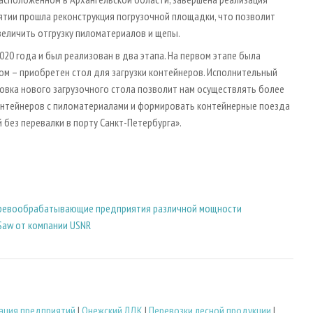
ятии прошла реконструкция погрузочной площадки, что позволит
величить отгрузку пиломатериалов и щепы.
20 года и был реализован в два этапа. На первом этапе была
ом – приобретен стол для загрузки контейнеров. Исполнительный
овка нового загрузочного стола позволит нам осуществлять более
контейнеров с пиломатериалами и формировать контейнерные поезда
 без перевалки в порту Санкт-Петербурга».
и деревообрабатывающие предприятия различной мощности
Saw от компании USNR
ация предприятий
|
Онежский ЛДК
|
Перевозки лесной продукции
|