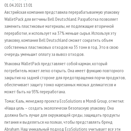
СУШКА ДРЕВЕСИНЫ
ПЕРСОНЫ
КОНТАКТЫ
РЕКЛАМА
01.04.2021 13:01
Австрийская компания представила перерабатываемую упаковку
ПРОИЗВОДСТВО ДРЕВЕСНЫХ ПЛИТ
МОБИЛЬНЫЕ ВЫСТАВКИ
РЕКЛАМА НА САЙТЕ
WalletPack для ветчины Bell Deutschland. Разработка позволяет
ДЕРЕВЯННОЕ ДОМОСТРОЕНИЕ
ОФИЦИАЛЬНЫЕ ДЕЛЕГАЦИИ
заменить пластиковые материалы, не подлежащие вторичной
ПРОИЗВОДСТВО МЕБЕЛИ
переработке, и использует на 37% меньше сырья. Используя эту
ПРИОРИТЕТНЫЕ ИНВЕСТПРОЕКТЫ
упаковку, компания Bell Deutschland сможет сократить объем
БИОЭНЕРГЕТИКА
RUSSIAN FORESTRY REVIEW
собственных пластиковых отходов на 35 тонн в год. Это в свою
ЦБП
ГАЗЕТА ЛЕСПРОМФОРУМ
очередь уменьшит оплату за вывоз отходов.
ИНСТРУМЕНТ И МАТЕРИАЛЫ
БИБЛИОТЕКА СПЕЦИАЛИСТА
Упаковка WalletPack представляет собой карман, который
потребитель может легко открыть. Она имеет функцию повторного
закрытия на задней стороне для предотвращения порчи продуктов,
обеспечивает защиту тонко нарезанных мясных деликатесов и
может быть на 93% переработана.
Томас Каль, менеджер проекта EcoSolutions в Mondi Group, отметил:
«Наша цель – создать экологически безопасную упаковку. Она
должна быть лучше для окружающей среды, защищать продукты
питания и выделяться на полках, чтобы представлять бренд
Abraham. Наш уникальный подход EcoSolutions учитывает все эти