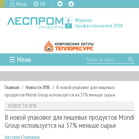
Вход
EN
☰ Меню
ГЛАВНАЯ
РУБРИКИ И ТЕМЫ
Главная
Новости ЛПК
В новой упаковке для пищевых
РУБРИКИ ЖУРНАЛА
НОВОСТИ
продуктов Mondi Group используется на 37% меньше сырья
ЛЕСНОЕ ХОЗЯЙСТВО
КАЛЕНДАРЬ СОБЫТИЙ
ПРОЕКТЫ ЛПИ
НОВОСТИ ЛПК
ЛЕСОЗАГОТОВКА
НОВОСТИ ЛПК
АНАЛИТИКА
АРХИВ
В новой упаковке для пищевых продуктов Mondi
ЛЕСОПИЛЕНИЕ
НОВОСТИ ЖУРНАЛА
ПРЕДПРИЯТИЯ ЛПК
АРХИВ ЖУРНАЛОВ
Group используется на 37% меньше сырья
О ЖУРНАЛЕ
ДЕРЕВООБРАБОТКА
НОВОСТИ КОМПАНИЙ
ЛЕСНЫЕ РЕГИОНЫ РОССИИ
СТАТЬИ
ПОДПИСКА
РЕКЛАМОДАТЕЛЯМ
Австрия
|
Германия