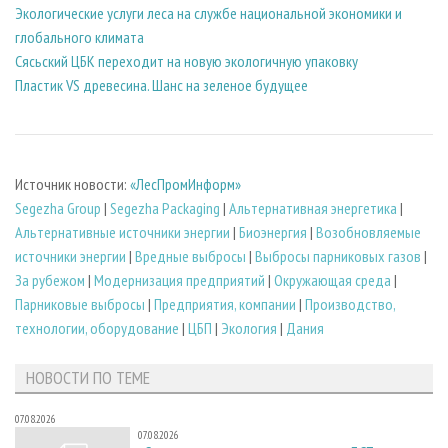
Экологические услуги леса на службе национальной экономики и
глобального климата
Сясьский ЦБК переходит на новую экологичную упаковку
Пластик VS древесина. Шанс на зеленое будущее
Источник новости:
«ЛесПромИнформ»
Segezha Group
|
Segezha Packaging
|
Альтернативная энергетика
|
Альтернативные источники энергии
|
Биоэнергия
|
Возобновляемые
источники энергии
|
Вредные выбросы
|
Выбросы парниковых газов
|
За рубежом
|
Модернизация предприятий
|
Окружающая среда
|
Парниковые выбросы
|
Предприятия, компании
|
Производство,
технологии, оборудование
|
ЦБП
|
Экология
|
Дания
НОВОСТИ ПО ТЕМЕ
07.08.2026
07.08.2026