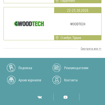
Порденоне
22-25.10.2026
WOODTECH
Стамбул, Турция
Смотреть все
Подписка
Рекламодателям
Архив журналов
Контакты