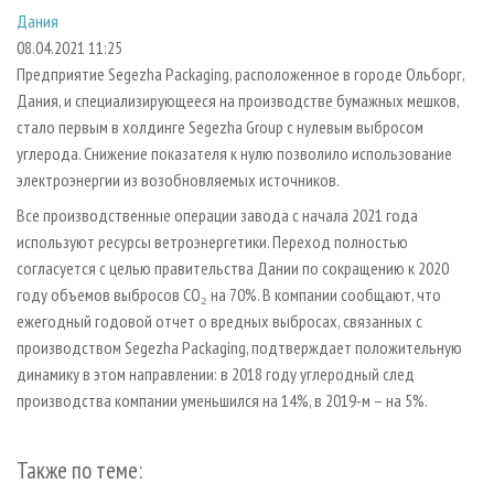
СУШКА ДРЕВЕСИНЫ
ПЕРСОНЫ
КОНТАКТЫ
РЕКЛАМА
Дания
08.04.2021 11:25
ПРОИЗВОДСТВО ДРЕВЕСНЫХ ПЛИТ
МОБИЛЬНЫЕ ВЫСТАВКИ
РЕКЛАМА НА САЙТЕ
Предприятие Segezha Packaging, расположенное в городе Ольборг,
ДЕРЕВЯННОЕ ДОМОСТРОЕНИЕ
ОФИЦИАЛЬНЫЕ ДЕЛЕГАЦИИ
Дания, и специализирующееся на производстве бумажных мешков,
ПРОИЗВОДСТВО МЕБЕЛИ
ПРИОРИТЕТНЫЕ ИНВЕСТПРОЕКТЫ
стало первым в холдинге Segezha Group с нулевым выбросом
углерода. Снижение показателя к нулю позволило использование
БИОЭНЕРГЕТИКА
RUSSIAN FORESTRY REVIEW
электроэнергии из возобновляемых источников.
ЦБП
ГАЗЕТА ЛЕСПРОМФОРУМ
Все производственные операции завода с начала 2021 года
ИНСТРУМЕНТ И МАТЕРИАЛЫ
БИБЛИОТЕКА СПЕЦИАЛИСТА
используют ресурсы ветроэнергетики. Переход полностью
согласуется с целью правительства Дании по сокращению к 2020
году объемов выбросов CO₂ на 70%. В компании сообщают, что
ежегодный годовой отчет о вредных выбросах, связанных с
производством Segezha Packaging, подтверждает положительную
динамику в этом направлении: в 2018 году углеродный след
производства компании уменьшился на 14%, в 2019-м – на 5%.
Также по теме: