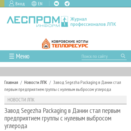
Вход
EN
☰ Меню
ГЛАВНАЯ
РУБРИКИ И ТЕМЫ
Главная
Новости ЛПК
Завод Segezha Packaging в Дании стал
РУБРИКИ ЖУРНАЛА
НОВОСТИ
первым предприятием группы с нулевым выбросом углерода
ЛЕСНОЕ ХОЗЯЙСТВО
КАЛЕНДАРЬ СОБЫТИЙ
ПРОЕКТЫ ЛПИ
НОВОСТИ ЛПК
ЛЕСОЗАГОТОВКА
НОВОСТИ ЛПК
АНАЛИТИКА
АРХИВ
Завод Segezha Packaging в Дании стал первым
ЛЕСОПИЛЕНИЕ
НОВОСТИ ЖУРНАЛА
ПРЕДПРИЯТИЯ ЛПК
АРХИВ ЖУРНАЛОВ
предприятием группы с нулевым выбросом
О ЖУРНАЛЕ
углерода
ДЕРЕВООБРАБОТКА
НОВОСТИ КОМПАНИЙ
ЛЕСНЫЕ РЕГИОНЫ РОССИИ
СТАТЬИ
ПОДПИСКА
РЕКЛАМОДАТЕЛЯМ