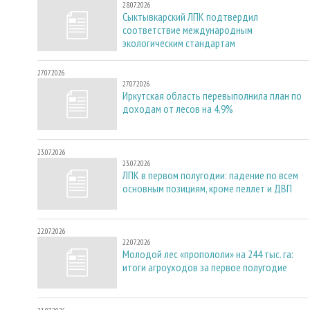
28.07.2026
Сыктывкарский ЛПК подтвердил
соответствие международным
экологическим стандартам
27.07.2026
27.07.2026
Иркутская область перевыполнила план по
доходам от лесов на 4,9%
23.07.2026
23.07.2026
ЛПК в первом полугодии: падение по всем
основным позициям, кроме пеллет и ДВП
22.07.2026
22.07.2026
Молодой лес «пропололи» на 244 тыс. га:
итоги агроуходов за первое полугодие