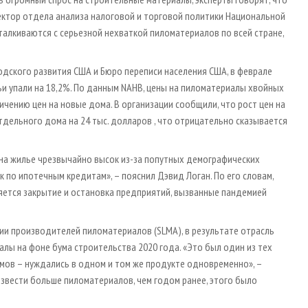
ектор отдела анализа налоговой и торговой политики Национальной
талкиваются с серьезной нехваткой пиломатериалов по всей стране,
дского развития США и Бюро переписи населения США, в феврале
 упали на 18,2%. По данным NAHB, цены на пиломатериалы хвойных
ичению цен на новые дома. В организации сообщили, что рост цен на
дельного дома на 24 тыс. долларов , что отрицательно сказывается
с на жилье чрезвычайно высок из-за попутных демографических
к по ипотечным кредитам», – пояснил Дэвид Логан. По его словам,
яется закрытие и остановка предприятий, вызванные пандемией
ии производителей пиломатериалов (SLMA), в результате отрасль
лы на фоне бума строительства 2020 года. «Это был один из тех
омов – нуждались в одном и том же продукте одновременно», –
извести больше пиломатериалов, чем годом ранее, этого было