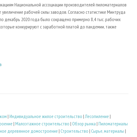
никациям Национальной ассоциации производителей пиломатериалов
т увеличение рабочей силы заводов. Согласно статистике Минтруда
 по декабрь 2020 года было сокращено примерно 8,4 тыс. рабочих
 которые конкурируют с заработной платой до пандемии, также
а
ежом
|
Индивидуальное жилое строительство
|
Лесопиление
|
роение
|
Малоэтажное строительство
|
Обзор рынка
|
Пиломатериалы
ное деревянное домостроение
|
Строительство
|
Сырье, материалы
|