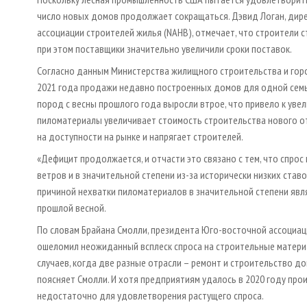
число новых домов продолжает сокращаться. Дэвид Логан, дир
ассоциации строителей жилья (NAHB), отмечает, что строители с
при этом поставщики значительно увеличили сроки поставок.
Согласно данным Министерства жилищного строительства и горо
2021 года продажи недавно построенных домов для одной семьи
пород с весны прошлого года выросли втрое, что привело к увел
пиломатериалы увеличивает стоимость строительства нового от
на доступности на рынке и напрягает строителей.
«Дефицит продолжается, и отчасти это связано с тем, что спро
ветров и в значительной степени из-за исторически низких ставо
причиной нехватки пиломатериалов в значительной степени явл
прошлой весной.
По словам Брайана Смолли, президента Юго-восточной ассоциац
ошеломил неожиданный всплеск спроса на строительные материа
случаев, когда две разные отрасли – ремонт и строительство д
поясняет Смолли. И хотя предприятиям удалось в 2020 году про
недостаточно для удовлетворения растущего спроса.