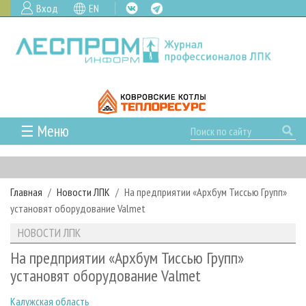
Вход
EN
☰ Меню
ГЛАВНАЯ
РУБРИКИ И ТЕМЫ
Главная
Новости ЛПК
На предприятии «Архбум Тиссью Групп»
РУБРИКИ ЖУРНАЛА
НОВОСТИ
установят оборудование Valmet
ЛЕСНОЕ ХОЗЯЙСТВО
КАЛЕНДАРЬ СОБЫТИЙ
ПРОЕКТЫ ЛПИ
НОВОСТИ ЛПК
ЛЕСОЗАГОТОВКА
НОВОСТИ ЛПК
АНАЛИТИКА
АРХИВ
На предприятии «Архбум Тиссью Групп»
ЛЕСОПИЛЕНИЕ
НОВОСТИ ЖУРНАЛА
ПРЕДПРИЯТИЯ ЛПК
АРХИВ ЖУРНАЛОВ
установят оборудование Valmet
О ЖУРНАЛЕ
ДЕРЕВООБРАБОТКА
НОВОСТИ КОМПАНИЙ
ЛЕСНЫЕ РЕГИОНЫ РОССИИ
СТАТЬИ
ПОДПИСКА
РЕКЛАМОДАТЕЛЯМ
Калужская область