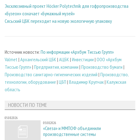
Эксклюзивный проект Höcker Polytechnik для гофропроизводства
«Бузеон» означает «Бумажный музей»
Сясьский ЦБК переходит на новую экологичную упаковку
Источник новости:
По информации «Архбум Тиссью Групп»
Valmet
|
Архангельский ЦБК
|
АЦБК
|
Инвестиции
|
ООО «Архбум
Тиссью Групп»
|
Предприятия, компании
|
Производство бумаги
|
Производство санитарно-гигиенических изделий
|
Производство,
технологии, оборудование
|
ЦБП
|
Владимир Крупчак
|
Калужская
область
НОВОСТИ ПО ТЕМЕ
05.08.2026
05.08.2026
«Свеза» и ММПОФ объединили
производственные системы