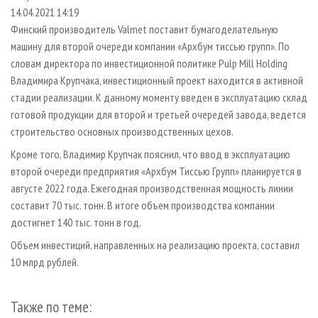
СУШКА ДРЕВЕСИНЫ
ПЕРСОНЫ
КОНТАКТЫ
РЕКЛАМА
14.04.2021 14:19
Финский производитель Valmet поставит бумагоделательную
ПРОИЗВОДСТВО ДРЕВЕСНЫХ ПЛИТ
МОБИЛЬНЫЕ ВЫСТАВКИ
РЕКЛАМА НА САЙТЕ
машину для второй очереди компании «Архбум тиссью групп». По
ДЕРЕВЯННОЕ ДОМОСТРОЕНИЕ
ОФИЦИАЛЬНЫЕ ДЕЛЕГАЦИИ
словам директора по инвестиционной политике Pulp Mill Holding
ПРОИЗВОДСТВО МЕБЕЛИ
Владимира Крупчака, инвестиционный проект находится в активной
ПРИОРИТЕТНЫЕ ИНВЕСТПРОЕКТЫ
стадии реализации. К данному моменту введен в эксплуатацию склад
БИОЭНЕРГЕТИКА
RUSSIAN FORESTRY REVIEW
готовой продукции для второй и третьей очередей завода, ведется
ЦБП
ГАЗЕТА ЛЕСПРОМФОРУМ
строительство основных производственных цехов.
ИНСТРУМЕНТ И МАТЕРИАЛЫ
БИБЛИОТЕКА СПЕЦИАЛИСТА
Кроме того, Владимир Крупчак пояснил, что ввод в эксплуатацию
второй очереди предприятия «Архбум Тиссью Групп» планируется в
августе 2022 года. Ежегодная производственная мощность линии
составит 70 тыс. тонн. В итоге объем производства компании
достигнет 140 тыс. тонн в год.
Объем инвестиций, направленных на реализацию проекта, составил
10 млрд рублей.
Также по теме: