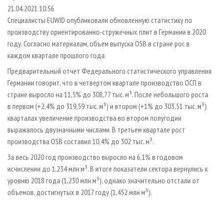
СУШКА ДРЕВЕСИНЫ
ПЕРСОНЫ
КОНТАКТЫ
РЕКЛАМА
21.04.2021 10:56
Специалисты EUWID опубликовали обновленную статистику по
ПРОИЗВОДСТВО ДРЕВЕСНЫХ ПЛИТ
МОБИЛЬНЫЕ ВЫСТАВКИ
РЕКЛАМА НА САЙТЕ
производству ориентированно-стружечных плит в Германии в 2020
ДЕРЕВЯННОЕ ДОМОСТРОЕНИЕ
ОФИЦИАЛЬНЫЕ ДЕЛЕГАЦИИ
году. Согласно материалам, объем выпуска OSB в стране рос в
ПРОИЗВОДСТВО МЕБЕЛИ
каждом квартале прошлого года.
ПРИОРИТЕТНЫЕ ИНВЕСТПРОЕКТЫ
БИОЭНЕРГЕТИКА
Предварительный отчет Федерального статистического управления
RUSSIAN FORESTRY REVIEW
Германии говорит, что в четвертом квартале производство ОСП в
ЦБП
ГАЗЕТА ЛЕСПРОМФОРУМ
стране выросло на 11,5% до 308,77 тыс. м³. После небольшого роста
ИНСТРУМЕНТ И МАТЕРИАЛЫ
БИБЛИОТЕКА СПЕЦИАЛИСТА
в первом (+2,4% до 319,59 тыс. м³) и втором (+1% до 303,51 тыс. м³)
кварталах увеличение производства во втором полугодии
выражалось двузначными числами. В третьем квартале рост
производства OSB составил 10,4% до 302 тыс. м³.
За весь 2020 год производство выросло на 6,1% в годовом
исчислении до 1,234 млн м³. В итоге показатели сектора вернулись к
уровню 2018 года (1,230 млн м³), однако значительно отстали от
объемов, достигнутых в 2017 году (1,452 млн м³).