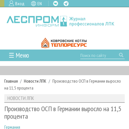
Вход
EN
☰ Меню
ГЛАВНАЯ
РУБРИКИ И ТЕМЫ
Главная
Новости ЛПК
Производство ОСП в Германии выросло
РУБРИКИ ЖУРНАЛА
НОВОСТИ
на 11,5 процента
ЛЕСНОЕ ХОЗЯЙСТВО
КАЛЕНДАРЬ СОБЫТИЙ
ПРОЕКТЫ ЛПИ
НОВОСТИ ЛПК
ЛЕСОЗАГОТОВКА
НОВОСТИ ЛПК
АНАЛИТИКА
АРХИВ
Производство ОСП в Германии выросло на 11,5
ЛЕСОПИЛЕНИЕ
НОВОСТИ ЖУРНАЛА
ПРЕДПРИЯТИЯ ЛПК
АРХИВ ЖУРНАЛОВ
процента
О ЖУРНАЛЕ
ДЕРЕВООБРАБОТКА
НОВОСТИ КОМПАНИЙ
ЛЕСНЫЕ РЕГИОНЫ РОССИИ
СТАТЬИ
ПОДПИСКА
РЕКЛАМОДАТЕЛЯМ
Германия