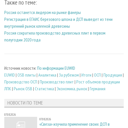
Также по теме:
Россия останется лидером на рынке фанеры
Регистрация в ЕГАИС березового шпона и ДСП выведет из тени
внутренний рынок клееной древесины
Россия сократила производство древесных плит в первом
полугодии 2020 года
Источник новости:
По информации EUWID
EUWID
|
OSB плиты
|
Аналитика
|
За рубежом
|
Итоги
|
ОСП
|
Продукция
|
Производство ОСП
|
Производство плит
|
Рост объемов продукции
ЛПК
|
Рынок OSB
|
Статистика
|
Экономика, рынок
|
Германия
НОВОСТИ ПО ТЕМЕ
07.08.2026
07.08.2026
«Свеза» изучила применение своих ДСП в