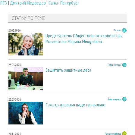
ГЛТУ
|
Дмитрий Медведев
|
Санкт-Петербург
СТАТЬИ ПО ТЕМЕ
27.05.2026
Персона
Председатель Общественного совета при
Рослесхозе Марина Мишункина
23.03.2026
Регион номера
Защитить защитные леса
23.03.2026
Регион номера
Сажать деревья надо правильно
28.11.2025
Лесное хозяйство