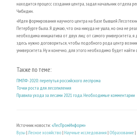
находится процесс создания центра, задал начальник отдела р
Чибидин.
«Идея формирования научного центра на базе бывшей Лесотехнич
Петербурге была. Я думаю, что она никуда не ушла, но она не ре
необходима инициатива от двух лиц: от самого университета, я д
здесь нужно договориться, чтобы подобного рода центр возник
университета. Ну и конечно, для этого необходимо будет найти
Также по теме:
ПМЛФ-2020: перепутья российского леспрома
Точки роста для лесопиления
Правила ухода за лесами 2021 года. Необходимые комментарии
Источник новости:
«ЛесПромИнформ»
Вузы
|
Лесное хозяйство
|
Научные исследования
|
Образование
|