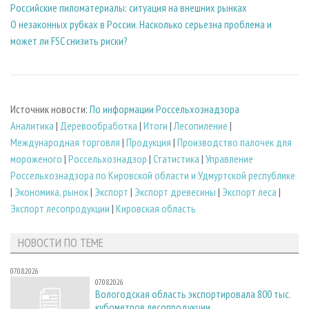
Российские пиломатериалы: ситуация на внешних рынках
О незаконных рубках в России. Насколько серьезна проблема и
может ли FSC снизить риски?
Источник новости:
По информации Россельхознадзора
Аналитика
|
Деревообработка
|
Итоги
|
Лесопиление
|
Международная торговля
|
Продукция
|
Производство палочек для
мороженого
|
Россельхознадзор
|
Статистика
|
Управление
Россельхознадзора по Кировской области и Удмуртской республике
|
Экономика, рынок
|
Экспорт
|
Экспорт древесины
|
Экспорт леса
|
Экспорт лесопродукции
|
Кировская область
НОВОСТИ ПО ТЕМЕ
07.08.2026
07.08.2026
Вологодская область экспортировала 800 тыс.
кубометров лесопродукции