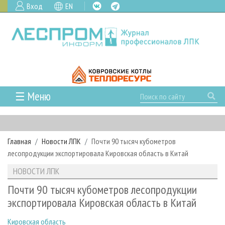
Вход
EN
☰ Меню
ГЛАВНАЯ
РУБРИКИ И ТЕМЫ
Главная
Новости ЛПК
Почти 90 тысяч кубометров
РУБРИКИ ЖУРНАЛА
НОВОСТИ
лесопродукции экспортировала Кировская область в Китай
ЛЕСНОЕ ХОЗЯЙСТВО
КАЛЕНДАРЬ СОБЫТИЙ
ПРОЕКТЫ ЛПИ
НОВОСТИ ЛПК
ЛЕСОЗАГОТОВКА
НОВОСТИ ЛПК
АНАЛИТИКА
АРХИВ
Почти 90 тысяч кубометров лесопродукции
ЛЕСОПИЛЕНИЕ
НОВОСТИ ЖУРНАЛА
ПРЕДПРИЯТИЯ ЛПК
АРХИВ ЖУРНАЛОВ
экспортировала Кировская область в Китай
О ЖУРНАЛЕ
ДЕРЕВООБРАБОТКА
НОВОСТИ КОМПАНИЙ
ЛЕСНЫЕ РЕГИОНЫ РОССИИ
СТАТЬИ
ПОДПИСКА
РЕКЛАМОДАТЕЛЯМ
Кировская область