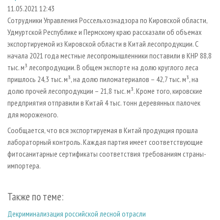
СУШКА ДРЕВЕСИНЫ
ПЕРСОНЫ
КОНТАКТЫ
РЕКЛАМА
11.05.2021 12:43
Сотрудники Управления Россельхознадзора по Кировской области,
ПРОИЗВОДСТВО ДРЕВЕСНЫХ ПЛИТ
МОБИЛЬНЫЕ ВЫСТАВКИ
РЕКЛАМА НА САЙТЕ
Удмуртской Республике и Пермскому краю рассказали об объемах
ДЕРЕВЯННОЕ ДОМОСТРОЕНИЕ
ОФИЦИАЛЬНЫЕ ДЕЛЕГАЦИИ
экспортируемой из Кировской области в Китай лесопродукции. С
ПРОИЗВОДСТВО МЕБЕЛИ
начала 2021 года местные лесопромышленники поставили в КНР 88,8
ПРИОРИТЕТНЫЕ ИНВЕСТПРОЕКТЫ
тыс. м³ лесопродукции. В общем экспорте на долю круглого леса
БИОЭНЕРГЕТИКА
RUSSIAN FORESTRY REVIEW
пришлось 24,3 тыс. м³, на долю пиломатериалов – 42,7 тыс. м³, на
ЦБП
ГАЗЕТА ЛЕСПРОМФОРУМ
долю прочей лесопродукции – 21,8 тыс. м³. Кроме того, кировские
предприятия отправили в Китай 4 тыс. тонн деревянных палочек
ИНСТРУМЕНТ И МАТЕРИАЛЫ
БИБЛИОТЕКА СПЕЦИАЛИСТА
для мороженого.
Сообщается, что вся экспортируемая в Китай продукция прошла
лабораторный контроль. Каждая партия имеет соответствующие
фитосанитарные сертификаты соответствия требованиям страны-
импортера.
Также по теме:
Декриминализация российской лесной отрасли