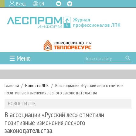
Вход
EN
☰ Меню
ГЛАВНАЯ
РУБРИКИ И ТЕМЫ
Главная
Новости ЛПК
В ассоциации «Русский лес» отметили
РУБРИКИ ЖУРНАЛА
НОВОСТИ
позитивные изменения лесного законодательства
ЛЕСНОЕ ХОЗЯЙСТВО
КАЛЕНДАРЬ СОБЫТИЙ
ПРОЕКТЫ ЛПИ
НОВОСТИ ЛПК
ЛЕСОЗАГОТОВКА
НОВОСТИ ЛПК
АНАЛИТИКА
АРХИВ
В ассоциации «Русский лес» отметили
ЛЕСОПИЛЕНИЕ
НОВОСТИ ЖУРНАЛА
ПРЕДПРИЯТИЯ ЛПК
АРХИВ ЖУРНАЛОВ
позитивные изменения лесного
О ЖУРНАЛЕ
законодательства
ДЕРЕВООБРАБОТКА
НОВОСТИ КОМПАНИЙ
ЛЕСНЫЕ РЕГИОНЫ РОССИИ
СТАТЬИ
ПОДПИСКА
РЕКЛАМОДАТЕЛЯМ