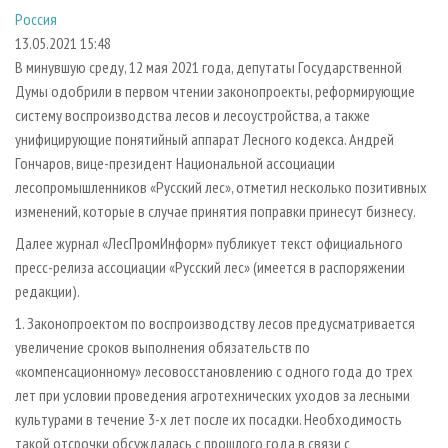
СУШКА ДРЕВЕСИНЫ
ПЕРСОНЫ
КОНТАКТЫ
РЕКЛАМА
Россия
13.05.2021 15:48
ПРОИЗВОДСТВО ДРЕВЕСНЫХ ПЛИТ
МОБИЛЬНЫЕ ВЫСТАВКИ
РЕКЛАМА НА САЙТЕ
В минувшую среду, 12 мая 2021 года, депутаты Государственной
ДЕРЕВЯННОЕ ДОМОСТРОЕНИЕ
ОФИЦИАЛЬНЫЕ ДЕЛЕГАЦИИ
Думы одобрили в первом чтении законопроекты, реформирующие
ПРОИЗВОДСТВО МЕБЕЛИ
ПРИОРИТЕТНЫЕ ИНВЕСТПРОЕКТЫ
систему воспроизводства лесов и лесоустройства, а также
унифицирующие понятийный аппарат Лесного кодекса. Андрей
БИОЭНЕРГЕТИКА
RUSSIAN FORESTRY REVIEW
Гончаров, вице-президент Национальной ассоциации
ЦБП
ГАЗЕТА ЛЕСПРОМФОРУМ
лесопромышленников «Русский лес», отметил несколько позитивных
изменений, которые в случае принятия поправки принесут бизнесу.
ИНСТРУМЕНТ И МАТЕРИАЛЫ
БИБЛИОТЕКА СПЕЦИАЛИСТА
Далее журнал «ЛесПромИнформ» публикует текст официального
пресс-релиза ассоциации «Русский лес» (имеется в распоряжении
редакции).
1. Законопроектом по воспроизводству лесов предусматривается
увеличение сроков выполнения обязательств по
«компенсационному» лесовосстановлению с одного года до трех
лет при условии проведения агротехнических уходов за лесными
культурами в течение 3-х лет после их посадки. Необходимость
такой отсрочки обсуждалась с прошлого года в связи с