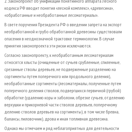
2. Законопроект об унификации понятийного аппарата Лесного
кодекса РФ вводит понятия «лесной комплекс», «древесина»,
«обработанные и необработанные лесоматериалы».
В свете поручения Президента РФ о введении запрета на экспорт
необработанной и грубо обработанной древесины существовали
опасения в неоднозначной трактовке терминологии. В случае
принятия законопроекта эти риски исключаются.
Согласно законопроекту, к необработанным лесоматериалам
относятся хлысты (очищенные от сучьев срубленные, спиленные,
срезанные стволы деревьев, не подверженные разделению на
сортименты путем поперечного или продольного деления),
необработанные сортименты (лесоматериалы, полученные путем
поперечного деления стволов, подвергшихся первичной (грубой)
обработке (удалению коры и заболони, обрезке сучьев, отделению
верхушки и прикорневой части стволов деревьев, поперечному
делению стволов деревьев на сортименты), в том числе бревна,
балансы, пиловочник), дрова и иная топливная древесина.
Однако мы отмечаем и ряд неблагоприятных для деятельности