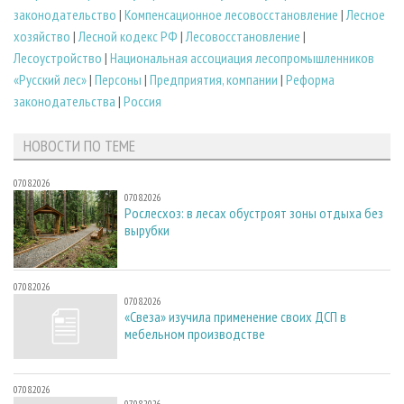
законодательство
|
Компенсационное лесовосстановление
|
Лесное
хозяйство
|
Лесной кодекс РФ
|
Лесовосстановление
|
Лесоустройство
|
Национальная ассоциация лесопромышленников
«Русский лес»
|
Персоны
|
Предприятия, компании
|
Реформа
законодательства
|
Россия
НОВОСТИ ПО ТЕМЕ
07.08.2026
07.08.2026
Рослесхоз: в лесах обустроят зоны отдыха без
вырубки
07.08.2026
07.08.2026
«Свеза» изучила применение своих ДСП в
мебельном производстве
07.08.2026