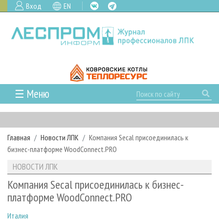
Вход
EN
☰ Меню
ГЛАВНАЯ
РУБРИКИ И ТЕМЫ
Главная
Новости ЛПК
Компания Secal присоединилась к
РУБРИКИ ЖУРНАЛА
НОВОСТИ
бизнес-платформе WoodConnect.PRO
ЛЕСНОЕ ХОЗЯЙСТВО
КАЛЕНДАРЬ СОБЫТИЙ
ПРОЕКТЫ ЛПИ
НОВОСТИ ЛПК
ЛЕСОЗАГОТОВКА
НОВОСТИ ЛПК
АНАЛИТИКА
АРХИВ
Компания Secal присоединилась к бизнес-
ЛЕСОПИЛЕНИЕ
НОВОСТИ ЖУРНАЛА
ПРЕДПРИЯТИЯ ЛПК
АРХИВ ЖУРНАЛОВ
платформе WoodConnect.PRO
О ЖУРНАЛЕ
ДЕРЕВООБРАБОТКА
НОВОСТИ КОМПАНИЙ
ЛЕСНЫЕ РЕГИОНЫ РОССИИ
СТАТЬИ
ПОДПИСКА
РЕКЛАМОДАТЕЛЯМ
Италия