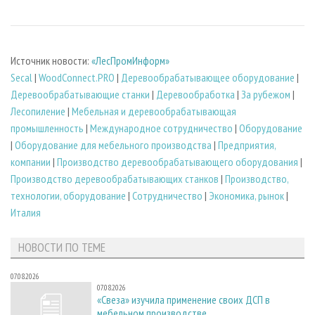
Источник новости:
«ЛесПромИнформ»
Secal
|
WoodConnect.PRO
|
Деревообрабатывающее оборудование
|
Деревообрабатывающие станки
|
Деревообработка
|
За рубежом
|
Лесопиление
|
Мебельная и деревообрабатывающая
промышленность
|
Международное сотрудничество
|
Оборудование
|
Оборудование для мебельного производства
|
Предприятия,
компании
|
Производство деревообрабатывающего оборудования
|
Производство деревообрабатывающих станков
|
Производство,
технологии, оборудование
|
Сотрудничество
|
Экономика, рынок
|
Италия
НОВОСТИ ПО ТЕМЕ
07.08.2026
07.08.2026
«Свеза» изучила применение своих ДСП в
мебельном производстве