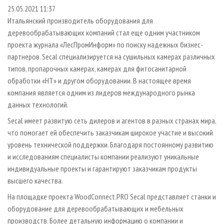
СУШКА ДРЕВЕСИНЫ
ПЕРСОНЫ
КОНТАКТЫ
РЕКЛАМА
25.05.2021 11:37
Итальянский производитель оборудования для
ПРОИЗВОДСТВО ДРЕВЕСНЫХ ПЛИТ
МОБИЛЬНЫЕ ВЫСТАВКИ
РЕКЛАМА НА САЙТЕ
деревообрабатывающих компаний стал еще одним участником
ДЕРЕВЯННОЕ ДОМОСТРОЕНИЕ
ОФИЦИАЛЬНЫЕ ДЕЛЕГАЦИИ
проекта журнала «ЛесПромИнформ» по поиску надежных бизнес-
ПРОИЗВОДСТВО МЕБЕЛИ
партнеров. Secal специализируется на сушильных камерах различных
ПРИОРИТЕТНЫЕ ИНВЕСТПРОЕКТЫ
типов, пропарочных камерах, камерах для фитосанитарной
БИОЭНЕРГЕТИКА
RUSSIAN FORESTRY REVIEW
обработки «HT» и другом оборудовании. В настоящее время
ЦБП
ГАЗЕТА ЛЕСПРОМФОРУМ
компания является одним из лидеров международного рынка
данных технологий.
ИНСТРУМЕНТ И МАТЕРИАЛЫ
БИБЛИОТЕКА СПЕЦИАЛИСТА
Secal имеет развитую сеть дилеров и агентов в разных странах мира,
что помогает ей обеспечить заказчикам широкое участие и высокий
уровень технической поддержки. Благодаря постоянному развитию
и исследованиям специалисты компании реализуют уникальные
индивидуальные проекты и гарантируют заказчикам продукты
высшего качества.
На площадке проекта WoodConnect.PRO Secal представляет станки и
оборудование для деревообрабатывающих и мебельных
производств. Более детальную информацию о компании и