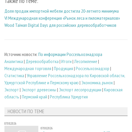
Также по теме:
Доля продаж импортной мебели достигла 20-летнего минимума
VI Международная конференция «Рынок леса и пиломатериалов»
Wood Taiwan Digital Days для российских деревообработчиков
Источник новости:
По информации Россельхознадзора
Аналитика
|
Деревообработка
|
Итоги
|
Лесопиление
|
Международная торговля
|
Продукция
|
Россельхознадзор
|
Статистика
|
Управление Россельхознадзора по Кировской области,
Удмуртской Республике и Пермскому краю
|
Экономика, рынок
|
Экспорт
|
Экспорт древесины
|
Экспорт лесопродукции
|
Кировская
область
|
Пермский край
|
Республика Удмуртия
НОВОСТИ ПО ТЕМЕ
07.08.2026
07.08.2026