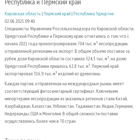
Республика и Пермский край
СУШКА ДРЕВЕСИНЫ
ПЕРСОНЫ
КОНТАКТЫ
РЕКЛАМА
Кировская область
|
Пермский край
|
Республика Удмуртия
ПРОИЗВОДСТВО ДРЕВЕСНЫХ ПЛИТ
МОБИЛЬНЫЕ ВЫСТАВКИ
РЕКЛАМА НА САЙТЕ
02.06.2021 09:40
ДЕРЕВЯННОЕ ДОМОСТРОЕНИЕ
ОФИЦИАЛЬНЫЕ ДЕЛЕГАЦИИ
Специалисты Управления Россельхознадзора по Кировской области,
ПРОИЗВОДСТВО МЕБЕЛИ
ПРИОРИТЕТНЫЕ ИНВЕСТПРОЕКТЫ
Удмуртской Республике и Пермскому краю отчитались о том, что с
начала 2021 года проконтролировали 704 тыс. м³ лесопродукции,
БИОЭНЕРГЕТИКА
RUSSIAN FORESTRY REVIEW
отправленной регионами на экспорт. В общем объеме поставок за
ЦБП
ГАЗЕТА ЛЕСПРОМФОРУМ
рубеж доля Кировской области составила 324,3 тыс. м³, на долю
Удмуртской Республики пришлось 62,8 тыс. м³, Пермский край
ИНСТРУМЕНТ И МАТЕРИАЛЫ
БИБЛИОТЕКА СПЕЦИАЛИСТА
экспортировал 316,9 тыс. м³ изделий из древесины.
Каждая партия, отправленная на международные рынки, имеет
соответствующий фитосанитарный сертификат. Ключевыми
импортерами лесопродукции из указанных регионов стали Китай,
Азербайджан, Казахстан, Узбекистан, Таджикистан, Индия, Германия,
Нидерланды, США и Монголия. В общей сложности поставки
осуществлялись более чем в 70 стран.