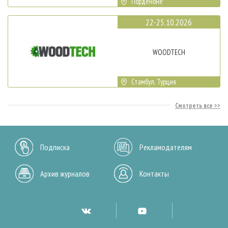
Порденоне
22-25.10.2026
WOODTECH
Стамбул, Турция
Смотреть все
Подписка
Рекламодателям
Архив журналов
Контакты