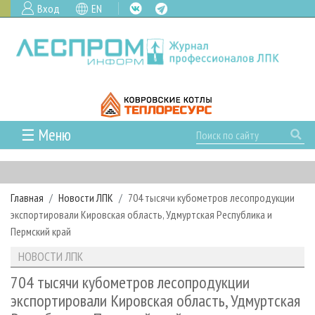
Вход
EN
☰ Меню
ГЛАВНАЯ
РУБРИКИ И ТЕМЫ
Главная
Новости ЛПК
704 тысячи кубометров лесопродукции
РУБРИКИ ЖУРНАЛА
НОВОСТИ
экспортировали Кировская область, Удмуртская Республика и
ЛЕСНОЕ ХОЗЯЙСТВО
КАЛЕНДАРЬ СОБЫТИЙ
Пермский край
ПРОЕКТЫ ЛПИ
ЛЕСОЗАГОТОВКА
НОВОСТИ ЛПК
АНАЛИТИКА
НОВОСТИ ЛПК
АРХИВ
ЛЕСОПИЛЕНИЕ
НОВОСТИ ЖУРНАЛА
ПРЕДПРИЯТИЯ ЛПК
АРХИВ ЖУРНАЛОВ
704 тысячи кубометров лесопродукции
О ЖУРНАЛЕ
экспортировали Кировская область, Удмуртская
ДЕРЕВООБРАБОТКА
НОВОСТИ КОМПАНИЙ
ЛЕСНЫЕ РЕГИОНЫ РОССИИ
СТАТЬИ
ПОДПИСКА
РЕКЛАМОДАТЕЛЯМ