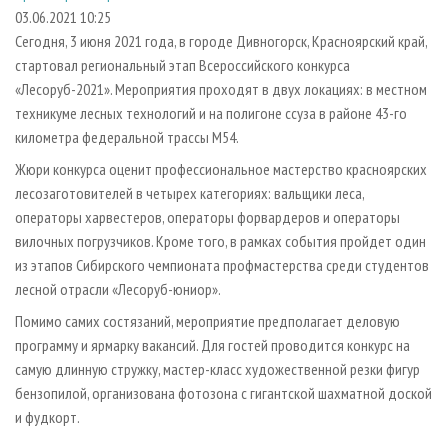
СУШКА ДРЕВЕСИНЫ
ПЕРСОНЫ
КОНТАКТЫ
РЕКЛАМА
03.06.2021 10:25
Сегодня, 3 июня 2021 года, в городе Дивногорск, Красноярский край,
ПРОИЗВОДСТВО ДРЕВЕСНЫХ ПЛИТ
МОБИЛЬНЫЕ ВЫСТАВКИ
РЕКЛАМА НА САЙТЕ
стартовал региональный этап Всероссийского конкурса
ДЕРЕВЯННОЕ ДОМОСТРОЕНИЕ
ОФИЦИАЛЬНЫЕ ДЕЛЕГАЦИИ
«Лесоруб-2021». Мероприятия проходят в двух локациях: в местном
ПРОИЗВОДСТВО МЕБЕЛИ
техникуме лесных технологий и на полигоне ссуза в районе 43-го
ПРИОРИТЕТНЫЕ ИНВЕСТПРОЕКТЫ
километра федеральной трассы М54.
БИОЭНЕРГЕТИКА
RUSSIAN FORESTRY REVIEW
Жюри конкурса оценит профессиональное мастерство красноярских
ЦБП
ГАЗЕТА ЛЕСПРОМФОРУМ
лесозаготовителей в четырех категориях: вальщики леса,
ИНСТРУМЕНТ И МАТЕРИАЛЫ
БИБЛИОТЕКА СПЕЦИАЛИСТА
операторы харвестеров, операторы форвардеров и операторы
вилочных погрузчиков. Кроме того, в рамках события пройдет один
из этапов Сибирского чемпионата профмастерства среди студентов
лесной отрасли «Лесоруб-юниор».
Помимо самих состязаний, мероприятие предполагает деловую
программу и ярмарку вакансий. Для гостей проводится конкурс на
самую длинную стружку, мастер-класс художественной резки фигур
бензопилой, организована фотозона с гигантской шахматной доской
и фудкорт.