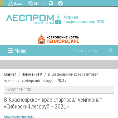
Вход
EN
☰ Меню
ГЛАВНАЯ
РУБРИКИ И ТЕМЫ
Главная
Новости ЛПК
В Красноярском крае стартовал
РУБРИКИ ЖУРНАЛА
НОВОСТИ
чемпионат «Сибирский лесоруб – 2021»
ЛЕСНОЕ ХОЗЯЙСТВО
КАЛЕНДАРЬ СОБЫТИЙ
ПРОЕКТЫ ЛПИ
НОВОСТИ ЛПК
ЛЕСОЗАГОТОВКА
НОВОСТИ ЛПК
АНАЛИТИКА
АРХИВ
В Красноярском крае стартовал чемпионат
ЛЕСОПИЛЕНИЕ
НОВОСТИ ЖУРНАЛА
ПРЕДПРИЯТИЯ ЛПК
АРХИВ ЖУРНАЛОВ
«Сибирский лесоруб – 2021»
О ЖУРНАЛЕ
ДЕРЕВООБРАБОТКА
НОВОСТИ КОМПАНИЙ
ЛЕСНЫЕ РЕГИОНЫ РОССИИ
СТАТЬИ
ПОДПИСКА
РЕКЛАМОДАТЕЛЯМ
Красноярский край