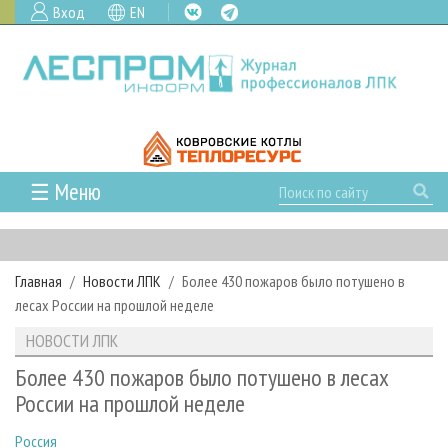
Вход
EN
☰ Меню
ГЛАВНАЯ
РУБРИКИ И ТЕМЫ
Главная
Новости ЛПК
Более 430 пожаров было потушено в
РУБРИКИ ЖУРНАЛА
НОВОСТИ
лесах России на прошлой неделе
ЛЕСНОЕ ХОЗЯЙСТВО
КАЛЕНДАРЬ СОБЫТИЙ
ПРОЕКТЫ ЛПИ
НОВОСТИ ЛПК
ЛЕСОЗАГОТОВКА
НОВОСТИ ЛПК
АНАЛИТИКА
АРХИВ
Более 430 пожаров было потушено в лесах
ЛЕСОПИЛЕНИЕ
НОВОСТИ ЖУРНАЛА
ПРЕДПРИЯТИЯ ЛПК
АРХИВ ЖУРНАЛОВ
России на прошлой неделе
О ЖУРНАЛЕ
ДЕРЕВООБРАБОТКА
НОВОСТИ КОМПАНИЙ
ЛЕСНЫЕ РЕГИОНЫ РОССИИ
СТАТЬИ
ПОДПИСКА
РЕКЛАМОДАТЕЛЯМ
Россия