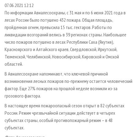
СУШКА ДРЕВЕСИНЫ
ПЕРСОНЫ
КОНТАКТЫ
РЕКЛАМА
07.06.2021 12:12
По информации Авиалесоохраны, с 31 мая и по 6 июня 2021 года в
ПРОИЗВОДСТВО ДРЕВЕСНЫХ ПЛИТ
МОБИЛЬНЫЕ ВЫСТАВКИ
РЕКЛАМА НА САЙТЕ
лесах России было потушено 432 пожара. Общая площадь,
ДЕРЕВЯННОЕ ДОМОСТРОЕНИЕ
ОФИЦИАЛЬНЫЕ ДЕЛЕГАЦИИ
пройденная огнем, превысила 15 тыс. гектаров. Работы по
ПРОИЗВОДСТВО МЕБЕЛИ
ликвидации возгораний велись в 39 регионах страны. Наибольшее
ПРИОРИТЕТНЫЕ ИНВЕСТПРОЕКТЫ
число пожаров потушено в лесах Республики Саха (Якутия),
БИОЭНЕРГЕТИКА
RUSSIAN FORESTRY REVIEW
Красноярского и Алтайского краев, Свердловской, Иркутской,
ЦБП
ГАЗЕТА ЛЕСПРОМФОРУМ
Тюменской, Челябинской, Новосибирской, Кировской и Омской
областей.
ИНСТРУМЕНТ И МАТЕРИАЛЫ
БИБЛИОТЕКА СПЕЦИАЛИСТА
В Авиалесоохране напоминают, что ключевой причиной
возникновения лесных пожаров по-прежнему остается человеческий
фактор. Еще 27% пожаров на прошлой неделе возникли из-за
грозового фактора.
В настоящее время пожароопасный сезон открыт в 82 субъектах
России. Режим чрезвычайной ситуации действует в четырех
субъектах страны, особый противопожарный режим – в 48
субъектах.