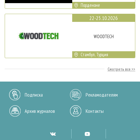
Порденоне
22-25.10.2026
WOODTECH
Стамбул, Турция
Смотреть все
Подписка
Рекламодателям
Архив журналов
Контакты