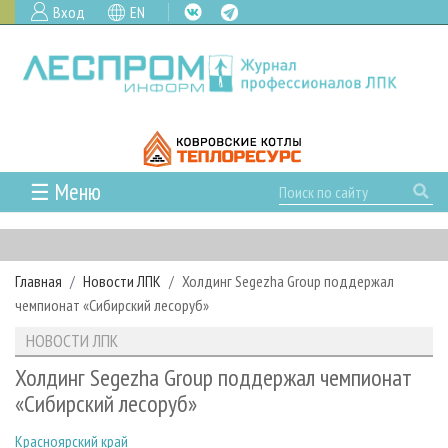
Вход
EN
☰ Меню
ГЛАВНАЯ
РУБРИКИ И ТЕМЫ
Главная
Новости ЛПК
Холдинг Segezha Group поддержал
РУБРИКИ ЖУРНАЛА
НОВОСТИ
чемпионат «Сибирский лесоруб»
ЛЕСНОЕ ХОЗЯЙСТВО
КАЛЕНДАРЬ СОБЫТИЙ
ПРОЕКТЫ ЛПИ
НОВОСТИ ЛПК
ЛЕСОЗАГОТОВКА
НОВОСТИ ЛПК
АНАЛИТИКА
АРХИВ
Холдинг Segezha Group поддержал чемпионат
ЛЕСОПИЛЕНИЕ
НОВОСТИ ЖУРНАЛА
ПРЕДПРИЯТИЯ ЛПК
АРХИВ ЖУРНАЛОВ
«Сибирский лесоруб»
О ЖУРНАЛЕ
ДЕРЕВООБРАБОТКА
НОВОСТИ КОМПАНИЙ
ЛЕСНЫЕ РЕГИОНЫ РОССИИ
СТАТЬИ
ПОДПИСКА
РЕКЛАМОДАТЕЛЯМ
Красноярский край