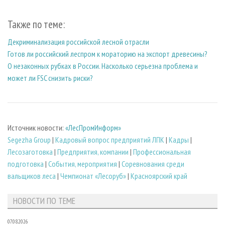
Также по теме:
Декриминализация российской лесной отрасли
Готов ли российский леспром к мораторию на экспорт древесины?
О незаконных рубках в России. Насколько серьезна проблема и
может ли FSC снизить риски?
Источник новости:
«ЛесПромИнформ»
Segezha Group
|
Кадровый вопрос предприятий ЛПК
|
Кадры
|
Лесозаготовка
|
Предприятия, компании
|
Профессиональная
подготовка
|
События, мероприятия
|
Соревнования среди
вальщиков леса
|
Чемпионат «Лесоруб»
|
Красноярский край
НОВОСТИ ПО ТЕМЕ
07.08.2026