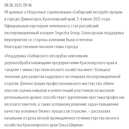
СУШКА ДРЕВЕСИНЫ
ПЕРСОНЫ
КОНТАКТЫ
РЕКЛАМА
08.06.2021 09:46
VII краевые отборочные соревнования «Сибирский лесоруб» прошли
ПРОИЗВОДСТВО ДРЕВЕСНЫХ ПЛИТ
МОБИЛЬНЫЕ ВЫСТАВКИ
РЕКЛАМА НА САЙТЕ
в городе Дивногорск, Красноярский край, 3-4 июня 2021 года.
ДЕРЕВЯННОЕ ДОМОСТРОЕНИЕ
ОФИЦИАЛЬНЫЕ ДЕЛЕГАЦИИ
Официальным партнером чемпионата стал российский
ПРОИЗВОДСТВО МЕБЕЛИ
лесопромышленный холдинг Segezha Group. Спонсорская поддержка
ПРИОРИТЕТНЫЕ ИНВЕСТПРОЕКТЫ
мероприятия со стороны компании была отмечена
БИОЭНЕРГЕТИКА
RUSSIAN FORESTRY REVIEW
благодарственным письмом главы города.
ЦБП
ГАЗЕТА ЛЕСПРОМФОРУМ
«Поддержка «Сибирского лесоруба» ключевыми
ИНСТРУМЕНТ И МАТЕРИАЛЫ
БИБЛИОТЕКА СПЕЦИАЛИСТА
деревообрабатывающими предприятиями Красноярского края в
тандеме с министерством лесного хозяйства имеет большое
значение для развития кадрового потенциала лесопромышленной
отрасли. Демонстрация профессионального мастерства, обмен
опытом, оценка навыков и компетенций участников на высоком
региональном уровне способствует укреплению престижа профессии
лесозаготовителя, а также успешному решению задач повышения
качества основных бизнес-процессов отрасли», – рассказала
начальник отдела лесной промышленности министерства лесного
хозяйства Красноярского края Ольга Ширман.