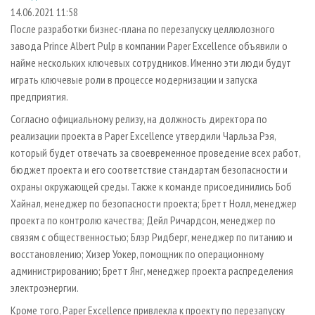
СУШКА ДРЕВЕСИНЫ
ПЕРСОНЫ
КОНТАКТЫ
РЕКЛАМА
14.06.2021 11:58
После разработки бизнес-плана по перезапуску целлюлозного
ПРОИЗВОДСТВО ДРЕВЕСНЫХ ПЛИТ
МОБИЛЬНЫЕ ВЫСТАВКИ
РЕКЛАМА НА САЙТЕ
завода Prince Albert Pulp в компании Paper Excellence объявили о
ДЕРЕВЯННОЕ ДОМОСТРОЕНИЕ
ОФИЦИАЛЬНЫЕ ДЕЛЕГАЦИИ
найме нескольких ключевых сотрудников. Именно эти люди будут
ПРОИЗВОДСТВО МЕБЕЛИ
играть ключевые роли в процессе модернизации и запуска
ПРИОРИТЕТНЫЕ ИНВЕСТПРОЕКТЫ
предприятия.
БИОЭНЕРГЕТИКА
RUSSIAN FORESTRY REVIEW
Согласно официальному релизу, на должность директора по
ЦБП
ГАЗЕТА ЛЕСПРОМФОРУМ
реализации проекта в Paper Excellence утвердили Чарльза Рэя,
ИНСТРУМЕНТ И МАТЕРИАЛЫ
БИБЛИОТЕКА СПЕЦИАЛИСТА
который будет отвечать за своевременное проведение всех работ,
бюджет проекта и его соответствие стандартам безопасности и
охраны окружающей среды. Также к команде присоединились Боб
Хайнал, менеджер по безопасности проекта; Бретт Нолл, менеджер
проекта по контролю качества; Дейл Ричардсон, менеджер по
связям с общественностью; Блэр Ридберг, менеджер по питанию и
восстановлению; Хизер Уокер, помощник по операционному
администрированию; Бретт Янг, менеджер проекта распределения
электроэнергии.
Кроме того, Paper Excellence привлекла к проекту по перезапуску