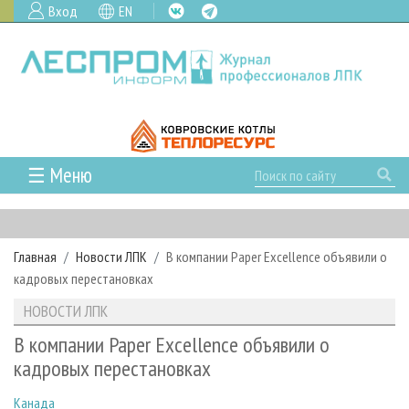
Вход
EN
☰ Меню
ГЛАВНАЯ
РУБРИКИ И ТЕМЫ
Главная
Новости ЛПК
В компании Paper Excellence объявили о
РУБРИКИ ЖУРНАЛА
НОВОСТИ
кадровых перестановках
ЛЕСНОЕ ХОЗЯЙСТВО
КАЛЕНДАРЬ СОБЫТИЙ
ПРОЕКТЫ ЛПИ
НОВОСТИ ЛПК
ЛЕСОЗАГОТОВКА
НОВОСТИ ЛПК
АНАЛИТИКА
АРХИВ
В компании Paper Excellence объявили о
ЛЕСОПИЛЕНИЕ
НОВОСТИ ЖУРНАЛА
ПРЕДПРИЯТИЯ ЛПК
АРХИВ ЖУРНАЛОВ
кадровых перестановках
О ЖУРНАЛЕ
ДЕРЕВООБРАБОТКА
НОВОСТИ КОМПАНИЙ
ЛЕСНЫЕ РЕГИОНЫ РОССИИ
СТАТЬИ
ПОДПИСКА
РЕКЛАМОДАТЕЛЯМ
Канада