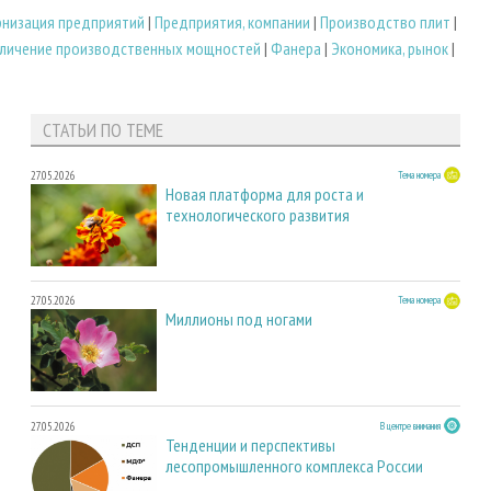
низация предприятий
|
Предприятия, компании
|
Производство плит
|
личение производственных мощностей
|
Фанера
|
Экономика, рынок
|
СТАТЬИ ПО ТЕМЕ
27.05.2026
Тема номера
Новая платформа для роста и
технологического развития
27.05.2026
Тема номера
Миллионы под ногами
27.05.2026
В центре внимания
Тенденции и перспективы
лесопромышленного комплекса России