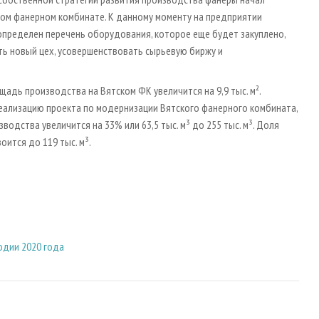
ом фанерном комбинате. К данному моменту на предприятии
пределен перечень оборудования, которое еще будет закуплено,
ь новый цех, усовершенствовать сырьевую биржу и
щадь производства на Вятском ФК увеличится на 9,9 тыс. м².
реализацию проекта по модернизации Вятского фанерного комбината,
одства увеличится на 33% или 63,5 тыс. м³ до 255 тыс. м³. Доля
ится до 119 тыс. м³.
одии 2020 года