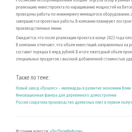
реализацию инвестпроекта по наращиванию мощностей на Вятск
проведены работы по инжинирингу имеющегося оборудования, о
завершаются проектные работы. В компании планируют построит
производственные линии.
Ожидается, что после реализации проекта в конце 2022 года пло
В компании отмечают, что объем инвестиций, направленных на 
составит порядка 6 млрд рублей. В итоге ежегодный объем произв
специальных продуктов с высокой добавленной стоимостью удво
Также по теме:
Новый завод «Лузалес» – миллиарды в развитие экономики Коми
Инновационная фанера для деревянного домостроения
Россия сократила производство древесных плит в первом полуг
Источник новости:
«ЛесПромИнформ»