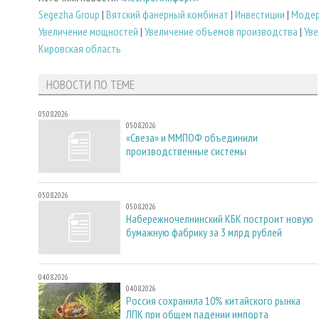
Segezha Group
|
Вятский фанерный комбинат
|
Инвестиции
|
Модер
Увеличение мощностей
|
Увеличение объемов производства
|
Уве
Кировская область
НОВОСТИ ПО ТЕМЕ
05.08.2026
05.08.2026
«Свеза» и ММПОФ объединили
производственные системы
05.08.2026
05.08.2026
Набережночелнинский КБК построит новую
бумажную фабрику за 3 млрд рублей
04.08.2026
04.08.2026
Россия сохранила 10% китайского рынка
ЛПК при общем падении импорта