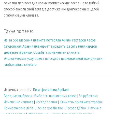
отметил, что посадка новых коммерческих лесов – это гибкий
способ внести свой вклад в достижение долгосрочных целей
стабилизации климата.
Также по теме:
Из-за обезлесения планета потеряла 43 млн гектаров лесов
Саудовская Аравия планирует высадить десять миллиардов
деревьев в рамках борьбы с изменением климата
Экологические услуги леса на службе национальной экономики и
глобального климата
Источник новости:
По информации Agriland
Вредные выбросы
|
Выбросы парниковых газов
|
За рубежом
|
Изменение климата
|
Исследования
|
Климатическая катастрофа
|
Коммерческие леса
|
Лесное хозяйство
|
Лесоводство
|
Научные
исследования
|
Образование и наука
|
Окружающая среда
|