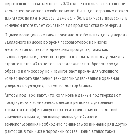
широко использоваться после 2070 года. Это означает, что новое
коммерческое лесное хозяйство может быть долгосрочным стоком
для углерода из атмосферы, даже если большая часть древесины в
конечном итоге будет сжигаться для производства биоэнергии.
Однако исследование также показало, что большая доля углерода,
удаляемого из лесов во время лесозаготовок, на многие
десятилетия остается в древесных продуктах, таких как
пиломатериалы и древесно-стружечные плиты, используемые для
строительства. «Это не только задерживает выброс углерода
обратно в атмосферу, но и «выигрывает время» для успешного
коммерческого внедрения технологий улавливания и хранения
углерода в будущем», – отметил доктор Стайлс.
Авторы подчеркивают, что, хотя новые данные подтверждают
посадку новых коммерческих лесов в регионах с умеренным
климатом как эффективную стратегию смягчения последствий
изменения климата, при планировании устойчивого
землепользования необходимо принимать во внимание ряд других
факторов, в том числе породный состав. Дэвид Стайлс также