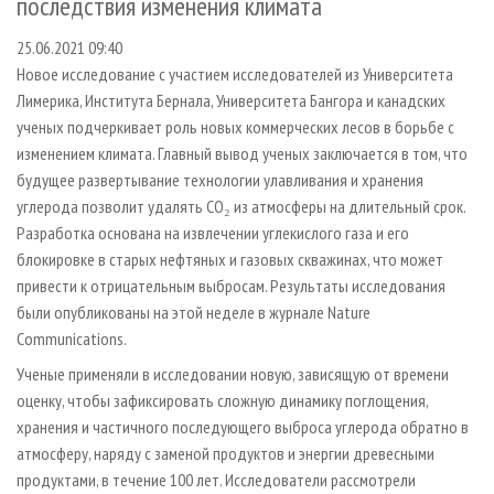
последствия изменения климата
СУШКА ДРЕВЕСИНЫ
ПЕРСОНЫ
КОНТАКТЫ
РЕКЛАМА
25.06.2021 09:40
ПРОИЗВОДСТВО ДРЕВЕСНЫХ ПЛИТ
МОБИЛЬНЫЕ ВЫСТАВКИ
РЕКЛАМА НА САЙТЕ
Новое исследование с участием исследователей из Университета
ДЕРЕВЯННОЕ ДОМОСТРОЕНИЕ
ОФИЦИАЛЬНЫЕ ДЕЛЕГАЦИИ
Лимерика, Института Бернала, Университета Бангора и канадских
ПРОИЗВОДСТВО МЕБЕЛИ
ПРИОРИТЕТНЫЕ ИНВЕСТПРОЕКТЫ
ученых подчеркивает роль новых коммерческих лесов в борьбе с
изменением климата. Главный вывод ученых заключается в том, что
БИОЭНЕРГЕТИКА
RUSSIAN FORESTRY REVIEW
будущее развертывание технологии улавливания и хранения
ЦБП
ГАЗЕТА ЛЕСПРОМФОРУМ
углерода позволит удалять CO₂ из атмосферы на длительный срок.
Разработка основана на извлечении углекислого газа и его
ИНСТРУМЕНТ И МАТЕРИАЛЫ
БИБЛИОТЕКА СПЕЦИАЛИСТА
блокировке в старых нефтяных и газовых скважинах, что может
привести к отрицательным выбросам. Результаты исследования
были опубликованы на этой неделе в журнале Nature
Communications.
Ученые применяли в исследовании новую, зависящую от времени
оценку, чтобы зафиксировать сложную динамику поглощения,
хранения и частичного последующего выброса углерода обратно в
атмосферу, наряду с заменой продуктов и энергии древесными
продуктами, в течение 100 лет. Исследователи рассмотрели