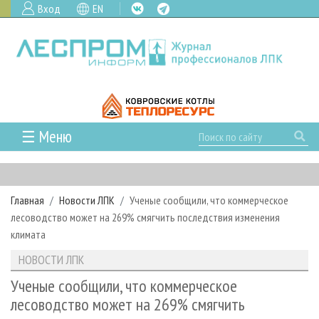
Вход
EN
☰ Меню
ГЛАВНАЯ
РУБРИКИ И ТЕМЫ
Главная
Новости ЛПК
Ученые сообщили, что коммерческое
РУБРИКИ ЖУРНАЛА
НОВОСТИ
лесоводство может на 269% смягчить последствия изменения
ЛЕСНОЕ ХОЗЯЙСТВО
КАЛЕНДАРЬ СОБЫТИЙ
климата
ПРОЕКТЫ ЛПИ
ЛЕСОЗАГОТОВКА
НОВОСТИ ЛПК
АНАЛИТИКА
НОВОСТИ ЛПК
АРХИВ
ЛЕСОПИЛЕНИЕ
НОВОСТИ ЖУРНАЛА
ПРЕДПРИЯТИЯ ЛПК
АРХИВ ЖУРНАЛОВ
Ученые сообщили, что коммерческое
О ЖУРНАЛЕ
лесоводство может на 269% смягчить
ДЕРЕВООБРАБОТКА
НОВОСТИ КОМПАНИЙ
ЛЕСНЫЕ РЕГИОНЫ РОССИИ
СТАТЬИ
ПОДПИСКА
РЕКЛАМОДАТЕЛЯМ