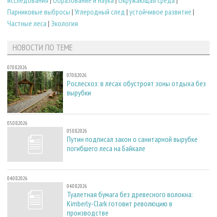
Парниковые выбросы
|
Углеродный след
|
устойчивое развитие
|
Частные леса
|
Экология
НОВОСТИ ПО ТЕМЕ
07.08.2026
07.08.2026
Рослесхоз: в лесах обустроят зоны отдыха без
вырубки
05.08.2026
05.08.2026
Путин подписал закон о санитарной вырубке
погибшего леса на Байкале
04.08.2026
04.08.2026
Туалетная бумага без древесного волокна:
Kimberly-Clark готовит революцию в
производстве