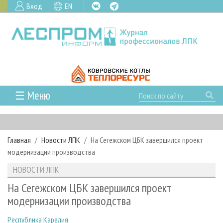
Вход
EN
☰ Меню
ГЛАВНАЯ
РУБРИКИ И ТЕМЫ
Главная
Новости ЛПК
На Сегежском ЦБК завершился проект
РУБРИКИ ЖУРНАЛА
НОВОСТИ
модернизации производства
ЛЕСНОЕ ХОЗЯЙСТВО
КАЛЕНДАРЬ СОБЫТИЙ
ПРОЕКТЫ ЛПИ
НОВОСТИ ЛПК
ЛЕСОЗАГОТОВКА
НОВОСТИ ЛПК
АНАЛИТИКА
АРХИВ
На Сегежском ЦБК завершился проект
ЛЕСОПИЛЕНИЕ
НОВОСТИ ЖУРНАЛА
ПРЕДПРИЯТИЯ ЛПК
АРХИВ ЖУРНАЛОВ
модернизации производства
О ЖУРНАЛЕ
ДЕРЕВООБРАБОТКА
НОВОСТИ КОМПАНИЙ
ЛЕСНЫЕ РЕГИОНЫ РОССИИ
СТАТЬИ
ПОДПИСКА
РЕКЛАМОДАТЕЛЯМ
Республика Карелия