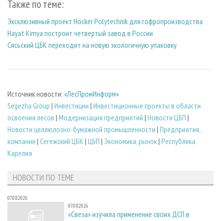
Также по теме:
Эксклюзивный проект Höcker Polytechnik для гофропроизводства
Hayat Kimya построит четвертый завод в России
Сясьский ЦБК переходит на новую экологичную упаковку
Источник новости:
«ЛесПромИнформ»
Segezha Group
|
Инвестиции
|
Инвестиционные проекты в области
освоения лесов
|
Модернизация предприятий
|
Новости ЦБП
|
Новости целлюлозно-бумажной промышленности
|
Предприятия,
компании
|
Сегежский ЦБК
|
ЦБП
|
Экономика, рынок
|
Республика
Карелия
НОВОСТИ ПО ТЕМЕ
07.08.2026
07.08.2026
«Свеза» изучила применение своих ДСП в