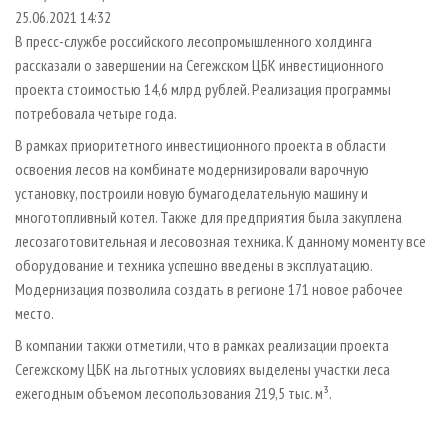
СУШКА ДРЕВЕСИНЫ
ПЕРСОНЫ
КОНТАКТЫ
РЕКЛАМА
25.06.2021 14:32
В пресс-службе российского лесопромышленного холдинга
ПРОИЗВОДСТВО ДРЕВЕСНЫХ ПЛИТ
МОБИЛЬНЫЕ ВЫСТАВКИ
РЕКЛАМА НА САЙТЕ
рассказали о завершении на Сегежском ЦБК инвестиционного
ДЕРЕВЯННОЕ ДОМОСТРОЕНИЕ
ОФИЦИАЛЬНЫЕ ДЕЛЕГАЦИИ
проекта стоимостью 14,6 млрд рублей. Реализация программы
ПРОИЗВОДСТВО МЕБЕЛИ
потребовала четыре года.
ПРИОРИТЕТНЫЕ ИНВЕСТПРОЕКТЫ
БИОЭНЕРГЕТИКА
В рамках приоритетного инвестиционного проекта в области
RUSSIAN FORESTRY REVIEW
освоения лесов на комбинате модернизировали варочную
ЦБП
ГАЗЕТА ЛЕСПРОМФОРУМ
установку, построили новую бумагоделательную машину и
ИНСТРУМЕНТ И МАТЕРИАЛЫ
БИБЛИОТЕКА СПЕЦИАЛИСТА
многотопливный котел. Также для предприятия была закуплена
лесозаготовительная и лесовозная техника. К данному моменту все
оборудование и техника успешно введены в эксплуатацию.
Модернизация позволила создать в регионе 171 новое рабочее
место.
В компании такжи отметили, что в рамках реализации проекта
Сегежскому ЦБК на льготных условиях выделены участки леса
ежегодным объемом лесопользования 219,5 тыс. м³.