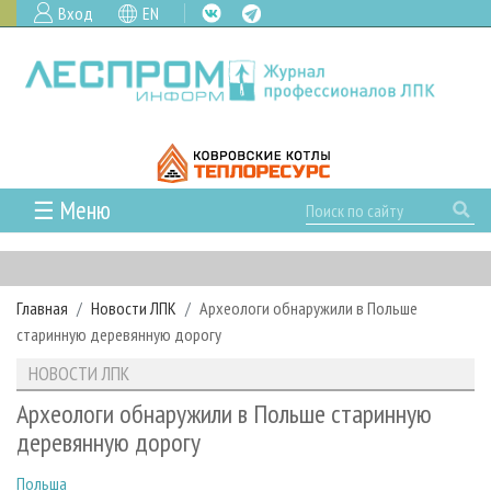
Вход
EN
☰ Меню
ГЛАВНАЯ
РУБРИКИ И ТЕМЫ
Главная
Новости ЛПК
Археологи обнаружили в Польше
РУБРИКИ ЖУРНАЛА
НОВОСТИ
старинную деревянную дорогу
ЛЕСНОЕ ХОЗЯЙСТВО
КАЛЕНДАРЬ СОБЫТИЙ
ПРОЕКТЫ ЛПИ
НОВОСТИ ЛПК
ЛЕСОЗАГОТОВКА
НОВОСТИ ЛПК
АНАЛИТИКА
АРХИВ
Археологи обнаружили в Польше старинную
ЛЕСОПИЛЕНИЕ
НОВОСТИ ЖУРНАЛА
ПРЕДПРИЯТИЯ ЛПК
АРХИВ ЖУРНАЛОВ
деревянную дорогу
О ЖУРНАЛЕ
ДЕРЕВООБРАБОТКА
НОВОСТИ КОМПАНИЙ
ЛЕСНЫЕ РЕГИОНЫ РОССИИ
СТАТЬИ
ПОДПИСКА
РЕКЛАМОДАТЕЛЯМ
Польша