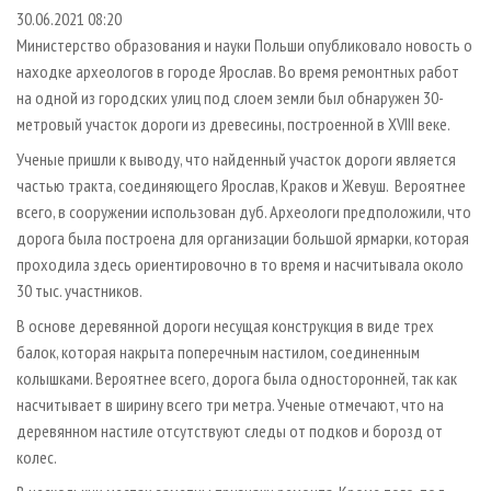
СУШКА ДРЕВЕСИНЫ
ПЕРСОНЫ
КОНТАКТЫ
РЕКЛАМА
30.06.2021 08:20
Министерство образования и науки Польши опубликовало новость о
ПРОИЗВОДСТВО ДРЕВЕСНЫХ ПЛИТ
МОБИЛЬНЫЕ ВЫСТАВКИ
РЕКЛАМА НА САЙТЕ
находке археологов в городе Ярослав. Во время ремонтных работ
ДЕРЕВЯННОЕ ДОМОСТРОЕНИЕ
ОФИЦИАЛЬНЫЕ ДЕЛЕГАЦИИ
на одной из городских улиц под слоем земли был обнаружен 30-
ПРОИЗВОДСТВО МЕБЕЛИ
метровый участок дороги из древесины, построенной в XVIII веке.
ПРИОРИТЕТНЫЕ ИНВЕСТПРОЕКТЫ
БИОЭНЕРГЕТИКА
Ученые пришли к выводу, что найденный участок дороги является
RUSSIAN FORESTRY REVIEW
частью тракта, соединяющего Ярослав, Краков и Жевуш. Вероятнее
ЦБП
ГАЗЕТА ЛЕСПРОМФОРУМ
всего, в сооружении использован дуб. Археологи предположили, что
ИНСТРУМЕНТ И МАТЕРИАЛЫ
БИБЛИОТЕКА СПЕЦИАЛИСТА
дорога была построена для организации большой ярмарки, которая
проходила здесь ориентировочно в то время и насчитывала около
30 тыс. участников.
В основе деревянной дороги несущая конструкция в виде трех
балок, которая накрыта поперечным настилом, соединенным
колышками. Вероятнее всего, дорога была односторонней, так как
насчитывает в ширину всего три метра. Ученые отмечают, что на
деревянном настиле отсутствуют следы от подков и борозд от
колес.