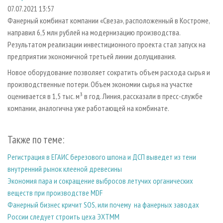
СУШКА ДРЕВЕСИНЫ
ПЕРСОНЫ
КОНТАКТЫ
РЕКЛАМА
07.07.2021 13:57
Фанерный комбинат компании «Свеза», расположенный в Костроме,
ПРОИЗВОДСТВО ДРЕВЕСНЫХ ПЛИТ
МОБИЛЬНЫЕ ВЫСТАВКИ
РЕКЛАМА НА САЙТЕ
направил 6,5 млн рублей на модернизацию производства.
ДЕРЕВЯННОЕ ДОМОСТРОЕНИЕ
ОФИЦИАЛЬНЫЕ ДЕЛЕГАЦИИ
Результатом реализации инвестиционного проекта стал запуск на
ПРОИЗВОДСТВО МЕБЕЛИ
предприятии экономичной третьей линии долущивания.
ПРИОРИТЕТНЫЕ ИНВЕСТПРОЕКТЫ
БИОЭНЕРГЕТИКА
Новое оборудование позволяет сократить объем расхода сырья и
RUSSIAN FORESTRY REVIEW
производственные потери. Объем экономии сырья на участке
ЦБП
ГАЗЕТА ЛЕСПРОМФОРУМ
оценивается в 1,5 тыс. м³ в год. Линия, рассказали в пресс-службе
ИНСТРУМЕНТ И МАТЕРИАЛЫ
БИБЛИОТЕКА СПЕЦИАЛИСТА
компании, аналогична уже работающей на комбинате.
Также по теме:
Регистрация в ЕГАИС березового шпона и ДСП выведет из тени
внутренний рынок клееной древесины
Экономия пара и сокращение выбросов летучих органических
веществ при производстве MDF
Фанерный бизнес кричит SOS, или почему на фанерных заводах
России следует строить цеха ЭХТММ