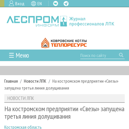
Вход
EN
☰ Меню
ГЛАВНАЯ
РУБРИКИ И ТЕМЫ
Главная
Новости ЛПК
На костромском предприятии «Свезы»
РУБРИКИ ЖУРНАЛА
НОВОСТИ
запущена третья линия долущивания
ЛЕСНОЕ ХОЗЯЙСТВО
КАЛЕНДАРЬ СОБЫТИЙ
ПРОЕКТЫ ЛПИ
НОВОСТИ ЛПК
ЛЕСОЗАГОТОВКА
НОВОСТИ ЛПК
АНАЛИТИКА
АРХИВ
На костромском предприятии «Свезы» запущена
ЛЕСОПИЛЕНИЕ
НОВОСТИ ЖУРНАЛА
ПРЕДПРИЯТИЯ ЛПК
АРХИВ ЖУРНАЛОВ
третья линия долущивания
О ЖУРНАЛЕ
ДЕРЕВООБРАБОТКА
НОВОСТИ КОМПАНИЙ
ЛЕСНЫЕ РЕГИОНЫ РОССИИ
СТАТЬИ
ПОДПИСКА
РЕКЛАМОДАТЕЛЯМ
Костромская область