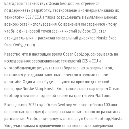
Благодаря партнерству с Ocean GeoLoop мы стремимся
поддерживать разработку, тестирование и коммерциализацию их
технологий CCS / CCU, а также сотрудничать в выявлении ценных
возможностей использования. Со временем мы стремимся к тому,
чтобы с финансовой точки зрения чистый выброс CO₂ стал
отрицательным», – рассказал генеральный директор Norske Skog
Свен Омбудстведт.
Известно, что в настоящее время Ocean GeoLoop, основываясь на
исследованиях революционных технологий CCS и CCU и
многообещающих результатов лабораторных экспериментов,
находится у создания пилотных проектов в промышленном
масштабе. Один из них будет запущен на производственной
площадке Norske Skog. Norske Skog также станет партнером Ocean
GeoLoop в недавно поданной заявке на грант Green Platform.
В конце июня 2021 года Ocean GeoLoop успешно собрала 100 млн
норвежских крон для финансирования своих планов по развитию и
расширению. Чтобы подчеркнуть свою веру в Ocean GeoLoop, Norske
Skog участвовала в привлечении капитала и после завершения