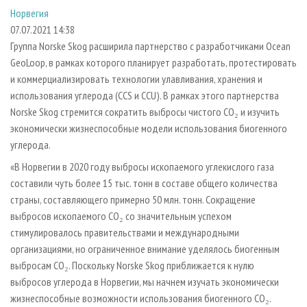
СУШКА ДРЕВЕСИНЫ
ПЕРСОНЫ
КОНТАКТЫ
РЕКЛАМА
Норвегия
07.07.2021 14:38
ПРОИЗВОДСТВО ДРЕВЕСНЫХ ПЛИТ
МОБИЛЬНЫЕ ВЫСТАВКИ
РЕКЛАМА НА САЙТЕ
Группа Norske Skog расширила партнерство с разработчиками Ocean
ДЕРЕВЯННОЕ ДОМОСТРОЕНИЕ
ОФИЦИАЛЬНЫЕ ДЕЛЕГАЦИИ
GeoLoop, в рамках которого планирует разработать, протестировать
ПРОИЗВОДСТВО МЕБЕЛИ
ПРИОРИТЕТНЫЕ ИНВЕСТПРОЕКТЫ
и коммерциализировать технологии улавливания, хранения и
использования углерода (CCS и CCU). В рамках этого партнерства
БИОЭНЕРГЕТИКА
RUSSIAN FORESTRY REVIEW
Norske Skog стремится сократить выбросы чистого CO₂ и изучить
ЦБП
ГАЗЕТА ЛЕСПРОМФОРУМ
экономически жизнеспособные модели использования биогенного
углерода.
ИНСТРУМЕНТ И МАТЕРИАЛЫ
БИБЛИОТЕКА СПЕЦИАЛИСТА
«В Норвегии в 2020 году выбросы ископаемого углекислого газа
составили чуть более 15 тыс. тонн в составе общего количества
страны, составляющего примерно 50 млн. тонн. Сокращение
выбросов ископаемого CO₂ со значительным успехом
стимулировалось правительствами и международными
организациями, но ограниченное внимание уделялось биогенным
выбросам CO₂. Поскольку Norske Skog приближается к нулю
выбросов углерода в Норвегии, мы начнем изучать экономически
жизнеспособные возможности использования биогенного CO₂.