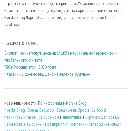
строительства будет владеть примерно 2% акционерного капитала.
Кроме того, старший вице-президент по корпоративной стратегии
Norske Skog Ларс П.С. Сперре войдет в совет директоров Ocean
GeoLoop.
Также по теме:
Экологические услуги леса на службе национальной экономики и
глобального климата
FSC в России: итоги 2020 года
Пластик VS древесина. Шанс на зеленое будущее
Источник новости:
По информации Norske Skog
Norske Skog
|
Ocean GeoLoop
|
Вредные выбросы
|
Выбросы
парниковых газов
|
За рубежом
|
Инвестиции
|
Окружающая среда
|
Парниковые выбросы
|
Предприятия, компании
|
Углеродный след
|
ЦБП
|
Экология
|
Норвегия