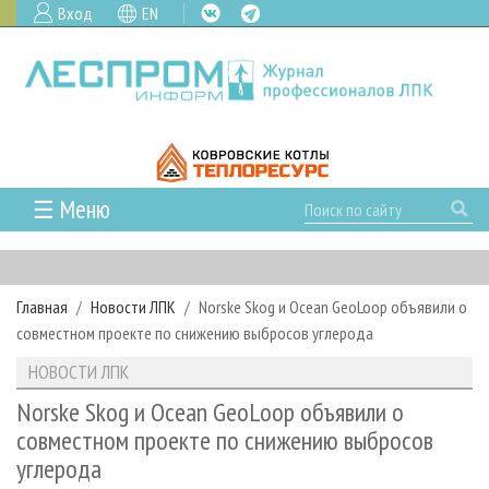
Вход
EN
☰ Меню
ГЛАВНАЯ
РУБРИКИ И ТЕМЫ
Главная
Новости ЛПК
Norske Skog и Ocean GeoLoop объявили о
РУБРИКИ ЖУРНАЛА
НОВОСТИ
совместном проекте по снижению выбросов углерода
ЛЕСНОЕ ХОЗЯЙСТВО
КАЛЕНДАРЬ СОБЫТИЙ
ПРОЕКТЫ ЛПИ
НОВОСТИ ЛПК
ЛЕСОЗАГОТОВКА
НОВОСТИ ЛПК
АНАЛИТИКА
АРХИВ
Norske Skog и Ocean GeoLoop объявили о
ЛЕСОПИЛЕНИЕ
НОВОСТИ ЖУРНАЛА
ПРЕДПРИЯТИЯ ЛПК
АРХИВ ЖУРНАЛОВ
совместном проекте по снижению выбросов
О ЖУРНАЛЕ
углерода
ДЕРЕВООБРАБОТКА
НОВОСТИ КОМПАНИЙ
ЛЕСНЫЕ РЕГИОНЫ РОССИИ
СТАТЬИ
ПОДПИСКА
РЕКЛАМОДАТЕЛЯМ