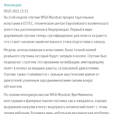
СУШКА ДРЕВЕСИНЫ
ПЕРСОНЫ
КОНТАКТЫ
РЕКЛАМА
Финляндия
09.07.2021 15:32
ПРОИЗВОДСТВО ДРЕВЕСНЫХ ПЛИТ
МОБИЛЬНЫЕ ВЫСТАВКИ
РЕКЛАМА НА САЙТЕ
На этой неделе спутник WISA Woodsat прошел тщательные
ДЕРЕВЯННОЕ ДОМОСТРОЕНИЕ
ОФИЦИАЛЬНЫЕ ДЕЛЕГАЦИИ
испытания в ESTEC, техническом центре Европейского космического
ПРОИЗВОДСТВО МЕБЕЛИ
ПРИОРИТЕТНЫЕ ИНВЕСТПРОЕКТЫ
агентства, расположенном в Нидерландах. Первый в мире
деревянный спутник теперь сертифицирован для полета на ракете,
БИОЭНЕРГЕТИКА
RUSSIAN FORESTRY REVIEW
что станет началом заключительного этапа подготовки к запуску.
ЦБП
ГАЗЕТА ЛЕСПРОМФОРУМ
Модель, использованная в испытаниях, была точной копией
ИНСТРУМЕНТ И МАТЕРИАЛЫ
БИБЛИОТЕКА СПЕЦИАЛИСТА
реального спутника, который будет запущен в космос. Спутник был
подвергнут строгому тестированию на вибрацию, имитирующему
полет в космос на вершине ракеты, сотрясаемой двигателями.
Спутник также сталкивается с сильным акустическим шумом от
двигателей, усиленным аэродинамическими силами вокруг
обтекателя.
По словам менеджера миссии WISA Woodsat Яри Мякинена,
конструкция и фанерные панели спутника, как и ожидалось, хорошо
выдержали нагрузки и могут выдержать космический полет с точки
зрения вибрации. Возникла лишь небольшая механическая проблема,