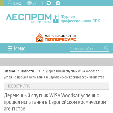
Вход
EN
☰ Меню
ГЛАВНАЯ
РУБРИКИ И ТЕМЫ
Главная
Новости ЛПК
Деревянный спутник WISA Woodsat
РУБРИКИ ЖУРНАЛА
НОВОСТИ
успешно прошел испытания в Европейском космическом агентстве
ЛЕСНОЕ ХОЗЯЙСТВО
КАЛЕНДАРЬ СОБЫТИЙ
ПРОЕКТЫ ЛПИ
НОВОСТИ ЛПК
ЛЕСОЗАГОТОВКА
НОВОСТИ ЛПК
АНАЛИТИКА
АРХИВ
Деревянный спутник WISA Woodsat успешно
ЛЕСОПИЛЕНИЕ
НОВОСТИ ЖУРНАЛА
ПРЕДПРИЯТИЯ ЛПК
АРХИВ ЖУРНАЛОВ
прошел испытания в Европейском космическом
О ЖУРНАЛЕ
агентстве
ДЕРЕВООБРАБОТКА
НОВОСТИ КОМПАНИЙ
ЛЕСНЫЕ РЕГИОНЫ РОССИИ
СТАТЬИ
ПОДПИСКА
РЕКЛАМОДАТЕЛЯМ