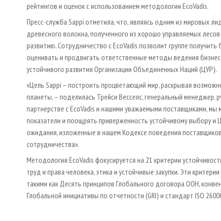
рейтингов и оценок с использованием методологии EcoVadis.
Пресс-служба Sappi отметила, что, являясь одним из мировых л
древесного волокна, полученного из хорошо управляемых лесов
развитию. Сотрудничество с EcoVadis позволит группе получить
оценивать и продвигать ответственные методы ведения бизнеса
устойчивого развития Организации Объединенных Наций (ЦУР).
«Цель Sappi – построить процветающий мир, раскрывая возможн
планеты, – поделилась Трейси Весселс, генеральный менеджер, р
партнерстве с EcoVadis и нашими уважаемыми поставщиками, мы 
показатели и поощрять приверженность устойчивому выбору и Ц
ожидания, изложенные в нашем Кодексе поведения поставщиков
сотрудничества».
Методология EcoVadis фокусируется на 21 критерии устойчивост
труд и права человека, этика и устойчивые закупки. Эти критер
такими как Десять принципов Глобального договора ООН, конв
Глобальной инициативы по отчетности (GRI) и стандарт ISO 2600