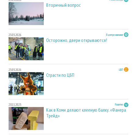
Вторичный вопрос
23.03.2026
В центре внимания
Осторожно, двери открываются!
23.03.2026
ЦБП
Страсти по ЦБП
28.11.2025
Развитие
Как в Коми делают клееную балку. «Фанера
Трейд»