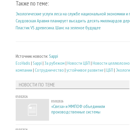
Также по теме:
Экологические услуги леса на службе национальной экономики и
Саудовская Аравия планирует высадить десять миллиардов дере
Пластик VS древесина. Шанс на зеленое будущее
Источник новости:
Sappi
EcoVadis
|
Sappi
|
За рубежом
|
Новости ЦБП
|
Новости целлюлозно
компании
|
Сотрудничество
|
устойчивое развитие
|
ЦБП
|
Экологи
НОВОСТИ ПО ТЕМЕ
05.08.2026
05.08.2026
«Свеза» и ММПОФ объединили
производственные системы
05.08.2026