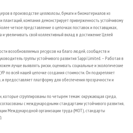
идеров в производстве целлюлозы, бумаги и биоматериалов из
 и плантаций, компания демонстрирует приверженность устойчивому
 более четкое представление о цепочках поставок и поставщиках,
 и увеличивать свой коллективный вклад в достижение Целей
ости возобновляемых ресурсов на благо людей, сообществ и
уководитель группы устойчивого развития Sappi Limited. – Работая в
можем лучше выявлять риски, оценивать социальные и экологические
УР по всей нашей цепочке создания стоимости. Он подкрепляет
, и предоставляет платформу для обеспечения прозрачности и
и, которые сгруппированы по четырем темам: окружающая среда,
ии согласованы с международными стандартами устойчивого развития,
енции Международной организации труда (МОТ), стандарты
0.