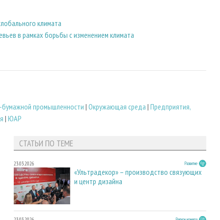
 глобального климата
вьев в рамках борьбы с изменением климата
-бумажной промышленности
|
Окружающая среда
|
Предприятия,
я
|
ЮАР
СТАТЬИ ПО ТЕМЕ
23.03.2026
Развитие
«Ультрадекор» – производство связующих
и центр дизайна
23.03.2026
Регион номера