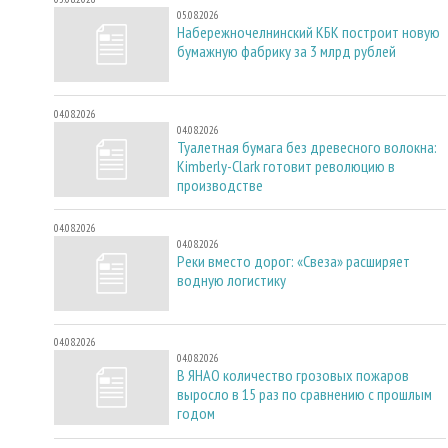
05.08.2026
Набережночелнинский КБК построит новую
бумажную фабрику за 3 млрд рублей
04.08.2026
04.08.2026
Туалетная бумага без древесного волокна:
Kimberly-Clark готовит революцию в
производстве
04.08.2026
04.08.2026
Реки вместо дорог: «Свеза» расширяет
водную логистику
04.08.2026
04.08.2026
В ЯНАО количество грозовых пожаров
выросло в 15 раз по сравнению с прошлым
годом