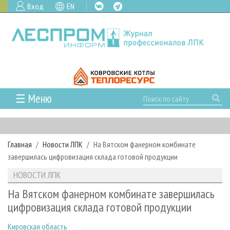
Вход
EN
☰ Меню
ГЛАВНАЯ
РУБРИКИ И ТЕМЫ
Главная
Новости ЛПК
На Вятском фанерном комбинате
РУБРИКИ ЖУРНАЛА
НОВОСТИ
завершилась цифровизация склада готовой продукции
ЛЕСНОЕ ХОЗЯЙСТВО
КАЛЕНДАРЬ СОБЫТИЙ
ПРОЕКТЫ ЛПИ
НОВОСТИ ЛПК
ЛЕСОЗАГОТОВКА
НОВОСТИ ЛПК
АНАЛИТИКА
АРХИВ
На Вятском фанерном комбинате завершилась
ЛЕСОПИЛЕНИЕ
НОВОСТИ ЖУРНАЛА
ПРЕДПРИЯТИЯ ЛПК
АРХИВ ЖУРНАЛОВ
цифровизация склада готовой продукции
О ЖУРНАЛЕ
ДЕРЕВООБРАБОТКА
НОВОСТИ КОМПАНИЙ
ЛЕСНЫЕ РЕГИОНЫ РОССИИ
СТАТЬИ
ПОДПИСКА
РЕКЛАМОДАТЕЛЯМ
Кировская область