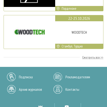
Порденоне
22-25.10.2026
WOODTECH
Стамбул, Турция
Смотреть все
Подписка
Рекламодателям
Архив журналов
Контакты