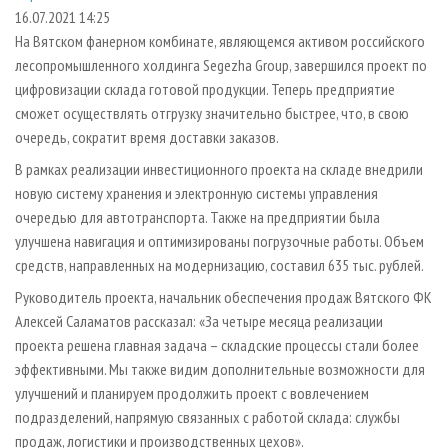
СУШКА ДРЕВЕСИНЫ
ПЕРСОНЫ
КОНТАКТЫ
РЕКЛАМА
16.07.2021 14:25
На Вятском фанерном комбинате, являющемся активом российского
ПРОИЗВОДСТВО ДРЕВЕСНЫХ ПЛИТ
МОБИЛЬНЫЕ ВЫСТАВКИ
РЕКЛАМА НА САЙТЕ
лесопромышленного холдинга Segezha Group, завершился проект по
ДЕРЕВЯННОЕ ДОМОСТРОЕНИЕ
ОФИЦИАЛЬНЫЕ ДЕЛЕГАЦИИ
цифровизации склада готовой продукции. Теперь предприятие
ПРОИЗВОДСТВО МЕБЕЛИ
сможет осуществлять отгрузку значительно быстрее, что, в свою
ПРИОРИТЕТНЫЕ ИНВЕСТПРОЕКТЫ
очередь, сократит время доставки заказов.
БИОЭНЕРГЕТИКА
RUSSIAN FORESTRY REVIEW
В рамках реализации инвестиционного проекта на складе внедрили
ЦБП
ГАЗЕТА ЛЕСПРОМФОРУМ
новую систему хранения и электронную системы управления
ИНСТРУМЕНТ И МАТЕРИАЛЫ
БИБЛИОТЕКА СПЕЦИАЛИСТА
очередью для автотранспорта. Также на предприятии была
улучшена навигация и оптимизированы погрузочные работы. Объем
средств, направленных на модернизацию, составил 635 тыс. рублей.
Руководитель проекта, начальник обеспечения продаж Вятского ФК
Алексей Саламатов рассказал: «За четыре месяца реализации
проекта решена главная задача – складские процессы стали более
эффективными. Мы также видим дополнительные возможности для
улучшений и планируем продолжить проект с вовлечением
подразделений, напрямую связанных с работой склада: службы
продаж, логистики и производственных цехов».